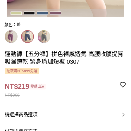
顏色：藍
運動褲【五分褲】拼色裸感透氣 高腰收腹提臀
吸濕速乾 緊身瑜珈短褲 0307
超取滿NT$899免運
NT$219
零碼出清
NT$368
請選擇商品選項