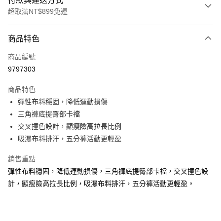
付款與運送方式
超取滿NT$899免運
付款方式
商品特色
信用卡一次付款
商品編號
超商取貨付款
9797303
LINE Pay
商品特色
Apple Pay
彈性布料穩固，降低運動損傷
三角褲底提臀部卡襠
街口支付
交叉撞色設計，顯瘦險高拉長比例
悠遊付
吸濕布料排汗，五分褲活動更輕盈
AFTEE先享後付
銷售重點
相關說明
彈性布料穩固，降低運動損傷，三角褲底提臀部卡襠，交叉撞色設
【關於「AFTEE先享後付」】
計，顯瘦險高拉長比例，吸濕布料排汗，五分褲活動更輕盈。
ATM付款
AFTEE先享後付是「在收到商品之後才付款」的支付方式。 讓您購物簡單
便利好安心！
１．簡單：不需註冊會員、不需綁卡、不需儲值。
運送方式
２．便利：只要手機號碼，簡訊認證，即可結帳。