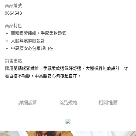
商品編號
超商取貨付款
9664543
LINE Pay
商品特色
Apple Pay
蘭精縲縈纖維，手感柔軟透氣
大腿無痕褲腳設計
街口支付
中高腰安心包覆超自在
悠遊付
銷售重點
AFTEE先享後付
採用蘭精縲縈纖維，手感柔軟透氣好舒適，大腿褲腳無痕設計，穿
相關說明
著百搭不勒腿，中高腰安心包覆超自在。
【關於「AFTEE先享後付」】
ATM付款
AFTEE先享後付是「在收到商品之後才付款」的支付方式。 讓您購物簡單
便利好安心！
１．簡單：不需註冊會員、不需綁卡、不需儲值。
運送方式
２．便利：只要手機號碼，簡訊認證，即可結帳。
詳細說明
商品規格
相關推薦
３．安心：先確認商品／服務後，再付款。
全家付款取貨
每筆NT$80，滿NT$899(含以上)免運費
【「AFTEE先享後付」結帳流程】
１．於結帳方式選擇「AFTEE先享後付」後，將跳轉至「AFTEE先享後付」
付款後全家取貨
結帳頁面，進行簡訊認證並確認金額後，即可完成結帳。
２．訂單成立數日內，您將收到繳費通知簡訊。