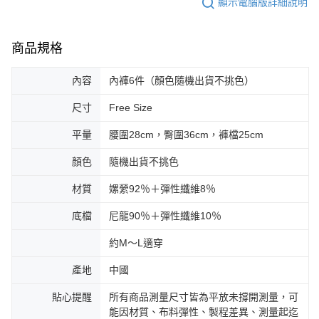
顯示電腦版詳細說明
商品規格
內容
內褲6件（顏色隨機出貨不挑色）
尺寸
Free Size
平量
腰圍28cm，臀圍36cm，褲檔25cm
顏色
隨機出貨不挑色
材質
嫘縈92％＋彈性纖維8％
底檔
尼龍90％＋彈性纖維10％
約M～L適穿
產地
中國
貼心提醒
所有商品測量尺寸皆為平放未撐開測量，可
能因材質、布料彈性、製程差異、測量起迄