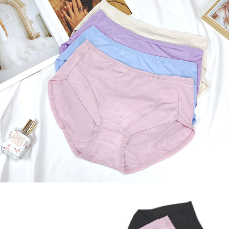
每筆NT$80，滿NT$899(含以上)免運費
３．收到繳費通知簡訊後14天內，點擊此簡訊中的連結，可透過四大超商／
ATM／網路銀行／等多元方式進行付款，方視為交易完成。
7-11付款取貨
※ 請注意：結帳手續完成當下不需立刻繳費，但若您需要取消訂單，請聯絡
每筆NT$80，滿NT$899(含以上)免運費
購買商品的店家。未經商家同意取消之訂單仍視為有效，需透過AFTEE先享
後付繳納相關費用。
付款後7-11取貨
※ 交易是否成功請以「AFTEE先享後付 」之結帳頁面顯示為準，若有關於
是否繳費成功／繳費後需取消欲退款等相關疑問，請聯繫「AFTEE先享後付
每筆NT$80，滿NT$899(含以上)免運費
客戶支援中心」
https://netprotections.freshdesk.com/support/home
黑貓宅急便
【注意事項】
１．透過由恩沛科技股份有限公司提供之「AFTEE先享後付」服務完成之交
每筆NT$80，滿NT$899(含以上)免運費
易，需依本服務之必要範圍內提供個人資料，並將交易相關給付款項請求債
權轉讓予恩沛科技股份有限公司。
２．關於個人資料處理事宜，請瀏覽以下網址：
https://aftee.tw/terms/#terms3
３．未成年的使用者請事先徵得法定代理人或監護人之同意方可使用
「AFTEE先享後付」，若未經同意申辦者引起之損失，本公司不負相關責
任。
４．使用「AFTEE先享後付」時，將依據個別帳號之用戶狀況，依本公司即
時審查核予不同之上限額度；若仍有額度不足之情形，本公司將視審查結果
請求用戶進行身份認證。
５．嚴禁一人註冊多個帳號或使用他人資訊註冊。若發現惡意使用之情形，
恩沛科技股份有限公司將有權停止該用戶之使用額度並採取法律行動。