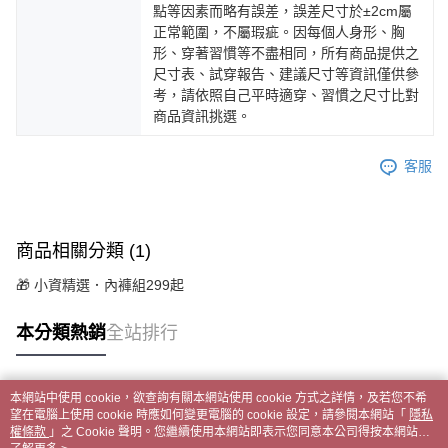
點等因素而略有誤差，誤差尺寸於±2cm屬
正常範圍，不屬瑕疵。因每個人身形、胸
形、穿著習慣等不盡相同，所有商品提供之
尺寸表、試穿報告、建議尺寸等資訊僅供參
考，請依照自己平時適穿、習慣之尺寸比對
商品資訊挑選。
客服
商品相關分類 (1)
🎁 小資精選．內褲組299起
本分類熱銷
全站排行
本網站中使用 cookie，欲查詢有關本網站使用 cookie 方式之詳情，及若您不希
熱門標籤
望在電腦上使用 cookie 時應如何變更電腦的 cookie 設定，請參閱本網站「
隱私
權條款
」之 Cookie 聲明。您繼續使用本網站即表示您同意本公司得按本網站使