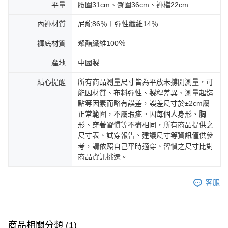
平量
腰圍31cm、臀圍36cm、褲檔22cm
內褲材質
尼龍86％＋彈性纖維14％
褲底材質
聚酯纖維100％
產地
中國製
貼心提醒
所有商品測量尺寸皆為平放未撐開測量，可
能因材質、布料彈性、製程差異、測量起迄
點等因素而略有誤差，誤差尺寸於±2cm屬
正常範圍，不屬瑕疵。因每個人身形、胸
形、穿著習慣等不盡相同，所有商品提供之
尺寸表、試穿報告、建議尺寸等資訊僅供參
考，請依照自己平時適穿、習慣之尺寸比對
商品資訊挑選。
客服
商品相關分類 (1)