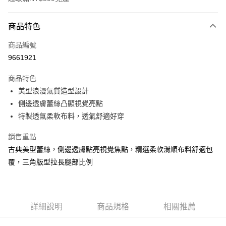
付款方式
商品特色
信用卡一次付款
商品編號
超商取貨付款
9661921
LINE Pay
商品特色
Apple Pay
美型浪漫氣質造型設計
側邊透膚蕾絲凸顯視覺亮點
街口支付
特製透氣柔軟布料，透氣舒適好穿
悠遊付
銷售重點
AFTEE先享後付
古典美型蕾絲，側邊透膚點亮視覺焦點，精選柔軟滑順布料舒適包
相關說明
覆，三角版型拉長腿部比例
【關於「AFTEE先享後付」】
ATM付款
AFTEE先享後付是「在收到商品之後才付款」的支付方式。 讓您購物簡單
便利好安心！
１．簡單：不需註冊會員、不需綁卡、不需儲值。
運送方式
２．便利：只要手機號碼，簡訊認證，即可結帳。
詳細說明
商品規格
相關推薦
３．安心：先確認商品／服務後，再付款。
全家付款取貨