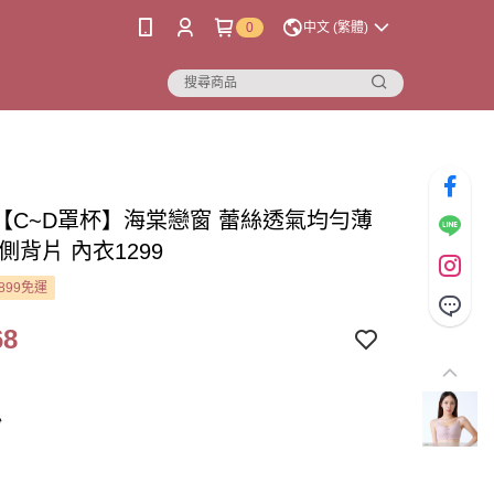
0
中文 (繁體)
【C~D罩杯】海棠戀窗 蕾絲透氣均勻薄
側背片 內衣1299
899免運
68
沙