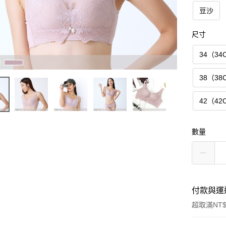
豆沙
尺寸
34（34
38（38
42（42
數量
付款與運
超取滿NT$