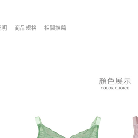
每筆NT$8
１．於結帳
付」結帳
▼｜內衣．
付款後全
２．訂單
👙 內衣．
３．收到繳
每筆NT$8
／ATM／
說明
商品規格
相關推薦
※ 請注意
7-11付款
絡購買商品
先享後付
每筆NT$8
※ 交易是
是否繳費成
付款後7-1
付客戶支
每筆NT$8
【注意事
黑貓宅急
１．透過由
交易，需
每筆NT$8
求債權轉
２．關於
https://aft
３．未成
「AFTE
任。
４．使用「
即時審查
結果請求
５．嚴禁