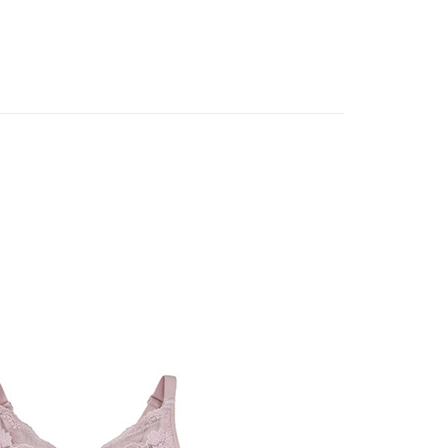
0，滿NT$899(含以上)免運費
方式選擇「AFTEE先享後付」後，將跳轉至「AFTEE先享後
頁面，進行簡訊認證並確認金額後，即可完成結帳。
Bras｜
- 無鋼圈．零束縛
家取貨
成立數日內，您將收到繳費通知簡訊。
任選298起
費通知簡訊後14天內，點擊此簡訊中的連結，可透過四大超商
0，滿NT$899(含以上)免運費
網路銀行／等多元方式進行付款，方視為交易完成。
：結帳手續完成當下不需立刻繳費，但若您需要取消訂單，請聯
取貨
的店家。未經商家同意取消之訂單仍視為有效，需透過AFTEE
繳納相關費用。
0，滿NT$899(含以上)免運費
否成功請以「AFTEE先享後付 」之結帳頁面顯示為準，若有關於
功／繳費後需取消欲退款等相關疑問，請聯繫「AFTEE先享後
1取貨
援中心」
https://netprotections.freshdesk.com/support/home
0，滿NT$899(含以上)免運費
項】
便
恩沛科技股份有限公司提供之「AFTEE先享後付」服務完成之
依本服務之必要範圍內提供個人資料，並將交易相關給付款項請
0，滿NT$899(含以上)免運費
讓予恩沛科技股份有限公司。
個人資料處理事宜，請瀏覽以下網址：
ee.tw/terms/#terms3
年的使用者請事先徵得法定代理人或監護人之同意方可使用
E先享後付」，若未經同意申辦者引起之損失，本公司不負相關責
AFTEE先享後付」時，將依據個別帳號之用戶狀況，依本公司
核予不同之上限額度；若仍有額度不足之情形，本公司將視審查
用戶進行身份認證。
一人註冊多個帳號或使用他人資訊註冊。若發現惡意使用之情