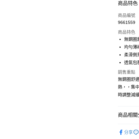
付款方式
商品特色
信用卡一
商品編號
9661559
超商取貨
商品特色
LINE Pay
無鋼圈
均勻薄
Apple Pay
柔滑側
街口支付
透氣包
悠遊付
銷售重點
無鋼圈舒
AFTEE先
熱，，集
相關說明
時調整減
【關於「A
ATM付款
AFTEE
便利好安
１．簡單
商品相關分
２．便利
運送方式
３．安心
▼｜內衣．
分享
全家付款
【「AFT
▼｜內衣．