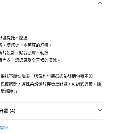
次付款
付款
舒適提托不壓迫
襯，讓您穿上零著感的舒適。
背片設計，貼合肌膚不勒痕。
覆內衣，讓您感受全天候的清涼。
適提托不壓迫胸骨，透氣均勻薄襯襯墊舒適包覆不悶
享後付
中包覆胸部，彈性柔滑側片穿著更舒適，可調式肩帶，隨
緩肩部壓力
FTEE先享後付」】
先享後付是「在收到商品之後才付款」的支付方式。 讓您購物簡單
心！
：不需註冊會員、不需綁卡、不需儲值。
類 (4)
：只要手機號碼，簡訊認證，即可結帳。
：先確認商品／服務後，再付款。
Bras｜
- C cup
客服
取貨
EE先享後付」結帳流程】
Bras｜
- D cup