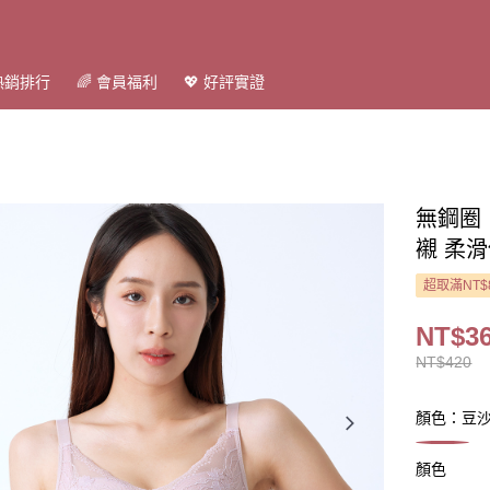
 熱銷排行
🌈 會員福利
💖 好評實證
無鋼圈
襯 柔滑
超取滿NT$
NT$3
NT$420
顏色：豆
顏色