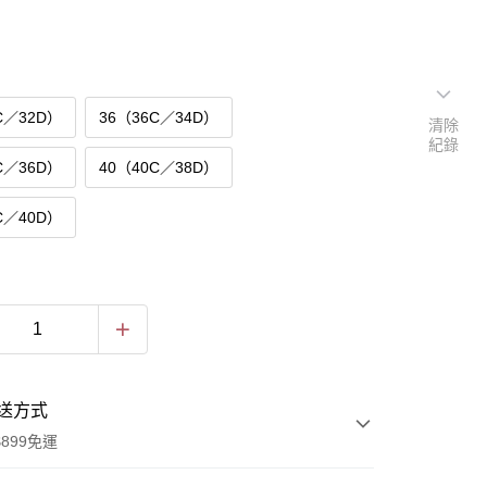
C／32D）
36（36C／34D）
清除
紀錄
C／36D）
40（40C／38D）
C／40D）
送方式
899免運