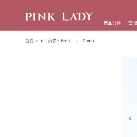
商品分類
🏆
首頁
▼｜內衣．Bras｜
- C cup