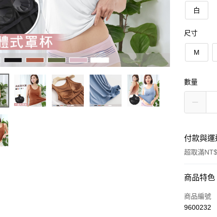
白
尺寸
M
數量
付款與運
超取滿NT$
付款方式
商品特色
信用卡一
商品編號
9600232
超商取貨