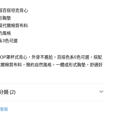
超百搭坦克背心
形胸墊
莫代爾棉質布料
約風格
系3色可選
享後付
 TOP罩杯式背心，外穿不尷尬，百搭色系5色可選，搭配
代爾棉質布料，簡約自然風格，一體成形式胸墊，舒適好
FTEE先享後付」】
先享後付是「在收到商品之後才付款」的支付方式。 讓您購物簡單
心！
：不需註冊會員、不需綁卡、不需儲值。
：只要手機號碼，簡訊認證，即可結帳。
類 (2)
：先確認商品／服務後，再付款。
取貨
．Bra Top｜
- 背心．小可愛
EE先享後付」結帳流程】
客服
0，滿NT$899(含以上)免運費
方式選擇「AFTEE先享後付」後，將跳轉至「AFTEE先享後
 BraT．任選298起
頁面，進行簡訊認證並確認金額後，即可完成結帳。
家取貨
成立數日內，您將收到繳費通知簡訊。
費通知簡訊後14天內，點擊此簡訊中的連結，可透過四大超商
0，滿NT$899(含以上)免運費
網路銀行／等多元方式進行付款，方視為交易完成。