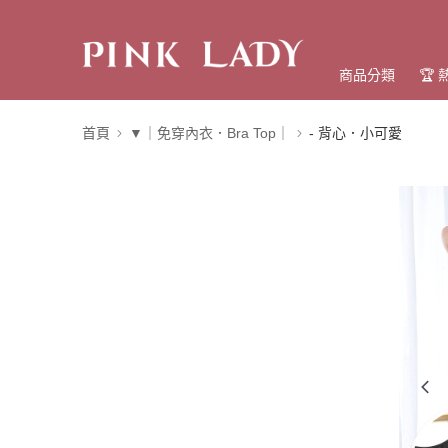
商品分類
🏆
首頁
▼｜免穿內衣．Bra Top｜
- 背心．小可愛