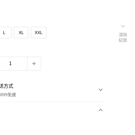
L
XL
XXL
清除
紀錄
送方式
899免運
次付款
付款