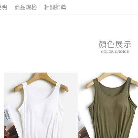
※ 請注意
7-11付款
說明
商品規格
相關推薦
絡購買商品
先享後付
每筆NT$8
※ 交易是
是否繳費成
付款後7-1
付客戶支
每筆NT$8
【注意事
黑貓宅急
１．透過由
交易，需
每筆NT$8
求債權轉
２．關於
https://aft
３．未成
「AFTE
任。
４．使用「
即時審查
結果請求
５．嚴禁
形，恩沛
動。