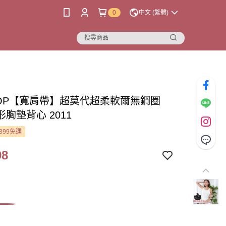
0
中文 (繁體)
 TOP【寬肩帶】超莫代超柔軟爾無鋼圈
胸墊背心 2011
899免運
98