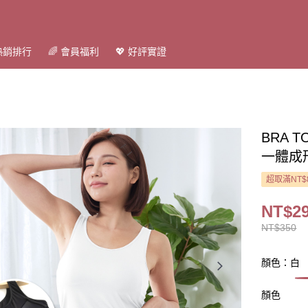
 熱銷排行
🌈 會員福利
💖 好評實證
BRA
一體成形
超取滿NT$
NT$2
NT$350
顏色：白
顏色