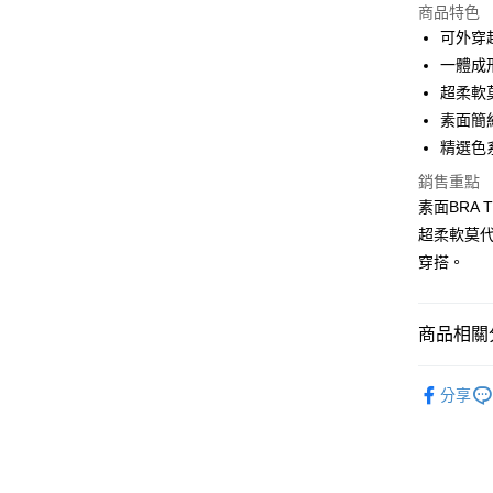
商品特色
LINE Pay
可外穿
一體成
Apple Pay
超柔軟
街口支付
素面簡
精選色
悠遊付
銷售重點
AFTEE先
素面BRA
相關說明
超柔軟莫
【關於「A
ATM付款
穿搭。
AFTEE
便利好安
１．簡單
２．便利
運送方式
商品相關分
３．安心
全家付款
▼｜免穿內衣
【「AFT
分享
每筆NT$8
１．於結帳
🌼 背心 /
付」結帳
付款後全
２．訂單
３．收到繳
每筆NT$8
／ATM／