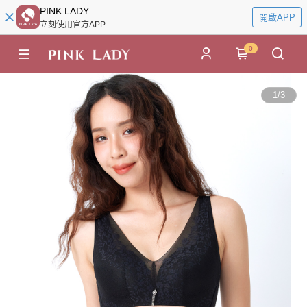
PINK LADY
開啟APP
立刻使用官方APP
0
1
/
3