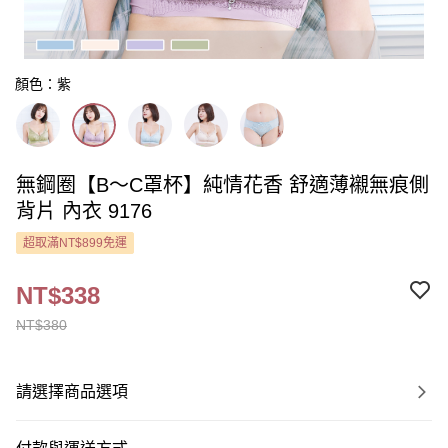
顏色：紫
無鋼圈【B～C罩杯】純情花香 舒適薄襯無痕側
背片 內衣 9176
超取滿NT$899免運
NT$338
NT$380
請選擇商品選項