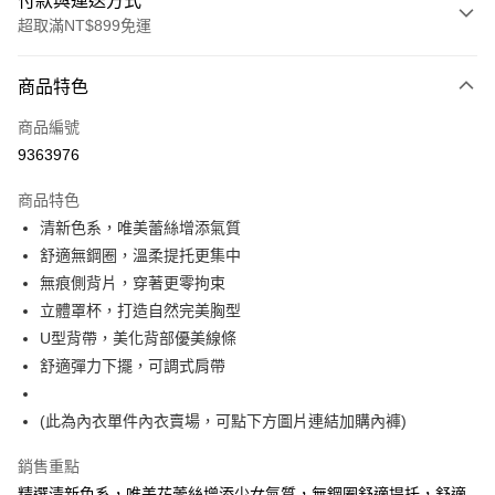
付款與運送方式
超取滿NT$899免運
付款方式
商品特色
信用卡一次付款
商品編號
超商取貨付款
9363976
LINE Pay
商品特色
Apple Pay
清新色系，唯美蕾絲增添氣質
舒適無鋼圈，溫柔提托更集中
街口支付
無痕側背片，穿著更零拘束
悠遊付
立體罩杯，打造自然完美胸型
U型背帶，美化背部優美線條
AFTEE先享後付
舒適彈力下擺，可調式肩帶
相關說明
【關於「AFTEE先享後付」】
ATM付款
AFTEE先享後付是「在收到商品之後才付款」的支付方式。 讓您購物簡單
(此為內衣單件內衣賣場，可點下方圖片連結加購內褲)
便利好安心！
１．簡單：不需註冊會員、不需綁卡、不需儲值。
銷售重點
運送方式
２．便利：只要手機號碼，簡訊認證，即可結帳。
精選清新色系，唯美花蕾絲增添少女氣質，無鋼圈舒適提托，舒適