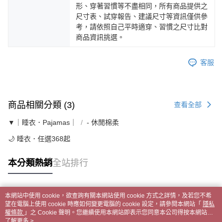
形、穿著習慣等不盡相同，所有商品提供之
尺寸表、試穿報告、建議尺寸等資訊僅供參
考，請依照自己平時適穿、習慣之尺寸比對
商品資訊挑選。
客服
商品相關分類 (3)
查看全部
▼｜睡衣．Pajamas｜
- 休閒棉柔
🌙 睡衣．任選368起
本分類熱銷
全站排行
本網站中使用 cookie，欲查詢有關本網站使用 cookie 方式之詳情，及若您不希
熱門標籤
望在電腦上使用 cookie 時應如何變更電腦的 cookie 設定，請參閱本網站「
隱私
權條款
」之 Cookie 聲明。您繼續使用本網站即表示您同意本公司得按本網站使
用條款之 Cookie 聲明使用 cookie。
了解更多 >