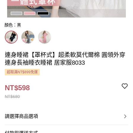
顏色：黑
連身睡裙【罩杯式】超柔軟莫代爾棉 圓領外穿
連身長袖睡衣睡裙 居家服8033
超取滿NT$899免運
NT$598
NT$680
請選擇商品選項