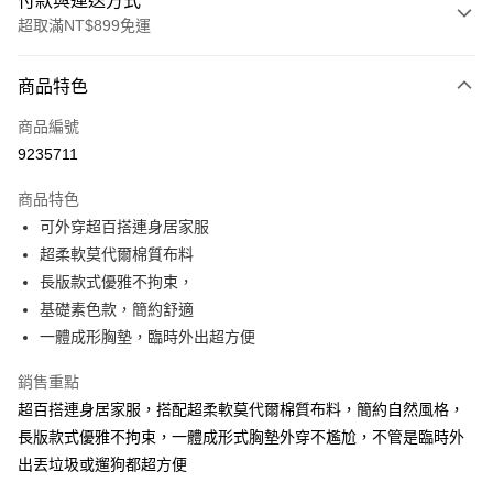
付款與運送方式
超取滿NT$899免運
付款方式
商品特色
信用卡一次付款
商品編號
超商取貨付款
9235711
LINE Pay
商品特色
Apple Pay
可外穿超百搭連身居家服
超柔軟莫代爾棉質布料
街口支付
長版款式優雅不拘束，
悠遊付
基礎素色款，簡約舒適
一體成形胸墊，臨時外出超方便
AFTEE先享後付
相關說明
銷售重點
【關於「AFTEE先享後付」】
超百搭連身居家服，搭配超柔軟莫代爾棉質布料，簡約自然風格，
ATM付款
AFTEE先享後付是「在收到商品之後才付款」的支付方式。 讓您購物簡單
便利好安心！
長版款式優雅不拘束，一體成形式胸墊外穿不尷尬，不管是臨時外
１．簡單：不需註冊會員、不需綁卡、不需儲值。
出丟垃圾或遛狗都超方便
運送方式
２．便利：只要手機號碼，簡訊認證，即可結帳。