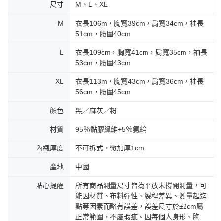
尺寸
M、L、XL
M
衣長106m，胸寬39cm，肩寬34cm，袖長
51cm，腰圍40cm
L
衣長109cm，胸寬41cm，肩寬35cm，袖長
53cm，腰圍43cm
XL
衣長113m，胸寬43cm，肩寬36cm，袖長
56cm，腰圍45cm
顏色
黑／麻灰／粉
材質
95％黏膠纖維+5％氨綸
內襯厚度
不可拆式，微加厚1cm
產地
中國
貼心提醒
所有商品測量尺寸皆為平放未撐開測量，可
能因材質、布料彈性、製程差異、測量起迄
點等因素而略有誤差，誤差尺寸於±2cm屬
正常範圍，不屬瑕疵。因每個人身形、胸