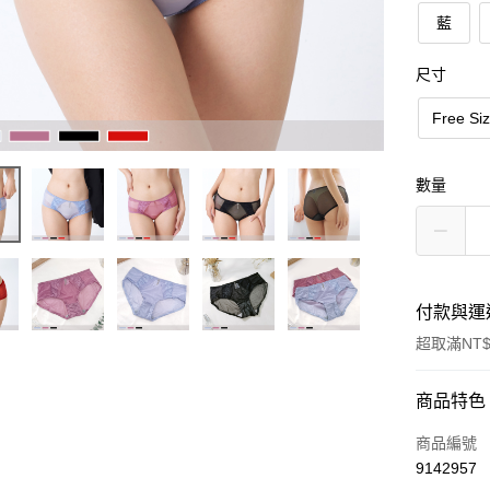
藍
尺寸
Free 
數量
付款與運
超取滿NT$
付款方式
商品特色
信用卡一
商品編號
9142957
超商取貨