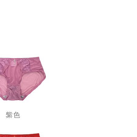
：結帳手續完成當下不需立刻繳費，但若您需要取消訂單，請聯
取貨
的店家。未經商家同意取消之訂單仍視為有效，需透過AFTEE
繳納相關費用。
0，滿NT$899(含以上)免運費
否成功請以「AFTEE先享後付 」之結帳頁面顯示為準，若有關於
功／繳費後需取消欲退款等相關疑問，請聯繫「AFTEE先享後
1取貨
援中心」
https://netprotections.freshdesk.com/support/home
0，滿NT$899(含以上)免運費
項】
便
恩沛科技股份有限公司提供之「AFTEE先享後付」服務完成之
依本服務之必要範圍內提供個人資料，並將交易相關給付款項請
0，滿NT$899(含以上)免運費
讓予恩沛科技股份有限公司。
個人資料處理事宜，請瀏覽以下網址：
ee.tw/terms/#terms3
年的使用者請事先徵得法定代理人或監護人之同意方可使用
E先享後付」，若未經同意申辦者引起之損失，本公司不負相關責
AFTEE先享後付」時，將依據個別帳號之用戶狀況，依本公司
核予不同之上限額度；若仍有額度不足之情形，本公司將視審查
用戶進行身份認證。
一人註冊多個帳號或使用他人資訊註冊。若發現惡意使用之情
科技股份有限公司將有權停止該用戶之使用額度並採取法律行