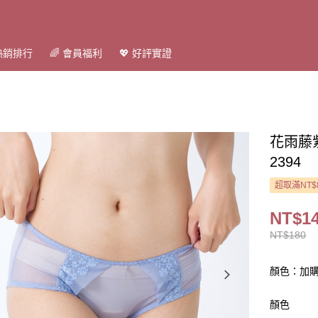
 熱銷排行
🌈 會員福利
💖 好評實證
花雨藤
2394
超取滿NT$
NT$1
NT$180
顏色：加
顏色