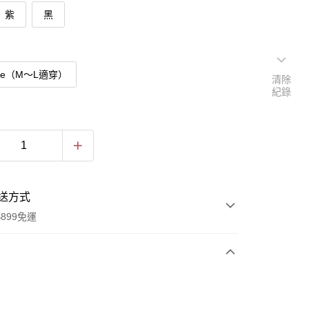
紫
黑
Size（M～L適穿）
清除
紀錄
送方式
899免運
次付款
付款