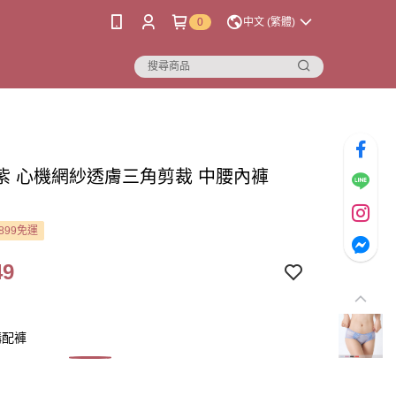
0
中文 (繁體)
紫 心機網紗透膚三角剪裁 中腰內褲
899免運
49
購配褲