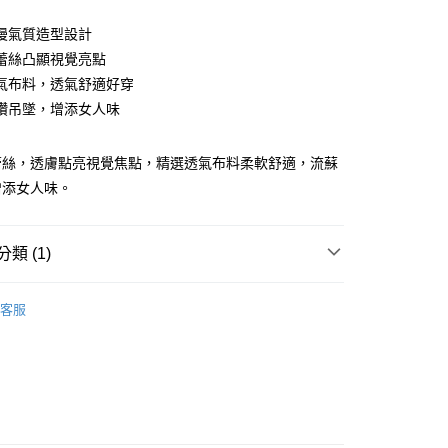
漫氣質造型設計
蕾絲凸顯視覺亮點
氣布料，透氣舒適好穿
鑽吊墜，增添女人味
蕾絲，透膚點亮視覺焦點，精選透氣布料柔軟舒適，流蘇
享後付
增添女人味。
FTEE先享後付」】
先享後付是「在收到商品之後才付款」的支付方式。 讓您購物簡單
類 (1)
心！
：不需註冊會員、不需綁卡、不需儲值。
Bras｜
：只要手機號碼，簡訊認證，即可結帳。
★內衣配褲▸成套加購99起
客服
：先確認商品／服務後，再付款。
取貨
EE先享後付」結帳流程】
0，滿NT$899(含以上)免運費
方式選擇「AFTEE先享後付」後，將跳轉至「AFTEE先享後
頁面，進行簡訊認證並確認金額後，即可完成結帳。
家取貨
成立數日內，您將收到繳費通知簡訊。
費通知簡訊後14天內，點擊此簡訊中的連結，可透過四大超商
0，滿NT$899(含以上)免運費
網路銀行／等多元方式進行付款，方視為交易完成。