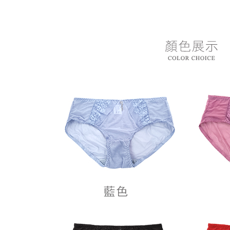
※ 請注意
7-11付款
絡購買商品
先享後付
每筆NT$8
※ 交易是
是否繳費成
付款後7-1
付客戶支
每筆NT$8
【注意事
黑貓宅急
１．透過由
交易，需
每筆NT$8
求債權轉
２．關於
https://aft
３．未成
「AFTE
任。
４．使用「
即時審查
結果請求
５．嚴禁
形，恩沛
動。