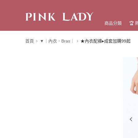
商品分類
🏆
首頁
▼｜內衣．Bras｜
★內衣配褲▸成套加購99起