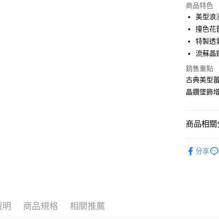
商品特色
LINE Pay
美型浪
撞色花
Apple Pay
特製透
街口支付
流蘇晶
悠遊付
銷售重點
古典美型
AFTEE先
晶鑽墜飾
相關說明
【關於「A
ATM付款
AFTEE
商品相關分
便利好安
１．簡單
▼｜內衣．
２．便利
運送方式
分享
３．安心
全家付款
【「AFT
每筆NT$8
１．於結帳
付」結帳
付款後全
２．訂單
３．收到繳
說明
商品規格
相關推薦
每筆NT$8
／ATM／