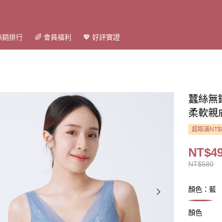
 熱銷排行
🌈 會員福利
💖 好評實證
蠶絲無
柔軟親膚
超取滿NT$
NT$4
NT$580
顏色：藍
顏色