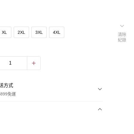
XL
2XL
3XL
4XL
清除
紀錄
送方式
899免運
次付款
付款