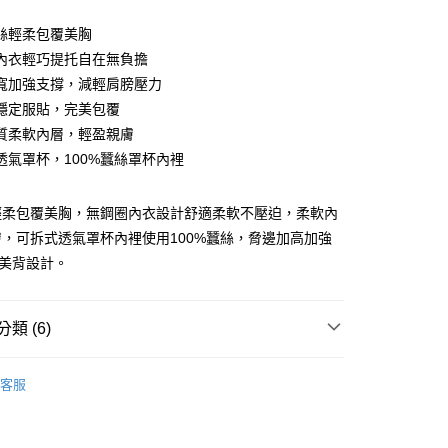
絲輕柔包覆美胸
內衣輕巧提托自在無負擔
寬加強支撐，減輕肩膀壓力
穩定服貼，完美包覆
質柔軟內層，輕盈親膚
透氣罩杯，100%蠶絲罩杯內裡
享後付
輕柔包覆美胸，無鋼圈內衣設計舒適柔軟不壓迫，柔軟內
FTEE先享後付」】
，可拆式透氣罩杯內裡使用100%蠶絲，脅邊加高加強
先享後付是「在收到商品之後才付款」的支付方式。 讓您購物簡單
心！
型美背設計。
：不需註冊會員、不需綁卡、不需儲值。
：只要手機號碼，簡訊認證，即可結帳。
：先確認商品／服務後，再付款。
類 (6)
取貨
EE先享後付」結帳流程】
0，滿NT$899(含以上)免運費
方式選擇「AFTEE先享後付」後，將跳轉至「AFTEE先享後
Bras｜
- Fabric comfort．機能材質
頁面，進行簡訊認證並確認金額後，即可完成結帳。
客服
家取貨
Bras｜
成立數日內，您將收到繳費通知簡訊。
- C cup
費通知簡訊後14天內，點擊此簡訊中的連結，可透過四大超商
0，滿NT$899(含以上)免運費
Bras｜
- D cup
網路銀行／等多元方式進行付款，方視為交易完成。