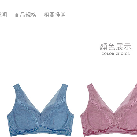
※ 請注意
7-11付款
▼｜內衣．
絡購買商品
先享後付
每筆NT$8
說明
商品規格
相關推薦
▼｜內衣．
※ 交易是
是否繳費成
付款後7-1
👙 內衣．
付客戶支
每筆NT$8
【注意事
黑貓宅急
１．透過由
交易，需
每筆NT$8
求債權轉
２．關於
https://aft
３．未成
「AFTE
任。
４．使用「
即時審查
結果請求
５．嚴禁
形，恩沛
動。