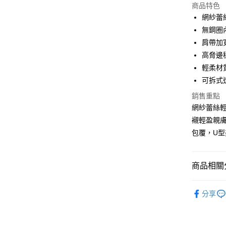
商品特色
LINE Pay
網紗蕾
無鋼圈
Apple Pay
肩帶加
街口支付
高脅邊
輕柔材
悠遊付
可拆式
AFTEE先
銷售重點
相關說明
網紗蕾絲
【關於「A
ATM付款
襯輕盈親膚
AFTEE
便利好安
包覆，U
１．簡單
２．便利
運送方式
３．安心
商品相關分
全家付款
【「AFT
每筆NT$8
１．於結帳
▼｜內衣．
付」結帳
分享
付款後全
▼｜內衣．
２．訂單
３．收到繳
每筆NT$8
▼｜內衣．
／ATM／