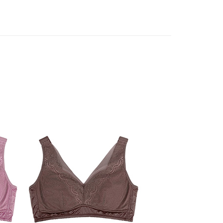
：結帳手續完成當下不需立刻繳費，但若您需要取消訂單，請聯
取貨
Bras｜
- E cup
的店家。未經商家同意取消之訂單仍視為有效，需透過AFTEE
繳納相關費用。
0，滿NT$899(含以上)免運費
Bras｜
- 無鋼圈．零束縛
否成功請以「AFTEE先享後付 」之結帳頁面顯示為準，若有關於
功／繳費後需取消欲退款等相關疑問，請聯繫「AFTEE先享後
1取貨
任選298起
援中心」
https://netprotections.freshdesk.com/support/home
0，滿NT$899(含以上)免運費
項】
便
恩沛科技股份有限公司提供之「AFTEE先享後付」服務完成之
依本服務之必要範圍內提供個人資料，並將交易相關給付款項請
0，滿NT$899(含以上)免運費
讓予恩沛科技股份有限公司。
個人資料處理事宜，請瀏覽以下網址：
ee.tw/terms/#terms3
年的使用者請事先徵得法定代理人或監護人之同意方可使用
E先享後付」，若未經同意申辦者引起之損失，本公司不負相關責
AFTEE先享後付」時，將依據個別帳號之用戶狀況，依本公司
核予不同之上限額度；若仍有額度不足之情形，本公司將視審查
用戶進行身份認證。
一人註冊多個帳號或使用他人資訊註冊。若發現惡意使用之情
科技股份有限公司將有權停止該用戶之使用額度並採取法律行