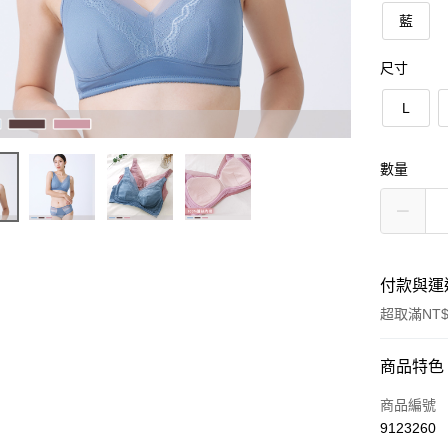
藍
尺寸
L
數量
付款與運
超取滿NT$
付款方式
商品特色
信用卡一
商品編號
9123260
超商取貨