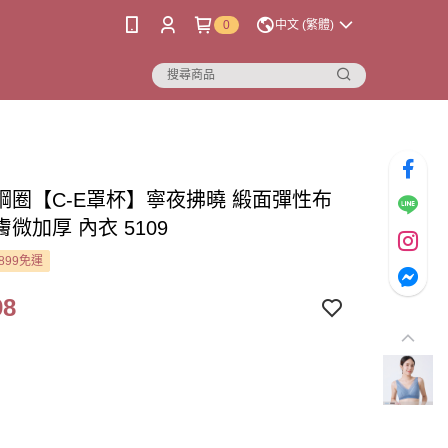
0
中文 (繁體)
鋼圈【C-E罩杯】寧夜拂曉 緞面彈性布
微加厚 內衣 5109
899免運
98