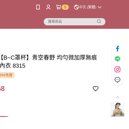
0
中文 (繁體)
【B~C罩杯】青空春野 均勻微加厚無痕
內衣 8315
899免運
68