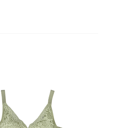
費通知簡訊後14天內，點擊此簡訊中的連結，可透過四大超商
0，滿NT$899(含以上)免運費
Bras｜
- 無鋼圈．零束縛
網路銀行／等多元方式進行付款，方視為交易完成。
：結帳手續完成當下不需立刻繳費，但若您需要取消訂單，請聯
取貨
任選298起
的店家。未經商家同意取消之訂單仍視為有效，需透過AFTEE
繳納相關費用。
0，滿NT$899(含以上)免運費
Bras｜
- 無痕側片．溫柔著感
否成功請以「AFTEE先享後付 」之結帳頁面顯示為準，若有關於
功／繳費後需取消欲退款等相關疑問，請聯繫「AFTEE先享後
1取貨
援中心」
https://netprotections.freshdesk.com/support/home
0，滿NT$899(含以上)免運費
項】
便
恩沛科技股份有限公司提供之「AFTEE先享後付」服務完成之
依本服務之必要範圍內提供個人資料，並將交易相關給付款項請
0，滿NT$899(含以上)免運費
讓予恩沛科技股份有限公司。
個人資料處理事宜，請瀏覽以下網址：
ee.tw/terms/#terms3
年的使用者請事先徵得法定代理人或監護人之同意方可使用
E先享後付」，若未經同意申辦者引起之損失，本公司不負相關責
AFTEE先享後付」時，將依據個別帳號之用戶狀況，依本公司
核予不同之上限額度；若仍有額度不足之情形，本公司將視審查
用戶進行身份認證。
一人註冊多個帳號或使用他人資訊註冊。若發現惡意使用之情
科技股份有限公司將有權停止該用戶之使用額度並採取法律行