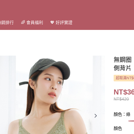
 熱銷排行
🌈 會員福利
💖 好評實證
無鋼圈
側背片 
超取滿NT$
NT$3
NT$420
顏色：綠
顏色