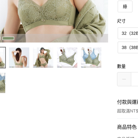
綠
尺寸
32（32
38（38
數量
付款與運
超取滿NT$
付款方式
商品特色