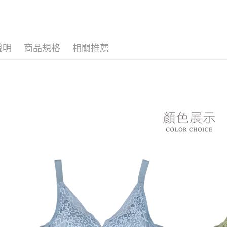
３．收到繳
每筆NT$8
▼｜內衣．
／ATM／
※ 請注意
7-11付款
👙 內衣．
絡購買商品
先享後付
每筆NT$8
說明
商品規格
相關推薦
▼｜內衣．
※ 交易是
是否繳費成
付款後7-1
付客戶支
每筆NT$8
【注意事
黑貓宅急
１．透過由
交易，需
每筆NT$8
求債權轉
２．關於
https://aft
３．未成
「AFTE
任。
４．使用「
即時審查
結果請求
５．嚴禁
形，恩沛
動。