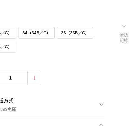
B／C）
34（34B／C）
36（36B／C）
清除
紀錄
B／C）
送方式
899免運