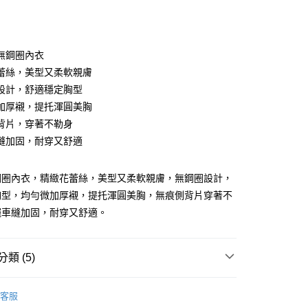
次付款
付款
無鋼圈內衣
蕾絲，美型又柔軟親膚
設計，舒適穩定胸型
加厚襯，提托渾圓美胸
背片，穿著不勒身
縫加固，耐穿又舒適
享後付
鋼圈內衣，精緻花蕾絲，美型又柔軟親膚，無鋼圈設計，
FTEE先享後付」】
胸型，均勻微加厚襯，提托渾圓美胸，無痕側背片穿著不
先享後付是「在收到商品之後才付款」的支付方式。 讓您購物簡單
心！
擺車縫加固，耐穿又舒適。
：不需註冊會員、不需綁卡、不需儲值。
：只要手機號碼，簡訊認證，即可結帳。
：先確認商品／服務後，再付款。
類 (5)
取貨
EE先享後付」結帳流程】
0，滿NT$899(含以上)免運費
方式選擇「AFTEE先享後付」後，將跳轉至「AFTEE先享後
Bras｜
- B cup
頁面，進行簡訊認證並確認金額後，即可完成結帳。
客服
家取貨
Bras｜
成立數日內，您將收到繳費通知簡訊。
- C cup