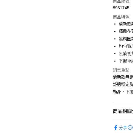
信用卡一
商品編號
8931745
超商取貨
商品特色
LINE Pay
清新款
精緻花
Apple Pay
無鋼圈
街口支付
均勻微
無痕側
悠遊付
下擺車
AFTEE先
銷售重點
相關說明
清新款無
【關於「A
ATM付款
舒適穩定
AFTEE
便利好安
勒身，下
１．簡單
２．便利
運送方式
３．安心
商品相關分
全家付款
【「AFT
每筆NT$8
１．於結帳
▼｜內衣．
付」結帳
分享
付款後全
▼｜內衣．
２．訂單