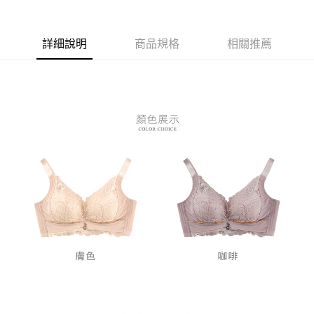
３．安心：先確認商品／服務後，再付款。
全家付款取貨
每筆NT$80，滿NT$899(含以上)免運費
【「AFTEE先享後付」結帳流程】
１．於結帳方式選擇「AFTEE先享後付」後，將跳轉至「AFTEE先享後付」
詳細說明
商品規格
相關推薦
付款後全家取貨
結帳頁面，進行簡訊認證並確認金額後，即可完成結帳。
２．訂單成立數日內，您將收到繳費通知簡訊。
每筆NT$80，滿NT$899(含以上)免運費
３．收到繳費通知簡訊後14天內，點擊此簡訊中的連結，可透過四大超商／
ATM／網路銀行／等多元方式進行付款，方視為交易完成。
7-11付款取貨
※ 請注意：結帳手續完成當下不需立刻繳費，但若您需要取消訂單，請聯絡
每筆NT$80，滿NT$899(含以上)免運費
購買商品的店家。未經商家同意取消之訂單仍視為有效，需透過AFTEE先享
後付繳納相關費用。
付款後7-11取貨
※ 交易是否成功請以「AFTEE先享後付 」之結帳頁面顯示為準，若有關於
是否繳費成功／繳費後需取消欲退款等相關疑問，請聯繫「AFTEE先享後付
每筆NT$80，滿NT$899(含以上)免運費
客戶支援中心」
https://netprotections.freshdesk.com/support/home
黑貓宅急便
【注意事項】
１．透過由恩沛科技股份有限公司提供之「AFTEE先享後付」服務完成之交
每筆NT$80，滿NT$899(含以上)免運費
易，需依本服務之必要範圍內提供個人資料，並將交易相關給付款項請求債
權轉讓予恩沛科技股份有限公司。
２．關於個人資料處理事宜，請瀏覽以下網址：
https://aftee.tw/terms/#terms3
３．未成年的使用者請事先徵得法定代理人或監護人之同意方可使用
「AFTEE先享後付」，若未經同意申辦者引起之損失，本公司不負相關責
任。
４．使用「AFTEE先享後付」時，將依據個別帳號之用戶狀況，依本公司即