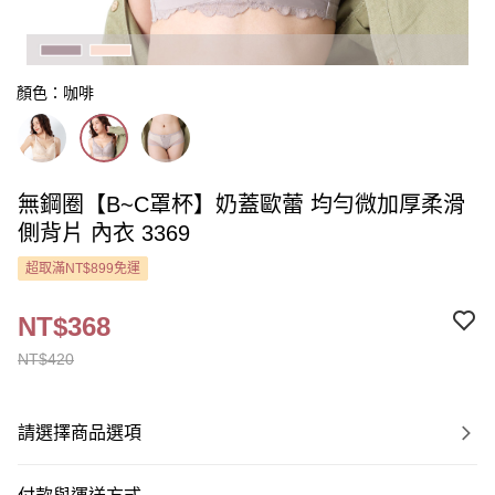
顏色：咖啡
無鋼圈【B~C罩杯】奶蓋歐蕾 均勻微加厚柔滑
側背片 內衣 3369
超取滿NT$899免運
NT$368
NT$420
請選擇商品選項