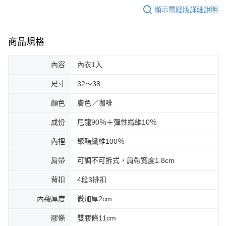
顯示電腦版詳細說明
商品規格
內容
內衣1入
尺寸
32～38
顏色
膚色／咖啡
成份
尼龍90％＋彈性纖維10％
內裡
聚酯纖維100％
肩帶
可調不可拆式，肩帶寬度1.8cm
背扣
4段3排扣
內襯厚度
微加厚2cm
膠條
雙膠條11cm