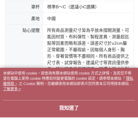
罩杯
標準B～C（建議小C選購）
產地
中國
貼心提醒
所有商品測量尺寸皆為平放未撐開測量，可
能因材質、布料彈性、製程差異、測量起迄
點等因素而略有誤差，誤差尺寸於±2cm屬
正常範圍，不屬瑕疵。因每個人身形、胸
形、穿著習慣等不盡相同，所有商品提供之
尺寸表、試穿報告、建議尺寸等資訊僅供參
考，請依照自己平時適穿、習慣之尺寸比對
本網站中使用 cookie，欲查詢有關本網站使用 cookie 方式之詳情，及若您不希
商品資訊挑選。
望在電腦上使用 cookie 時應如何變更電腦的 cookie 設定，請參閱本網站「
隱私
權條款
」之 Cookie 聲明。您繼續使用本網站即表示您同意本公司得按本網站使
用條款之 Cookie 聲明使用 cookie。
了解更多 >
客服
我知道了
商品相關分類 (4)
查看全部
▼｜內衣．Bras｜
- B cup