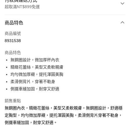
付款與運送方式
超取滿NT$899免運
付款方式
商品特色
信用卡一次付款
商品編號
超商取貨付款
8931538
LINE Pay
商品特色
Apple Pay
無鋼圈設計，微加厚杯內衣
精緻花蕾絲，美型又柔軟親膚
街口支付
均勻微加厚襯，提托渾圓美胸
悠遊付
柔滑側背片，穿著不勒身
側擺車縫加固，耐穿又舒適
AFTEE先享後付
相關說明
銷售重點
【關於「AFTEE先享後付」】
無鋼圈內衣，精緻花蕾絲，美型又柔軟親膚，無鋼圈設計，舒適穩
ATM付款
AFTEE先享後付是「在收到商品之後才付款」的支付方式。 讓您購物簡單
便利好安心！
定胸型，均勻微加厚襯，提托渾圓美胸，柔滑側背片穿著不勒身，
１．簡單：不需註冊會員、不需綁卡、不需儲值。
側擺車縫加固，耐穿又舒適。
運送方式
２．便利：只要手機號碼，簡訊認證，即可結帳。