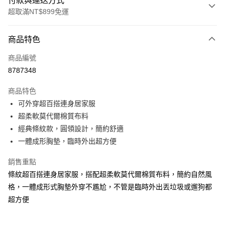
付款與運送方式
超取滿NT$899免運
付款方式
商品特色
信用卡一次付款
商品編號
超商取貨付款
8787348
LINE Pay
商品特色
Apple Pay
可外穿超百搭連身居家服
超柔軟莫代爾棉質布料
街口支付
經典條紋款，圓領設計，簡約舒適
悠遊付
一體成形胸墊，臨時外出超方便
AFTEE先享後付
銷售重點
相關說明
條紋超百搭連身居家服，搭配超柔軟莫代爾棉質布料，簡約自然風
【關於「AFTEE先享後付」】
格，一體成形式胸墊外穿不尷尬，不管是臨時外出丟垃圾或遛狗都
ATM付款
AFTEE先享後付是「在收到商品之後才付款」的支付方式。 讓您購物簡單
便利好安心！
超方便
１．簡單：不需註冊會員、不需綁卡、不需儲值。
運送方式
２．便利：只要手機號碼，簡訊認證，即可結帳。