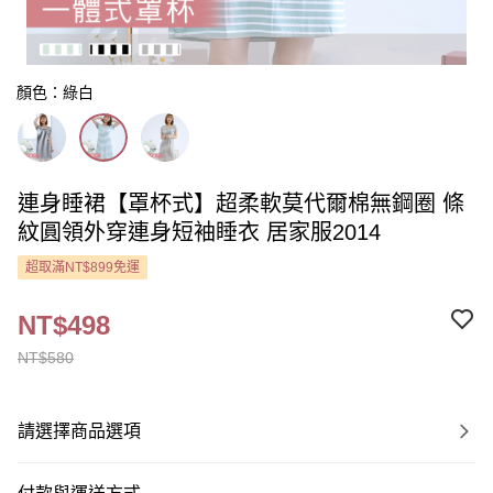
顏色：綠白
連身睡裙【罩杯式】超柔軟莫代爾棉無鋼圈 條
紋圓領外穿連身短袖睡衣 居家服2014
超取滿NT$899免運
NT$498
NT$580
請選擇商品選項