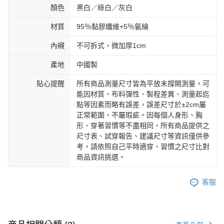
顏色
黑白／綠白／灰白
材質
95％黏膠纖維+5％氨綸
內襯
不可拆式，微加厚1cm
產地
中國製
貼心提醒
所有商品測量尺寸皆為平放未撐開測量，可
能因材質、布料彈性、製程差異、測量起迄
點等因素而略有誤差，誤差尺寸於±2cm屬
正常範圍，不屬瑕疵。因每個人身形、胸
形、穿著習慣等不盡相同，所有商品提供之
尺寸表、試穿報告、建議尺寸等資訊僅供參
考，請依照自己平時適穿、習慣之尺寸比對
商品資訊挑選。
客服