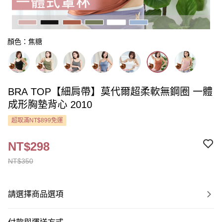
顏色：焦糖
BRA TOP【細肩帶】莫代爾超柔軟無鋼圈 一體
成形胸墊背心 2010
超取滿NT$899免運
NT$298
NT$350
請選擇商品選項