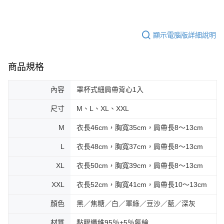
顯示電腦版詳細說明
商品規格
內容
罩杯式細肩帶背心1入
尺寸
M、L、XL、XXL
M
衣長46cm，胸寬35cm，肩帶長8～13cm
L
衣長48cm，胸寬37cm，肩帶長8～13cm
XL
衣長50cm，胸寬39cm，肩帶長8～13cm
XXL
衣長52cm，胸寬41cm，肩帶長10～13cm
顏色
黑／焦糖／白／軍綠／豆沙／藍／深灰
材質
黏膠纖維95％+5％氨綸