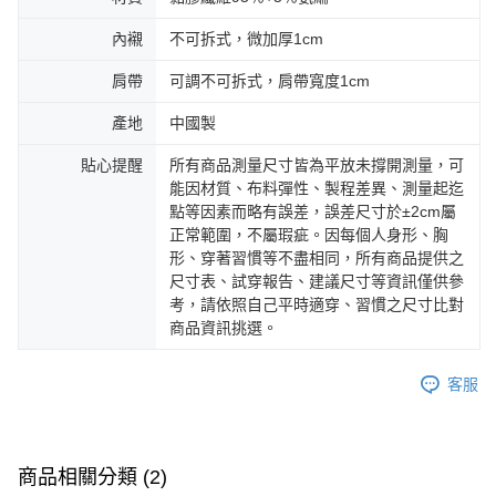
內襯
不可拆式，微加厚1cm
肩帶
可調不可拆式，肩帶寬度1cm
產地
中國製
貼心提醒
所有商品測量尺寸皆為平放未撐開測量，可
能因材質、布料彈性、製程差異、測量起迄
點等因素而略有誤差，誤差尺寸於±2cm屬
正常範圍，不屬瑕疵。因每個人身形、胸
形、穿著習慣等不盡相同，所有商品提供之
尺寸表、試穿報告、建議尺寸等資訊僅供參
考，請依照自己平時適穿、習慣之尺寸比對
商品資訊挑選。
客服
商品相關分類 (2)