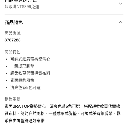
付款與運送方式
超取滿NT$899免運
付款方式
商品特色
信用卡一次付款
商品編號
超商取貨付款
8787288
LINE Pay
商品特色
Apple Pay
可調式細肩帶襯墊背心
一體成形胸墊
街口支付
超柔軟莫代爾棉質布料
悠遊付
素面簡約風格
清爽色系5色可選
AFTEE先享後付
相關說明
銷售重點
【關於「AFTEE先享後付」】
素面BRA TOP襯墊背心，清爽色系5色可選，搭配超柔軟莫代爾棉
ATM付款
AFTEE先享後付是「在收到商品之後才付款」的支付方式。 讓您購物簡單
便利好安心！
質布料，簡約自然風格，一體成形式胸墊，可調式美背細肩帶，鬆
１．簡單：不需註冊會員、不需綁卡、不需儲值。
緊自由調整舒適好穿搭。
運送方式
２．便利：只要手機號碼，簡訊認證，即可結帳。