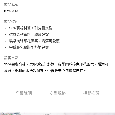
商品編號
超商取貨付款
8736414
LINE Pay
商品特色
Apple Pay
95%高棉材質，耐穿耐水洗
透氣柔軟布料，親膚好穿
街口支付
貓掌肉球印花圖案，增添可愛感
悠遊付
中低腰包臀版型舒適包覆
AFTEE先享後付
銷售重點
相關說明
95%親膚高棉，柔軟透氣好舒適，貓掌肉球撞色印花圖案，增添可
【關於「AFTEE先享後付」】
愛感，棉料耐水洗超耐穿，中低腰安心包覆超自在。
ATM付款
AFTEE先享後付是「在收到商品之後才付款」的支付方式。 讓您購物簡單
便利好安心！
１．簡單：不需註冊會員、不需綁卡、不需儲值。
運送方式
２．便利：只要手機號碼，簡訊認證，即可結帳。
３．安心：先確認商品／服務後，再付款。
全家付款取貨
詳細說明
商品規格
相關推薦
每筆NT$80，滿NT$899(含以上)免運費
【「AFTEE先享後付」結帳流程】
１．於結帳方式選擇「AFTEE先享後付」後，將跳轉至「AFTEE先享後付」
付款後全家取貨
結帳頁面，進行簡訊認證並確認金額後，即可完成結帳。
２．訂單成立數日內，您將收到繳費通知簡訊。