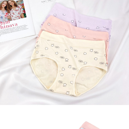
每筆NT$80，滿NT$899(含以上)免運費
３．收到繳費通知簡訊後14天內，點擊此簡訊中的連結，可透過四大超商／
ATM／網路銀行／等多元方式進行付款，方視為交易完成。
7-11付款取貨
※ 請注意：結帳手續完成當下不需立刻繳費，但若您需要取消訂單，請聯絡
每筆NT$80，滿NT$899(含以上)免運費
購買商品的店家。未經商家同意取消之訂單仍視為有效，需透過AFTEE先享
後付繳納相關費用。
付款後7-11取貨
※ 交易是否成功請以「AFTEE先享後付 」之結帳頁面顯示為準，若有關於
是否繳費成功／繳費後需取消欲退款等相關疑問，請聯繫「AFTEE先享後付
每筆NT$80，滿NT$899(含以上)免運費
客戶支援中心」
https://netprotections.freshdesk.com/support/home
黑貓宅急便
【注意事項】
１．透過由恩沛科技股份有限公司提供之「AFTEE先享後付」服務完成之交
每筆NT$80，滿NT$899(含以上)免運費
易，需依本服務之必要範圍內提供個人資料，並將交易相關給付款項請求債
權轉讓予恩沛科技股份有限公司。
２．關於個人資料處理事宜，請瀏覽以下網址：
https://aftee.tw/terms/#terms3
３．未成年的使用者請事先徵得法定代理人或監護人之同意方可使用
「AFTEE先享後付」，若未經同意申辦者引起之損失，本公司不負相關責
任。
４．使用「AFTEE先享後付」時，將依據個別帳號之用戶狀況，依本公司即
時審查核予不同之上限額度；若仍有額度不足之情形，本公司將視審查結果
請求用戶進行身份認證。
５．嚴禁一人註冊多個帳號或使用他人資訊註冊。若發現惡意使用之情形，
恩沛科技股份有限公司將有權停止該用戶之使用額度並採取法律行動。