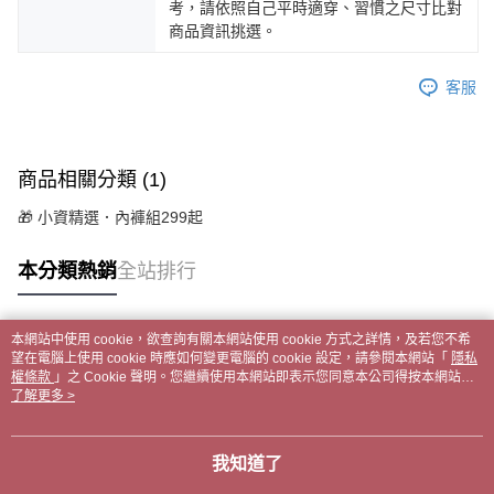
考，請依照自己平時適穿、習慣之尺寸比對
商品資訊挑選。
客服
商品相關分類 (1)
🎁 小資精選．內褲組299起
本分類熱銷
全站排行
本網站中使用 cookie，欲查詢有關本網站使用 cookie 方式之詳情，及若您不希
熱門標籤
望在電腦上使用 cookie 時應如何變更電腦的 cookie 設定，請參閱本網站「
隱私
權條款
」之 Cookie 聲明。您繼續使用本網站即表示您同意本公司得按本網站使
用條款之 Cookie 聲明使用 cookie。
了解更多 >
我知道了