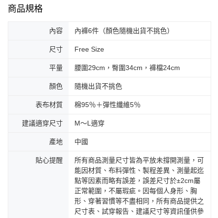
商品規格
內容
內褲6件（顏色隨機出貨不挑色）
尺寸
Free Size
平量
腰圍29cm，臀圍34cm，褲檔24cm
顏色
隨機出貨不挑色
表布材質
棉95％＋彈性纖維5％
建議適穿尺寸
M～L適穿
產地
中國
貼心提醒
所有商品測量尺寸皆為平放未撐開測量，可
能因材質、布料彈性、製程差異、測量起迄
點等因素而略有誤差，誤差尺寸於±2cm屬
正常範圍，不屬瑕疵。因每個人身形、胸
形、穿著習慣等不盡相同，所有商品提供之
尺寸表、試穿報告、建議尺寸等資訊僅供參