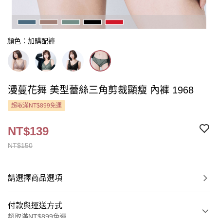
顏色：加購配褲
漫蔓花舞 美型蕾絲三角剪裁顯瘦 內褲 1968
超取滿NT$899免運
NT$139
NT$150
請選擇商品選項
付款與運送方式
超取滿NT$899免運