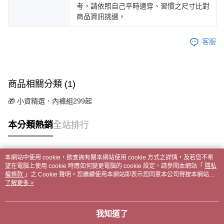
考，請依照自己平時適穿、習慣之尺寸比對
商品資訊挑選。
客服
商品相關分類 (1)
🎁 小資精選．內褲組299起
本分類熱銷
全站排行
本網站中使用 cookie，欲查詢有關本網站使用 cookie 方式之詳情，及若您不希
熱門標籤
望在電腦上使用 cookie 時應如何變更電腦的 cookie 設定，請參閱本網站「
隱私
權條款
」之 Cookie 聲明。您繼續使用本網站即表示您同意本公司得按本網站使
用條款之 Cookie 聲明使用 cookie。
了解更多 >
我知道了