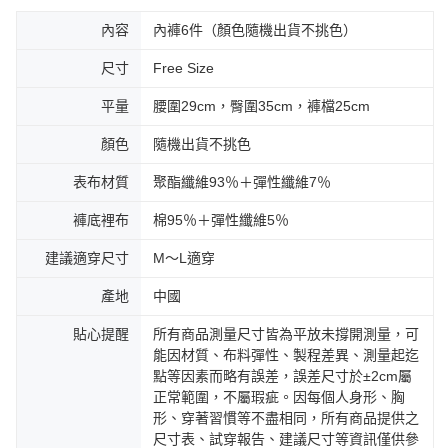
內容
內褲6件（顏色隨機出貨不挑色）
尺寸
Free Size
平量
腰圍29cm，臀圍35cm，褲檔25cm
顏色
隨機出貨不挑色
表布材質
聚酯纖維93％＋彈性纖維7％
褲底裡布
棉95％＋彈性纖維5％
建議適穿尺寸
M～L適穿
產地
中國
貼心提醒
所有商品測量尺寸皆為平放未撐開測量，可
能因材質、布料彈性、製程差異、測量起迄
點等因素而略有誤差，誤差尺寸於±2cm屬
正常範圍，不屬瑕疵。因每個人身形、胸
形、穿著習慣等不盡相同，所有商品提供之
尺寸表、試穿報告、建議尺寸等資訊僅供參