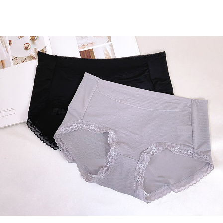
每筆NT$80，滿NT$899(含以上)免運費
３．收到繳費通知簡訊後14天內，點擊此簡訊中的連結，可透過四大超商／
ATM／網路銀行／等多元方式進行付款，方視為交易完成。
7-11付款取貨
※ 請注意：結帳手續完成當下不需立刻繳費，但若您需要取消訂單，請聯絡
每筆NT$80，滿NT$899(含以上)免運費
購買商品的店家。未經商家同意取消之訂單仍視為有效，需透過AFTEE先享
後付繳納相關費用。
付款後7-11取貨
※ 交易是否成功請以「AFTEE先享後付 」之結帳頁面顯示為準，若有關於
是否繳費成功／繳費後需取消欲退款等相關疑問，請聯繫「AFTEE先享後付
每筆NT$80，滿NT$899(含以上)免運費
客戶支援中心」
https://netprotections.freshdesk.com/support/home
黑貓宅急便
【注意事項】
１．透過由恩沛科技股份有限公司提供之「AFTEE先享後付」服務完成之交
每筆NT$80，滿NT$899(含以上)免運費
易，需依本服務之必要範圍內提供個人資料，並將交易相關給付款項請求債
權轉讓予恩沛科技股份有限公司。
２．關於個人資料處理事宜，請瀏覽以下網址：
https://aftee.tw/terms/#terms3
３．未成年的使用者請事先徵得法定代理人或監護人之同意方可使用
「AFTEE先享後付」，若未經同意申辦者引起之損失，本公司不負相關責
任。
４．使用「AFTEE先享後付」時，將依據個別帳號之用戶狀況，依本公司即
時審查核予不同之上限額度；若仍有額度不足之情形，本公司將視審查結果
請求用戶進行身份認證。
５．嚴禁一人註冊多個帳號或使用他人資訊註冊。若發現惡意使用之情形，
恩沛科技股份有限公司將有權停止該用戶之使用額度並採取法律行動。