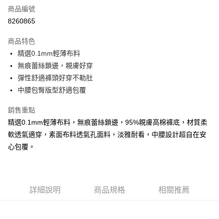
商品編號
超商取貨付款
8260865
LINE Pay
商品特色
Apple Pay
精選0.1mm輕薄布料
無痕蕾絲鎖邊，親膚好穿
街口支付
彈性舒適褲頭好穿不勒肚
悠遊付
中腰包臀版型舒適包覆
AFTEE先享後付
銷售重點
相關說明
精選0.1mm輕薄布料，無痕蕾絲鎖邊，95%親膚高棉褲底，材質柔
【關於「AFTEE先享後付」】
軟透氣適穿，素面布料透氣孔面料，淡雅耐看，中腰設計超自在安
ATM付款
AFTEE先享後付是「在收到商品之後才付款」的支付方式。 讓您購物簡單
便利好安心！
心包覆。
１．簡單：不需註冊會員、不需綁卡、不需儲值。
運送方式
２．便利：只要手機號碼，簡訊認證，即可結帳。
３．安心：先確認商品／服務後，再付款。
全家付款取貨
每筆NT$80，滿NT$899(含以上)免運費
詳細說明
商品規格
相關推薦
【「AFTEE先享後付」結帳流程】
１．於結帳方式選擇「AFTEE先享後付」後，將跳轉至「AFTEE先享後付」
付款後全家取貨
結帳頁面，進行簡訊認證並確認金額後，即可完成結帳。
２．訂單成立數日內，您將收到繳費通知簡訊。