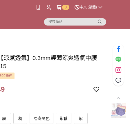
0
中文 (繁體)
【涼感透氣】0.3mm輕薄涼爽透氣中腰
15
899免運
49
膚
粉
哈密瓜色
紫藕
紫