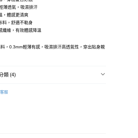
mm輕薄透氣，吸濕排汗
溫，體感更清爽
布料，舒適不勒身
感纖維，有效體感降溫
享後付
料，0.3mm輕薄有感，吸濕排汗高透氣性，穿出貼身親
FTEE先享後付」】
先享後付是「在收到商品之後才付款」的支付方式。 讓您購物簡單
心！
：不需註冊會員、不需綁卡、不需儲值。
：只要手機號碼，簡訊認證，即可結帳。
類 (4)
：先確認商品／服務後，再付款。
取貨
anties｜
- MIT台灣製
EE先享後付」結帳流程】
客服
0，滿NT$899(含以上)免運費
方式選擇「AFTEE先享後付」後，將跳轉至「AFTEE先享後
anties｜
- 大碼專區
頁面，進行簡訊認證並確認金額後，即可完成結帳。
家取貨
成立數日內，您將收到繳費通知簡訊。
anties｜
- 涼感．透氣排汗
費通知簡訊後14天內，點擊此簡訊中的連結，可透過四大超商
0，滿NT$899(含以上)免運費
網路銀行／等多元方式進行付款，方視為交易完成。
任選99起
：結帳手續完成當下不需立刻繳費，但若您需要取消訂單，請聯
取貨
的店家。未經商家同意取消之訂單仍視為有效，需透過AFTEE
繳納相關費用。
0，滿NT$899(含以上)免運費
否成功請以「AFTEE先享後付 」之結帳頁面顯示為準，若有關於