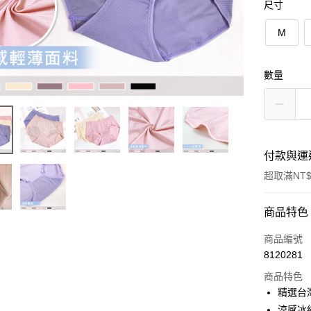
尺寸
M
數量
付款與運
超取滿NT$
付款方式
商品特色
信用卡一
商品編號
8120281
超商取貨
商品特色
LINE Pay
精選台
涼感冰