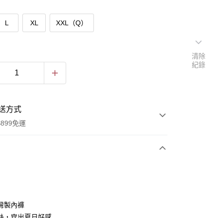
L
XL
XXL（Q）
清除
紀錄
送方式
899免運
次付款
付款
灣製內褲
絲，穿出夏日好感