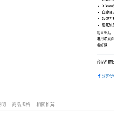
Apple Pay
0.3
街口支付
自體降
超彈力
悠遊付
透氣涼
AFTEE先
銷售重點
相關說明
選用涼感面
【關於「A
ATM付款
膚好感!
AFTEE
便利好安
１．簡單
２．便利
運送方式
商品相關分
３．安心
全家付款
▼｜內褲．P
【「AFT
分享
每筆NT$8
１．於結帳
▼｜內褲．P
付」結帳
付款後全
２．訂單
▼｜內褲．P
３．收到繳
每筆NT$8
／ATM／
🩲 內褲．
※ 請注意
7-11付款
說明
商品規格
相關推薦
絡購買商品
先享後付
每筆NT$8
※ 交易是