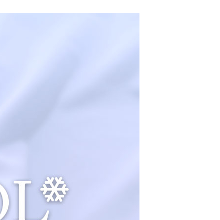
功／繳費後需取消欲退款等相關疑問，請聯繫「AFTEE先享後
1取貨
援中心」
https://netprotections.freshdesk.com/support/home
0，滿NT$899(含以上)免運費
項】
便
恩沛科技股份有限公司提供之「AFTEE先享後付」服務完成之
依本服務之必要範圍內提供個人資料，並將交易相關給付款項請
0，滿NT$899(含以上)免運費
讓予恩沛科技股份有限公司。
個人資料處理事宜，請瀏覽以下網址：
ee.tw/terms/#terms3
年的使用者請事先徵得法定代理人或監護人之同意方可使用
E先享後付」，若未經同意申辦者引起之損失，本公司不負相關責
AFTEE先享後付」時，將依據個別帳號之用戶狀況，依本公司
核予不同之上限額度；若仍有額度不足之情形，本公司將視審查
用戶進行身份認證。
一人註冊多個帳號或使用他人資訊註冊。若發現惡意使用之情
科技股份有限公司將有權停止該用戶之使用額度並採取法律行