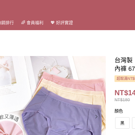
 熱銷排行
🌈 會員福利
💖 好評實證
台灣製
內褲 67
超取滿NT$
NT$1
NT$180
顏色
黑