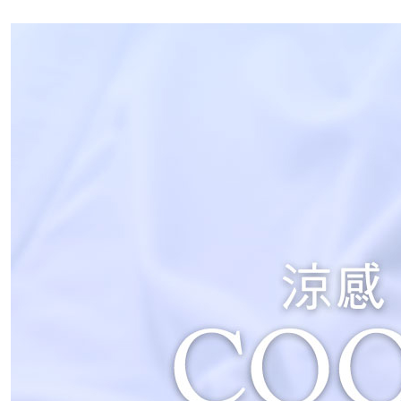
是否繳費成
付款後7-1
付客戶支
每筆NT$8
【注意事
黑貓宅急
１．透過由
交易，需
每筆NT$8
求債權轉
２．關於
https://aft
３．未成
「AFTE
任。
４．使用「
即時審查
結果請求
５．嚴禁
形，恩沛
動。