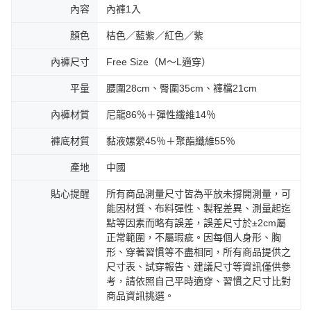
內容
內褲1入
顏色
桔色／藍紫／紅色／紫
內褲尺寸
Free Size（M～L適穿）
平量
腰圍28cm、臀圍35cm、褲檔21cm
內褲材質
尼龍86％＋彈性纖維14％
褲底材質
黏液嫘縈45％＋聚酯纖維55％
產地
中國
貼心提醒
所有商品測量尺寸皆為平放未撐開測量，可
能因材質、布料彈性、製程差異、測量起迄
點等因素而略有誤差，誤差尺寸於±2cm屬
正常範圍，不屬瑕疵。因每個人身形、胸
形、穿著習慣等不盡相同，所有商品提供之
尺寸表、試穿報告、建議尺寸等資訊僅供參
考，請依照自己平時適穿、習慣之尺寸比對
商品資訊挑選。