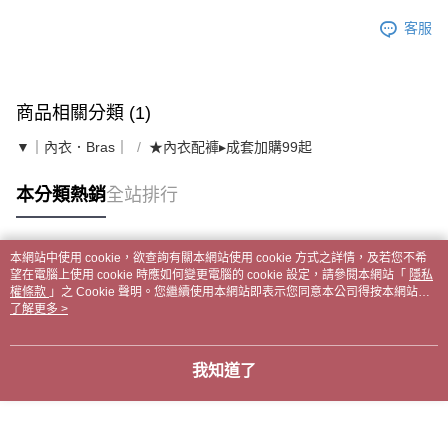
客服
商品相關分類 (1)
▼｜內衣．Bras｜
★內衣配褲▸成套加購99起
本分類熱銷
全站排行
本網站中使用 cookie，欲查詢有關本網站使用 cookie 方式之詳情，及若您不希
熱門標籤
望在電腦上使用 cookie 時應如何變更電腦的 cookie 設定，請參閱本網站「
隱私
權條款
」之 Cookie 聲明。您繼續使用本網站即表示您同意本公司得按本網站使
用條款之 Cookie 聲明使用 cookie。
了解更多 >
我知道了