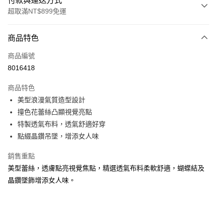
付款與運送方式
超取滿NT$899免運
付款方式
商品特色
信用卡一次付款
商品編號
超商取貨付款
8016418
LINE Pay
商品特色
Apple Pay
美型浪漫氣質造型設計
撞色花蕾絲凸顯視覺亮點
街口支付
特製透氣布料，透氣舒適好穿
悠遊付
點綴晶鑽吊墜，增添女人味
AFTEE先享後付
銷售重點
相關說明
美型蕾絲，透膚點亮視覺焦點，精選透氣布料柔軟舒適，蝴蝶結及
【關於「AFTEE先享後付」】
晶鑽墜飾增添女人味。
ATM付款
AFTEE先享後付是「在收到商品之後才付款」的支付方式。 讓您購物簡單
便利好安心！
１．簡單：不需註冊會員、不需綁卡、不需儲值。
運送方式
２．便利：只要手機號碼，簡訊認證，即可結帳。