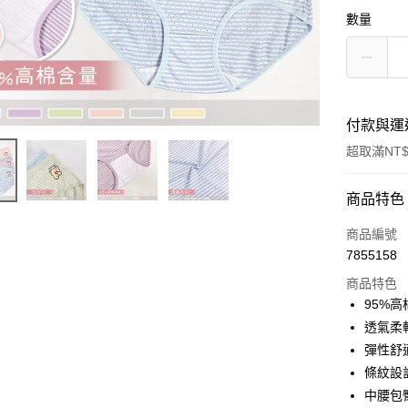
數量
付款與運
超取滿NT$
付款方式
商品特色
信用卡一
商品編號
7855158
超商取貨
商品特色
LINE Pay
95%
透氣柔
Apple Pay
彈性舒
街口支付
條紋設
中腰包
悠遊付