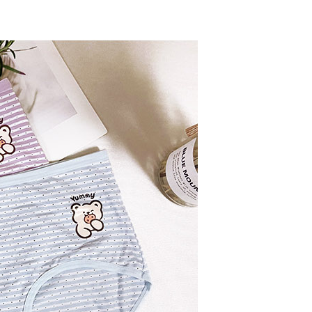
恩沛科技股份有限公司提供之「AFTEE先享後付」服務完成之
依本服務之必要範圍內提供個人資料，並將交易相關給付款項請
0，滿NT$899(含以上)免運費
讓予恩沛科技股份有限公司。
個人資料處理事宜，請瀏覽以下網址：
ee.tw/terms/#terms3
年的使用者請事先徵得法定代理人或監護人之同意方可使用
E先享後付」，若未經同意申辦者引起之損失，本公司不負相關責
AFTEE先享後付」時，將依據個別帳號之用戶狀況，依本公司
核予不同之上限額度；若仍有額度不足之情形，本公司將視審查
用戶進行身份認證。
一人註冊多個帳號或使用他人資訊註冊。若發現惡意使用之情
科技股份有限公司將有權停止該用戶之使用額度並採取法律行