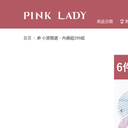
商品分類
🏆
首頁
🎁 小資精選．內褲組299起