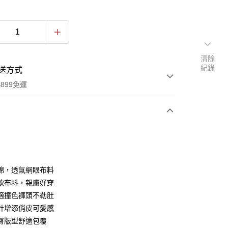
清除
紀錄
送方式
899免運
次付款
付款
高棉，透氣網眼布料
軟布料，親膚好穿
適撞色褲頭不勒肚
計增添俏皮可愛感
臀版型舒適包覆