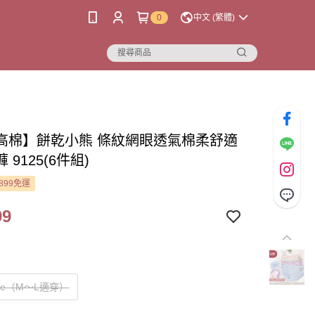
0
中文 (繁體)
高棉】餅乾小熊 條紋網眼透氣棉柔舒適
 9125(6件組)
899免運
99
Size（M～L適穿）