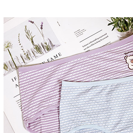
１．透過由
交易，需
每筆NT$8
求債權轉
２．關於
https://aft
３．未成
「AFTE
任。
４．使用「
即時審查
結果請求
５．嚴禁
形，恩沛
動。