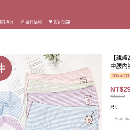
 熱銷排行
🌈 會員福利
💖 好評實證
【親膚
中腰內褲
超取滿NT$
NT$2
NT$350
尺寸
Free 