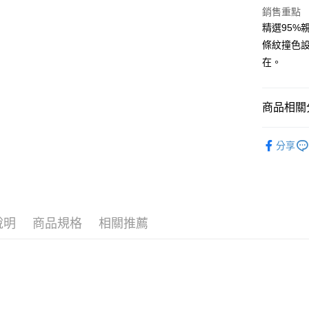
銷售重點
AFTEE先
精選95
相關說明
條紋撞色
【關於「A
ATM付款
在。
AFTEE
便利好安
１．簡單
２．便利
運送方式
商品相關分
３．安心
全家付款
🎁 小資精
【「AFT
分享
每筆NT$8
１．於結帳
付」結帳
付款後全
２．訂單
３．收到繳
每筆NT$8
／ATM／
※ 請注意
7-11付款
說明
商品規格
相關推薦
絡購買商品
先享後付
每筆NT$8
※ 交易是
是否繳費成
付款後7-1
付客戶支
每筆NT$8
【注意事
黑貓宅急