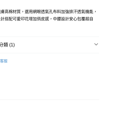
享後付
%親膚高棉材質，選用網眼透氣孔布料加強排汗透氣機能，
設計搭配可愛印花增加俏皮感，中腰設計安心包覆超自
FTEE先享後付」】
先享後付是「在收到商品之後才付款」的支付方式。 讓您購物簡單
心！
：不需註冊會員、不需綁卡、不需儲值。
：只要手機號碼，簡訊認證，即可結帳。
類 (1)
：先確認商品／服務後，再付款。
取貨
選．內褲組299起
EE先享後付」結帳流程】
客服
0，滿NT$899(含以上)免運費
方式選擇「AFTEE先享後付」後，將跳轉至「AFTEE先享後
頁面，進行簡訊認證並確認金額後，即可完成結帳。
家取貨
成立數日內，您將收到繳費通知簡訊。
費通知簡訊後14天內，點擊此簡訊中的連結，可透過四大超商
0，滿NT$899(含以上)免運費
網路銀行／等多元方式進行付款，方視為交易完成。
：結帳手續完成當下不需立刻繳費，但若您需要取消訂單，請聯
取貨
的店家。未經商家同意取消之訂單仍視為有效，需透過AFTEE
繳納相關費用。
0，滿NT$899(含以上)免運費
否成功請以「AFTEE先享後付 」之結帳頁面顯示為準，若有關於
功／繳費後需取消欲退款等相關疑問，請聯繫「AFTEE先享後
1取貨
援中心」
https://netprotections.freshdesk.com/support/home
0，滿NT$899(含以上)免運費
項】
便