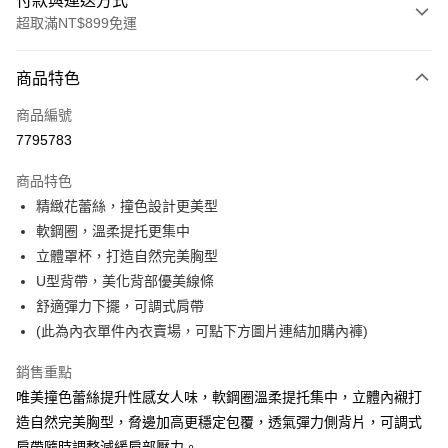
付款與運送方式
超取滿NT$899免運
付款方式
商品特色
信用卡一次付款
商品編號
超商取貨付款
7795783
LINE Pay
商品特色
Apple Pay
精緻花蕾絲，撞色設計更美型
軟鋼圈，溫柔提托更集中
街口支付
立體罩杯，打造自然完美胸型
悠遊付
U型背帶，美化背部優美線條
舒適彈力下擺，可調式肩帶
AFTEE先享後付
(此為內衣單件內衣賣場，可點下方圖片連結加購內褲)
相關說明
【關於「AFTEE先享後付」】
銷售重點
ATM付款
AFTEE先享後付是「在收到商品之後才付款」的支付方式。 讓您購物簡單
便利好安心！
唯美撞色蕾絲提升性感女人味，軟鋼圈溫柔提托集中，立體內襯打
１．簡單：不需註冊會員、不需綁卡、不需儲值。
造自然完美胸型，脅邊加高更穩定包覆，透氣彈力側背片，可調式
運送方式
２．便利：只要手機號碼，簡訊認證，即可結帳。
肩帶隨時調整減緩肩部壓力。