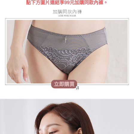
時審查核予不同之上限額度；若仍有額度不足之情形，本公司將視審查結果
點下方圖片連結享99元加購同款內褲。
請求用戶進行身份認證。
５．嚴禁一人註冊多個帳號或使用他人資訊註冊。若發現惡意使用之情形，
恩沛科技股份有限公司將有權停止該用戶之使用額度並採取法律行動。