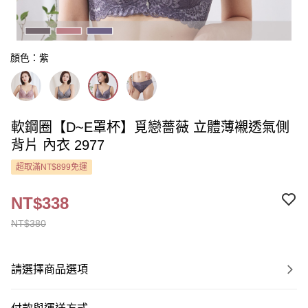
顏色：紫
軟鋼圈【D~E罩杯】覓戀薔薇 立體薄襯透氣側
背片 內衣 2977
超取滿NT$899免運
NT$338
NT$380
請選擇商品選項