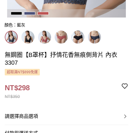
顏色：藍灰
無鋼圈【B罩杯】抒情花香無痕側背片 內衣
3307
超取滿NT$899免運
NT$298
NT$350
請選擇商品選項