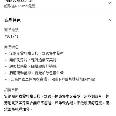
付款與運送方式
超取滿NT$899免運
付款方式
商品特色
信用卡一次付款
商品編號
超商取貨付款
7301741
LINE Pay
商品特色
Apple Pay
無鋼圈零負擔支撐，舒適集中胸型
無痕側背片，輕薄透氣又美背
街口支付
超柔軟內襯，細緻親膚舒適感
悠遊付
胸前優雅蕾絲，視覺加分包覆性佳
(此為內衣單件內衣賣場，可點下方圖片連結加購內褲)
AFTEE先享後付
相關說明
銷售重點
【關於「AFTEE先享後付」】
無鋼圈內衣零負擔支撐，舒適不拘束集中又美型，無痕側背片，輕
ATM付款
AFTEE先享後付是「在收到商品之後才付款」的支付方式。 讓您購物簡單
便利好安心！
薄透氣又美背穿衣無痕不尷尬，超柔軟內襯，細緻親膚舒適感，優
１．簡單：不需註冊會員、不需綁卡、不需儲值。
雅蕾絲視覺加分。
運送方式
２．便利：只要手機號碼，簡訊認證，即可結帳。