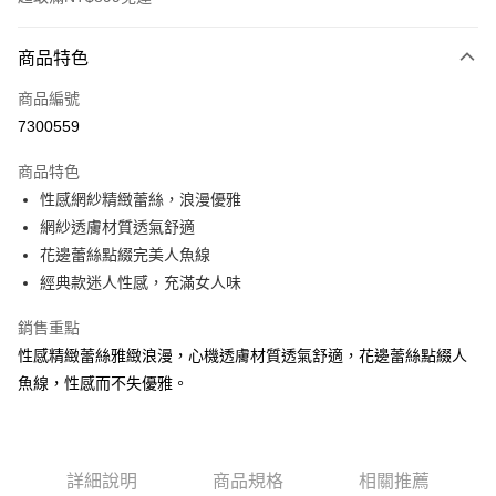
付款方式
商品特色
信用卡一次付款
商品編號
超商取貨付款
7300559
LINE Pay
商品特色
Apple Pay
性感網紗精緻蕾絲，浪漫優雅
網紗透膚材質透氣舒適
街口支付
花邊蕾絲點綴完美人魚線
悠遊付
經典款迷人性感，充滿女人味
AFTEE先享後付
銷售重點
相關說明
性感精緻蕾絲雅緻浪漫，心機透膚材質透氣舒適，花邊蕾絲點綴人
【關於「AFTEE先享後付」】
魚線，性感而不失優雅。
ATM付款
AFTEE先享後付是「在收到商品之後才付款」的支付方式。 讓您購物簡單
便利好安心！
１．簡單：不需註冊會員、不需綁卡、不需儲值。
運送方式
２．便利：只要手機號碼，簡訊認證，即可結帳。
３．安心：先確認商品／服務後，再付款。
全家付款取貨
詳細說明
商品規格
相關推薦