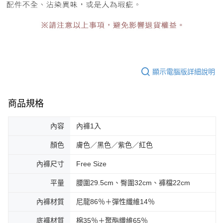
顯示電腦版詳細說明
商品規格
內容
內褲1入
顏色
膚色／黑色／紫色／紅色
內褲尺寸
Free Size
平量
腰圍29.5cm、臀圍32cm、褲檔22cm
內褲材質
尼龍86％＋彈性纖維14％
底褲材質
棉35％＋聚酯纖維65％