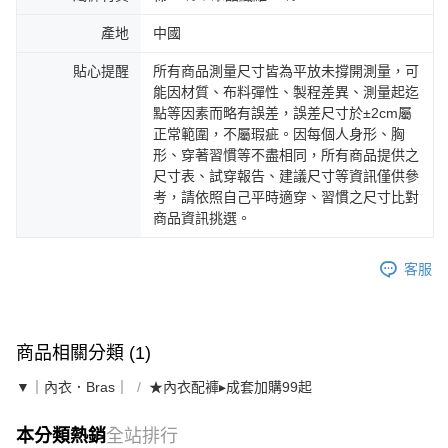
產地
中國
貼心提醒
所有商品測量尺寸皆為平放未撐開測量，可
能因材質、布料彈性、製程差異、測量起迄
點等因素而略有誤差，誤差尺寸於±2cm屬
正常範圍，不屬瑕疵。因每個人身形、胸
形、穿著習慣等不盡相同，所有商品提供之
尺寸表、試穿報告、建議尺寸等資訊僅供參
考，請依照自己平時適穿、習慣之尺寸比對
商品資訊挑選。
客服
商品相關分類 (1)
▼｜內衣．Bras｜
★內衣配褲▸成套加購99起
本分類熱銷
全站排行