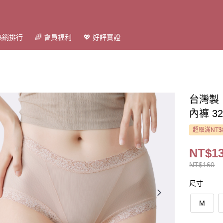
 熱銷排行
🌈 會員福利
💖 好評實證
台灣製
內褲 32
超取滿NT$
NT$1
NT$160
尺寸
M