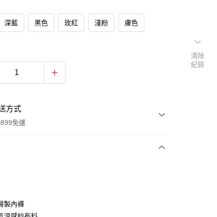
深藍
黑色
玫紅
淺粉
膚色
清除
紀錄
送方式
899免運
次付款
付款
灣製內褲
氣涼感紗布料