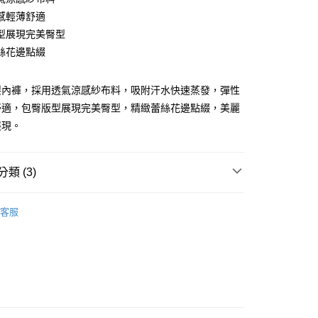
感輕薄舒適
型展現完美臀型
絲花邊點綴
享後付
製內褲，採用透氣涼感紗布料，吸附汗水快速蒸發，彈性
舒適，包臀版型展現完美臀型，精緻蕾絲花邊點綴，美麗
FTEE先享後付」】
展現。
先享後付是「在收到商品之後才付款」的支付方式。 讓您購物簡單
心！
：不需註冊會員、不需綁卡、不需儲值。
：只要手機號碼，簡訊認證，即可結帳。
類 (3)
：先確認商品／服務後，再付款。
取貨
anties｜
- 涼感．透氣排汗
EE先享後付」結帳流程】
客服
0，滿NT$899(含以上)免運費
方式選擇「AFTEE先享後付」後，將跳轉至「AFTEE先享後
anties｜
- MIT台灣製
頁面，進行簡訊認證並確認金額後，即可完成結帳。
家取貨
成立數日內，您將收到繳費通知簡訊。
任選99起
費通知簡訊後14天內，點擊此簡訊中的連結，可透過四大超商
0，滿NT$899(含以上)免運費
網路銀行／等多元方式進行付款，方視為交易完成。
：結帳手續完成當下不需立刻繳費，但若您需要取消訂單，請聯
取貨
的店家。未經商家同意取消之訂單仍視為有效，需透過AFTEE
繳納相關費用。
0，滿NT$899(含以上)免運費
否成功請以「AFTEE先享後付 」之結帳頁面顯示為準，若有關於