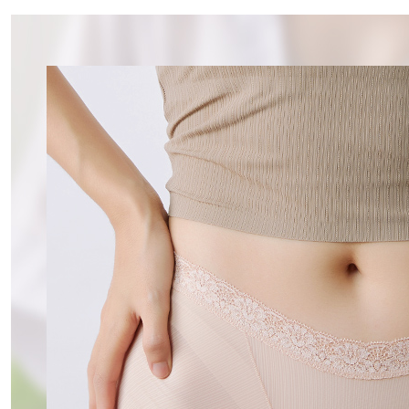
是否繳費成
付款後7-1
付客戶支
每筆NT$8
【注意事
黑貓宅急
１．透過由
交易，需
每筆NT$8
求債權轉
２．關於
https://aft
３．未成
「AFTE
任。
４．使用「
即時審查
結果請求
５．嚴禁
形，恩沛
動。