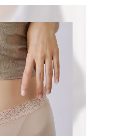
功／繳費後需取消欲退款等相關疑問，請聯繫「AFTEE先享後
1取貨
援中心」
https://netprotections.freshdesk.com/support/home
0，滿NT$899(含以上)免運費
項】
便
恩沛科技股份有限公司提供之「AFTEE先享後付」服務完成之
依本服務之必要範圍內提供個人資料，並將交易相關給付款項請
0，滿NT$899(含以上)免運費
讓予恩沛科技股份有限公司。
個人資料處理事宜，請瀏覽以下網址：
ee.tw/terms/#terms3
年的使用者請事先徵得法定代理人或監護人之同意方可使用
E先享後付」，若未經同意申辦者引起之損失，本公司不負相關責
AFTEE先享後付」時，將依據個別帳號之用戶狀況，依本公司
核予不同之上限額度；若仍有額度不足之情形，本公司將視審查
用戶進行身份認證。
一人註冊多個帳號或使用他人資訊註冊。若發現惡意使用之情
科技股份有限公司將有權停止該用戶之使用額度並採取法律行