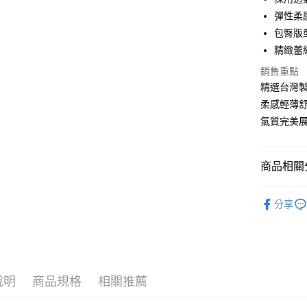
Apple Pay
彈性柔
街口支付
包臀版
精緻蕾
悠遊付
銷售重點
AFTEE先
精選台灣
相關說明
柔感輕薄
【關於「A
ATM付款
氣質完美
AFTEE
便利好安
１．簡單
２．便利
運送方式
商品相關分
３．安心
全家付款
▼｜內褲．P
【「AFT
分享
每筆NT$8
１．於結帳
▼｜內褲．P
付」結帳
付款後全
２．訂單
🩲 內褲．
３．收到繳
每筆NT$8
／ATM／
※ 請注意
7-11付款
說明
商品規格
相關推薦
絡購買商品
先享後付
每筆NT$8
※ 交易是