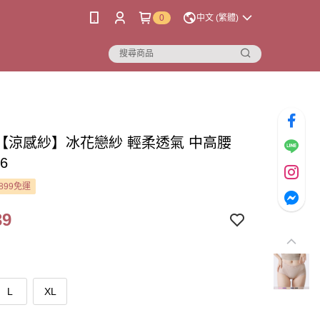
0
中文 (繁體)
【涼感紗】冰花戀紗 輕柔透氣 中高腰
6
899免運
39
L
XL