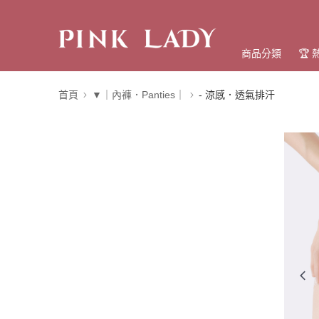
商品分類
🏆
首頁
▼｜內褲．Panties｜
- 涼感．透氣排汗