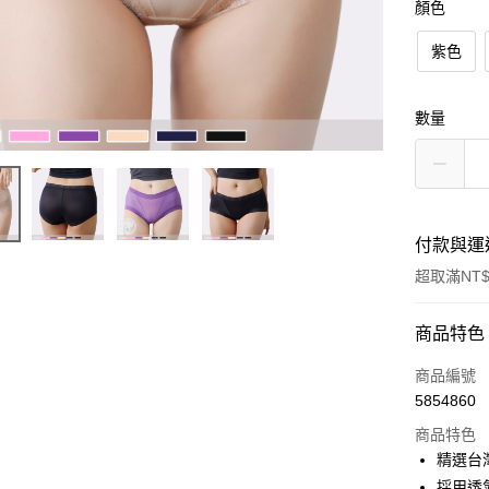
顏色
紫色
數量
付款與運
超取滿NT$
付款方式
商品特色
信用卡一
商品編號
5854860
超商取貨
商品特色
LINE Pay
精選台
採用透