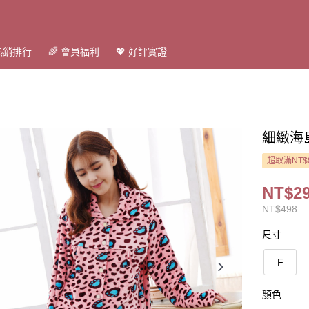
 熱銷排行
🌈 會員福利
💖 好評實證
細緻海
超取滿NT$
NT$2
NT$498
尺寸
F
顏色