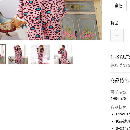
蜜粉
數量
付款與運
超取滿NT$
付款方式
商品特色
信用卡一
商品編號
4996579
超商取貨
商品特色
LINE Pay
Pink
時尚豹
Apple Pay
細緻海