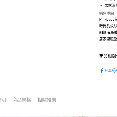
街口支付
居家溫
悠遊付
銷售重點
PinkLa
AFTEE先
時尚豹紋
相關說明
細緻海島
【關於「A
ATM付款
居家溫暖
AFTEE
便利好安
１．簡單
２．便利
運送方式
商品相關分
３．安心
全家付款
▼｜睡衣．P
【「AFT
分享
每筆NT$8
１．於結帳
🌙 睡衣．
付」結帳
付款後全
２．訂單
３．收到繳
每筆NT$8
／ATM／
※ 請注意
7-11付款
說明
商品規格
相關推薦
絡購買商品
先享後付
每筆NT$8
※ 交易是
是否繳費成
付款後7-1