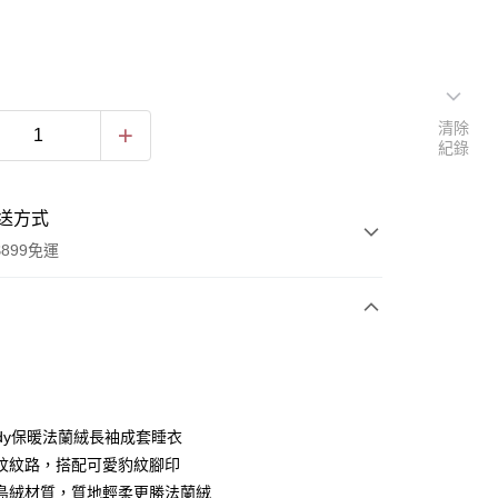
清除
紀錄
送方式
899免運
次付款
付款
Lady保暖法蘭絨長袖成套睡衣
紋紋路，搭配可愛豹紋腳印
島絨材質，質地輕柔更勝法蘭絨