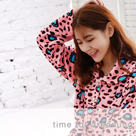
付客戶支
每筆NT$8
【注意事
黑貓宅急
１．透過由
交易，需
每筆NT$8
求債權轉
２．關於
https://aft
３．未成
「AFTE
任。
４．使用「
即時審查
結果請求
５．嚴禁
形，恩沛
動。