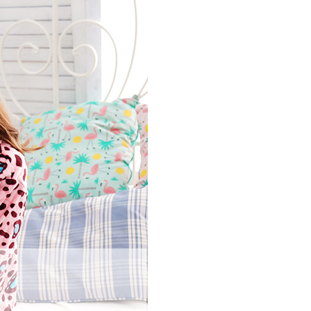
援中心」
https://netprotections.freshdesk.com/support/home
0，滿NT$899(含以上)免運費
項】
便
恩沛科技股份有限公司提供之「AFTEE先享後付」服務完成之
依本服務之必要範圍內提供個人資料，並將交易相關給付款項請
0，滿NT$899(含以上)免運費
讓予恩沛科技股份有限公司。
個人資料處理事宜，請瀏覽以下網址：
ee.tw/terms/#terms3
年的使用者請事先徵得法定代理人或監護人之同意方可使用
E先享後付」，若未經同意申辦者引起之損失，本公司不負相關責
AFTEE先享後付」時，將依據個別帳號之用戶狀況，依本公司
核予不同之上限額度；若仍有額度不足之情形，本公司將視審查
用戶進行身份認證。
一人註冊多個帳號或使用他人資訊註冊。若發現惡意使用之情
科技股份有限公司將有權停止該用戶之使用額度並採取法律行