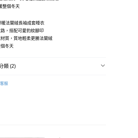
暖整個冬天
dy保暖法蘭絨長袖成套睡衣
享後付
紋路，搭配可愛豹紋腳印
絨材質，質地輕柔更勝法蘭絨
FTEE先享後付」】
整個冬天
先享後付是「在收到商品之後才付款」的支付方式。 讓您購物簡單
心！
：不需註冊會員、不需綁卡、不需儲值。
：只要手機號碼，簡訊認證，即可結帳。
類 (2)
：先確認商品／服務後，再付款。
取貨
ajamas｜
- 保暖絨
EE先享後付」結帳流程】
客服
0，滿NT$899(含以上)免運費
方式選擇「AFTEE先享後付」後，將跳轉至「AFTEE先享後
任選368起
頁面，進行簡訊認證並確認金額後，即可完成結帳。
家取貨
成立數日內，您將收到繳費通知簡訊。
費通知簡訊後14天內，點擊此簡訊中的連結，可透過四大超商
0，滿NT$899(含以上)免運費
網路銀行／等多元方式進行付款，方視為交易完成。
：結帳手續完成當下不需立刻繳費，但若您需要取消訂單，請聯
取貨
的店家。未經商家同意取消之訂單仍視為有效，需透過AFTEE
繳納相關費用。
0，滿NT$899(含以上)免運費
否成功請以「AFTEE先享後付 」之結帳頁面顯示為準，若有關於
功／繳費後需取消欲退款等相關疑問，請聯繫「AFTEE先享後
1取貨