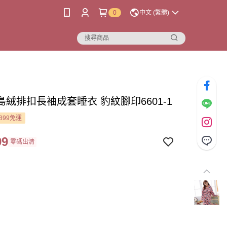
0
中文 (繁體)
島絨排扣長袖成套睡衣 豹紋腳印6601-1
899免運
99
零碼出清