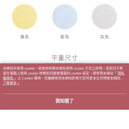
本網站中使用 cookie，欲查詢有關本網站使用 cookie 方式之詳情，及若您不希
望在電腦上使用 cookie 時應如何變更電腦的 cookie 設定，請參閱本網站「
隱私
權條款
」之 Cookie 聲明。您繼續使用本網站即表示您同意本公司得按本網站使
用條款之 Cookie 聲明使用 cookie。
了解更多 >
我知道了