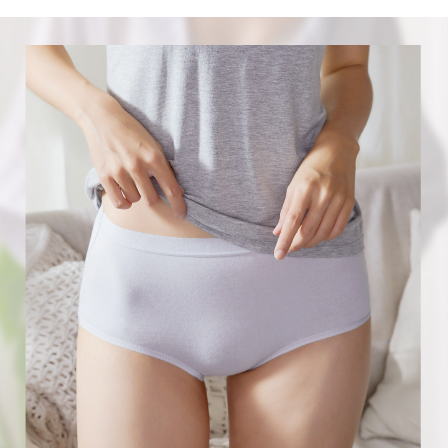
每筆NT$80，滿NT$899(含以上)免運費
３．收到繳費通知簡訊後14天內，點擊此簡訊中的連結，可透過四大超商／
ATM／網路銀行／等多元方式進行付款，方視為交易完成。
7-11付款取貨
※ 請注意：結帳手續完成當下不需立刻繳費，但若您需要取消訂單，請聯絡
每筆NT$80，滿NT$899(含以上)免運費
購買商品的店家。未經商家同意取消之訂單仍視為有效，需透過AFTEE先享
後付繳納相關費用。
付款後7-11取貨
※ 交易是否成功請以「AFTEE先享後付 」之結帳頁面顯示為準，若有關於
是否繳費成功／繳費後需取消欲退款等相關疑問，請聯繫「AFTEE先享後付
每筆NT$80，滿NT$899(含以上)免運費
客戶支援中心」
https://netprotections.freshdesk.com/support/home
黑貓宅急便
【注意事項】
１．透過由恩沛科技股份有限公司提供之「AFTEE先享後付」服務完成之交
每筆NT$80，滿NT$899(含以上)免運費
易，需依本服務之必要範圍內提供個人資料，並將交易相關給付款項請求債
權轉讓予恩沛科技股份有限公司。
２．關於個人資料處理事宜，請瀏覽以下網址：
https://aftee.tw/terms/#terms3
３．未成年的使用者請事先徵得法定代理人或監護人之同意方可使用
「AFTEE先享後付」，若未經同意申辦者引起之損失，本公司不負相關責
任。
４．使用「AFTEE先享後付」時，將依據個別帳號之用戶狀況，依本公司即
時審查核予不同之上限額度；若仍有額度不足之情形，本公司將視審查結果
請求用戶進行身份認證。
５．嚴禁一人註冊多個帳號或使用他人資訊註冊。若發現惡意使用之情形，
恩沛科技股份有限公司將有權停止該用戶之使用額度並採取法律行動。