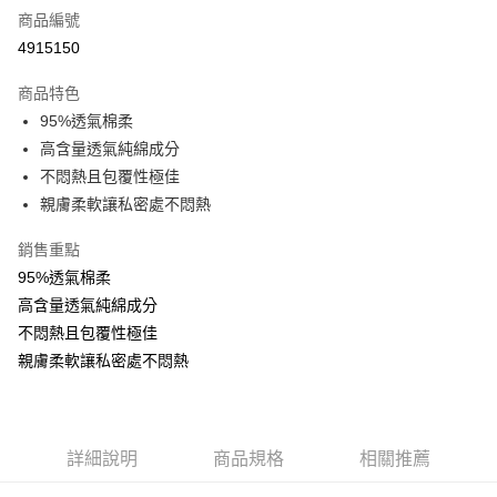
商品編號
超商取貨付款
4915150
LINE Pay
商品特色
Apple Pay
95%透氣棉柔
高含量透氣純綿成分
街口支付
不悶熱且包覆性極佳
悠遊付
親膚柔軟讓私密處不悶熱
AFTEE先享後付
銷售重點
相關說明
95%透氣棉柔
【關於「AFTEE先享後付」】
高含量透氣純綿成分
ATM付款
AFTEE先享後付是「在收到商品之後才付款」的支付方式。 讓您購物簡單
便利好安心！
不悶熱且包覆性極佳
１．簡單：不需註冊會員、不需綁卡、不需儲值。
親膚柔軟讓私密處不悶熱
運送方式
２．便利：只要手機號碼，簡訊認證，即可結帳。
３．安心：先確認商品／服務後，再付款。
全家付款取貨
每筆NT$80，滿NT$899(含以上)免運費
【「AFTEE先享後付」結帳流程】
１．於結帳方式選擇「AFTEE先享後付」後，將跳轉至「AFTEE先享後付」
詳細說明
商品規格
相關推薦
付款後全家取貨
結帳頁面，進行簡訊認證並確認金額後，即可完成結帳。
２．訂單成立數日內，您將收到繳費通知簡訊。