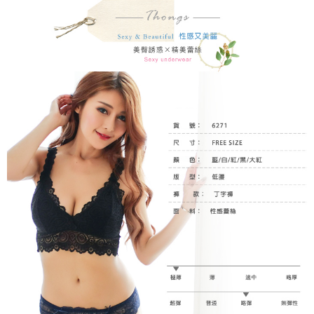
ATM／網路銀行／等多元方式進行付款，方視為交易完成。
7-11付款取貨
※ 請注意：結帳手續完成當下不需立刻繳費，但若您需要取消訂單，請聯絡
每筆NT$80，滿NT$899(含以上)免運費
購買商品的店家。未經商家同意取消之訂單仍視為有效，需透過AFTEE先享
後付繳納相關費用。
付款後7-11取貨
※ 交易是否成功請以「AFTEE先享後付 」之結帳頁面顯示為準，若有關於
是否繳費成功／繳費後需取消欲退款等相關疑問，請聯繫「AFTEE先享後付
每筆NT$80，滿NT$899(含以上)免運費
客戶支援中心」
https://netprotections.freshdesk.com/support/home
黑貓宅急便
【注意事項】
１．透過由恩沛科技股份有限公司提供之「AFTEE先享後付」服務完成之交
每筆NT$80，滿NT$899(含以上)免運費
易，需依本服務之必要範圍內提供個人資料，並將交易相關給付款項請求債
權轉讓予恩沛科技股份有限公司。
２．關於個人資料處理事宜，請瀏覽以下網址：
https://aftee.tw/terms/#terms3
３．未成年的使用者請事先徵得法定代理人或監護人之同意方可使用
「AFTEE先享後付」，若未經同意申辦者引起之損失，本公司不負相關責
任。
４．使用「AFTEE先享後付」時，將依據個別帳號之用戶狀況，依本公司即
時審查核予不同之上限額度；若仍有額度不足之情形，本公司將視審查結果
請求用戶進行身份認證。
５．嚴禁一人註冊多個帳號或使用他人資訊註冊。若發現惡意使用之情形，
恩沛科技股份有限公司將有權停止該用戶之使用額度並採取法律行動。