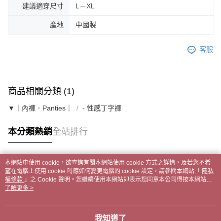
建議適穿尺寸
L－XL
產地
中國製
客服
商品相關分類 (1)
▼｜內褲．Panties｜
- 性感丁字褲
本分類熱銷
全站排行
本網站中使用 cookie，欲查詢有關本網站使用 cookie 方式之詳情，及若您不希
熱門標籤
望在電腦上使用 cookie 時應如何變更電腦的 cookie 設定，請參閱本網站「
隱私
權條款
」之 Cookie 聲明。您繼續使用本網站即表示您同意本公司得按本網站使
用條款之 Cookie 聲明使用 cookie。
了解更多 >
我知道了