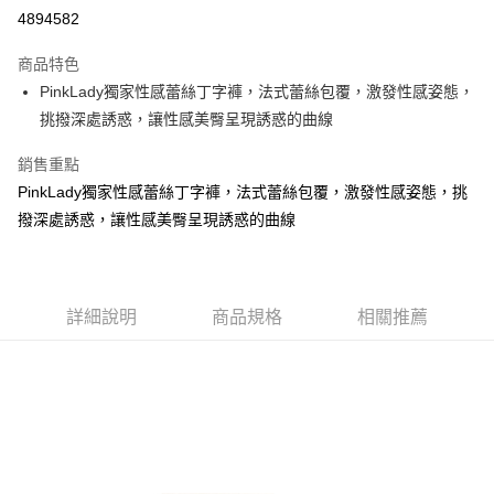
超商取貨付款
4894582
LINE Pay
商品特色
Apple Pay
PinkLady獨家性感蕾絲丁字褲，法式蕾絲包覆，激發性感姿態，
挑撥深處誘惑，讓性感美臀呈現誘惑的曲線
街口支付
銷售重點
悠遊付
PinkLady獨家性感蕾絲丁字褲，法式蕾絲包覆，激發性感姿態，挑
AFTEE先享後付
撥深處誘惑，讓性感美臀呈現誘惑的曲線
相關說明
【關於「AFTEE先享後付」】
ATM付款
AFTEE先享後付是「在收到商品之後才付款」的支付方式。 讓您購物簡單
便利好安心！
詳細說明
商品規格
相關推薦
１．簡單：不需註冊會員、不需綁卡、不需儲值。
運送方式
２．便利：只要手機號碼，簡訊認證，即可結帳。
３．安心：先確認商品／服務後，再付款。
全家付款取貨
每筆NT$80，滿NT$899(含以上)免運費
【「AFTEE先享後付」結帳流程】
１．於結帳方式選擇「AFTEE先享後付」後，將跳轉至「AFTEE先享後付」
付款後全家取貨
結帳頁面，進行簡訊認證並確認金額後，即可完成結帳。
２．訂單成立數日內，您將收到繳費通知簡訊。
每筆NT$80，滿NT$899(含以上)免運費
３．收到繳費通知簡訊後14天內，點擊此簡訊中的連結，可透過四大超商／