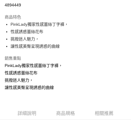
超商取貨付款
4894449
LINE Pay
商品特色
Apple Pay
PinkLady獨家性感蕾絲丁字褲，
性感誘惑蕾絲花布
街口支付
挑撥迷人魅力，
悠遊付
讓性感美臀呈現誘惑的曲線
AFTEE先享後付
銷售重點
相關說明
PinkLady獨家性感蕾絲丁字褲，
【關於「AFTEE先享後付」】
性感誘惑蕾絲花布
ATM付款
AFTEE先享後付是「在收到商品之後才付款」的支付方式。 讓您購物簡單
便利好安心！
挑撥迷人魅力，
１．簡單：不需註冊會員、不需綁卡、不需儲值。
讓性感美臀呈現誘惑的曲線
運送方式
２．便利：只要手機號碼，簡訊認證，即可結帳。
３．安心：先確認商品／服務後，再付款。
全家付款取貨
每筆NT$80，滿NT$899(含以上)免運費
【「AFTEE先享後付」結帳流程】
１．於結帳方式選擇「AFTEE先享後付」後，將跳轉至「AFTEE先享後付」
詳細說明
商品規格
相關推薦
付款後全家取貨
結帳頁面，進行簡訊認證並確認金額後，即可完成結帳。
２．訂單成立數日內，您將收到繳費通知簡訊。
每筆NT$80，滿NT$899(含以上)免運費
３．收到繳費通知簡訊後14天內，點擊此簡訊中的連結，可透過四大超商／