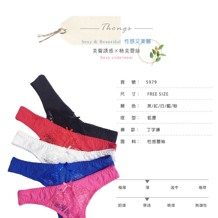
ATM／網路銀行／等多元方式進行付款，方視為交易完成。
7-11付款取貨
※ 請注意：結帳手續完成當下不需立刻繳費，但若您需要取消訂單，請聯絡
每筆NT$80，滿NT$899(含以上)免運費
購買商品的店家。未經商家同意取消之訂單仍視為有效，需透過AFTEE先享
後付繳納相關費用。
付款後7-11取貨
※ 交易是否成功請以「AFTEE先享後付 」之結帳頁面顯示為準，若有關於
是否繳費成功／繳費後需取消欲退款等相關疑問，請聯繫「AFTEE先享後付
每筆NT$80，滿NT$899(含以上)免運費
客戶支援中心」
https://netprotections.freshdesk.com/support/home
黑貓宅急便
【注意事項】
１．透過由恩沛科技股份有限公司提供之「AFTEE先享後付」服務完成之交
每筆NT$80，滿NT$899(含以上)免運費
易，需依本服務之必要範圍內提供個人資料，並將交易相關給付款項請求債
權轉讓予恩沛科技股份有限公司。
２．關於個人資料處理事宜，請瀏覽以下網址：
https://aftee.tw/terms/#terms3
３．未成年的使用者請事先徵得法定代理人或監護人之同意方可使用
「AFTEE先享後付」，若未經同意申辦者引起之損失，本公司不負相關責
任。
４．使用「AFTEE先享後付」時，將依據個別帳號之用戶狀況，依本公司即
時審查核予不同之上限額度；若仍有額度不足之情形，本公司將視審查結果
請求用戶進行身份認證。
５．嚴禁一人註冊多個帳號或使用他人資訊註冊。若發現惡意使用之情形，
恩沛科技股份有限公司將有權停止該用戶之使用額度並採取法律行動。