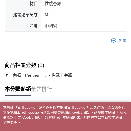
材質
性感蕾絲
建議適穿尺寸
M－L
產地
中國製
客服
商品相關分類 (1)
▼｜內褲．Panties｜
- 性感丁字褲
本分類熱銷
全站排行
本網站中使用 cookie，欲查詢有關本網站使用 cookie 方式之詳情，及若您不希
熱門標籤
望在電腦上使用 cookie 時應如何變更電腦的 cookie 設定，請參閱本網站「
隱私
權條款
」之 Cookie 聲明。您繼續使用本網站即表示您同意本公司得按本網站使
用條款之 Cookie 聲明使用 cookie。
了解更多 >