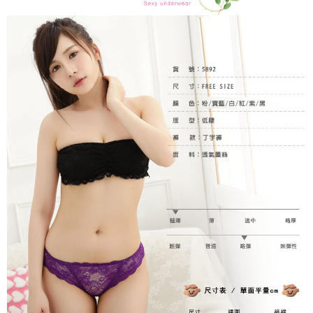
ATM／網路銀行／等多元方式進行付款，方視為交易完成。
7-11付款取貨
※ 請注意：結帳手續完成當下不需立刻繳費，但若您需要取消訂單，請聯絡
每筆NT$80，滿NT$899(含以上)免運費
購買商品的店家。未經商家同意取消之訂單仍視為有效，需透過AFTEE先享
後付繳納相關費用。
付款後7-11取貨
※ 交易是否成功請以「AFTEE先享後付 」之結帳頁面顯示為準，若有關於
是否繳費成功／繳費後需取消欲退款等相關疑問，請聯繫「AFTEE先享後付
每筆NT$80，滿NT$899(含以上)免運費
客戶支援中心」
https://netprotections.freshdesk.com/support/home
黑貓宅急便
【注意事項】
１．透過由恩沛科技股份有限公司提供之「AFTEE先享後付」服務完成之交
每筆NT$80，滿NT$899(含以上)免運費
易，需依本服務之必要範圍內提供個人資料，並將交易相關給付款項請求債
權轉讓予恩沛科技股份有限公司。
２．關於個人資料處理事宜，請瀏覽以下網址：
https://aftee.tw/terms/#terms3
３．未成年的使用者請事先徵得法定代理人或監護人之同意方可使用
「AFTEE先享後付」，若未經同意申辦者引起之損失，本公司不負相關責
任。
４．使用「AFTEE先享後付」時，將依據個別帳號之用戶狀況，依本公司即
時審查核予不同之上限額度；若仍有額度不足之情形，本公司將視審查結果
請求用戶進行身份認證。
５．嚴禁一人註冊多個帳號或使用他人資訊註冊。若發現惡意使用之情形，
恩沛科技股份有限公司將有權停止該用戶之使用額度並採取法律行動。