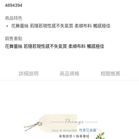
超商取貨付款
4894394
LINE Pay
商品特色
Apple Pay
花舞蕾絲 若隱若現性感不失氣質 柔順布料 觸感極佳
街口支付
銷售重點
花舞蕾絲 若隱若現性感不失氣質 柔順布料 觸感極佳
悠遊付
AFTEE先享後付
相關說明
【關於「AFTEE先享後付」】
詳細說明
商品規格
相關推薦
ATM付款
AFTEE先享後付是「在收到商品之後才付款」的支付方式。 讓您購物簡單
便利好安心！
１．簡單：不需註冊會員、不需綁卡、不需儲值。
運送方式
２．便利：只要手機號碼，簡訊認證，即可結帳。
３．安心：先確認商品／服務後，再付款。
全家付款取貨
每筆NT$80，滿NT$899(含以上)免運費
【「AFTEE先享後付」結帳流程】
１．於結帳方式選擇「AFTEE先享後付」後，將跳轉至「AFTEE先享後付」
付款後全家取貨
結帳頁面，進行簡訊認證並確認金額後，即可完成結帳。
２．訂單成立數日內，您將收到繳費通知簡訊。
每筆NT$80，滿NT$899(含以上)免運費
３．收到繳費通知簡訊後14天內，點擊此簡訊中的連結，可透過四大超商／