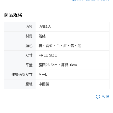
商品規格
內容
內褲1入
材質
蕾絲
顏色
粉、寶藍、白、紅、紫、黑
尺寸
FREE SIZE
平量
腰圍26.5cm，褲檔16cm
建議適穿尺寸
M－L
產地
中國製
客服