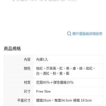
顯示電腦版詳細說明
商品規格
內容
內褲1入
顏色
桃紅、芥茉黃、紅、黑、膚、綠、玫紅、
白、酒紅、粉、紫、藍
材質
尼龍80％＋彈性纖維20％
尺寸
Free Size
平量尺寸
腰圍25cm，臀圍34.5cm 褲檔 19.5cm