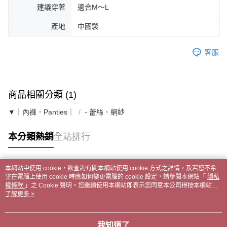
建議穿著
適合M～L
產地
中國製
客服
商品相關分類 (1)
▼｜內褲．Panties｜
- 蕾絲．網紗
本分類熱銷
全站排行
本網站中使用 cookie，欲查詢有關本網站使用 cookie 方式之詳情，及若您不希
熱門標籤
望在電腦上使用 cookie 時應如何變更電腦的 cookie 設定，請參閱本網站「
隱私
權條款
」之 Cookie 聲明。您繼續使用本網站即表示您同意本公司得按本網站使
用條款之 Cookie 聲明使用 cookie。
了解更多 >
我知道了