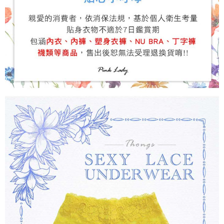
ATM／網路銀行／等多元方式進行付款，方視為交易完成。
7-11付款取貨
※ 請注意：結帳手續完成當下不需立刻繳費，但若您需要取消訂單，請聯絡
每筆NT$80，滿NT$899(含以上)免運費
購買商品的店家。未經商家同意取消之訂單仍視為有效，需透過AFTEE先享
後付繳納相關費用。
付款後7-11取貨
※ 交易是否成功請以「AFTEE先享後付 」之結帳頁面顯示為準，若有關於
是否繳費成功／繳費後需取消欲退款等相關疑問，請聯繫「AFTEE先享後付
每筆NT$80，滿NT$899(含以上)免運費
客戶支援中心」
https://netprotections.freshdesk.com/support/home
黑貓宅急便
【注意事項】
１．透過由恩沛科技股份有限公司提供之「AFTEE先享後付」服務完成之交
每筆NT$80，滿NT$899(含以上)免運費
易，需依本服務之必要範圍內提供個人資料，並將交易相關給付款項請求債
權轉讓予恩沛科技股份有限公司。
２．關於個人資料處理事宜，請瀏覽以下網址：
https://aftee.tw/terms/#terms3
３．未成年的使用者請事先徵得法定代理人或監護人之同意方可使用
「AFTEE先享後付」，若未經同意申辦者引起之損失，本公司不負相關責
任。
４．使用「AFTEE先享後付」時，將依據個別帳號之用戶狀況，依本公司即
時審查核予不同之上限額度；若仍有額度不足之情形，本公司將視審查結果
請求用戶進行身份認證。
５．嚴禁一人註冊多個帳號或使用他人資訊註冊。若發現惡意使用之情形，
恩沛科技股份有限公司將有權停止該用戶之使用額度並採取法律行動。