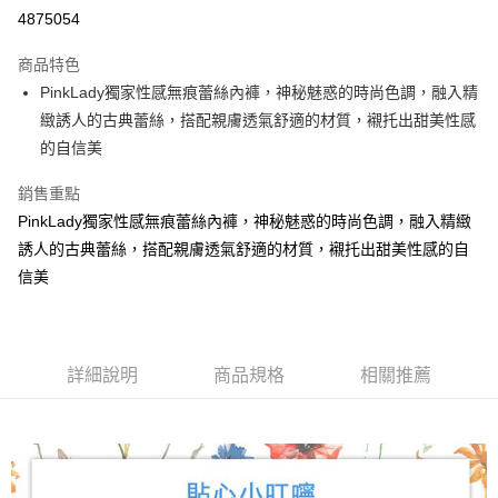
超商取貨付款
4875054
LINE Pay
商品特色
Apple Pay
PinkLady獨家性感無痕蕾絲內褲，神秘魅惑的時尚色調，融入精
緻誘人的古典蕾絲，搭配親膚透氣舒適的材質，襯托出甜美性感
街口支付
的自信美
悠遊付
銷售重點
AFTEE先享後付
PinkLady獨家性感無痕蕾絲內褲，神秘魅惑的時尚色調，融入精緻
相關說明
誘人的古典蕾絲，搭配親膚透氣舒適的材質，襯托出甜美性感的自
【關於「AFTEE先享後付」】
信美
ATM付款
AFTEE先享後付是「在收到商品之後才付款」的支付方式。 讓您購物簡單
便利好安心！
１．簡單：不需註冊會員、不需綁卡、不需儲值。
運送方式
２．便利：只要手機號碼，簡訊認證，即可結帳。
３．安心：先確認商品／服務後，再付款。
全家付款取貨
詳細說明
商品規格
相關推薦
每筆NT$80，滿NT$899(含以上)免運費
【「AFTEE先享後付」結帳流程】
１．於結帳方式選擇「AFTEE先享後付」後，將跳轉至「AFTEE先享後付」
付款後全家取貨
結帳頁面，進行簡訊認證並確認金額後，即可完成結帳。
２．訂單成立數日內，您將收到繳費通知簡訊。
每筆NT$80，滿NT$899(含以上)免運費
３．收到繳費通知簡訊後14天內，點擊此簡訊中的連結，可透過四大超商／