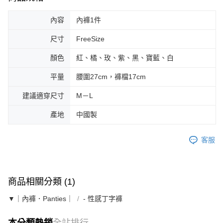
內容
內褲1件
尺寸
FreeSize
顏色
紅、橘、玫、紫、黑、寶藍、白
平量
腰圍27cm，褲檔17cm
建議適穿尺寸
M－L
產地
中國製
客服
商品相關分類 (1)
▼｜內褲．Panties｜
- 性感丁字褲
本分類熱銷
全站排行