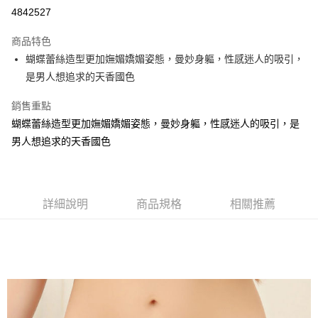
超商取貨付款
4842527
LINE Pay
商品特色
Apple Pay
蝴蝶蕾絲造型更加嫵媚嬌媚姿態，曼妙身軀，性感迷人的吸引，
是男人想追求的天香國色
街口支付
銷售重點
悠遊付
蝴蝶蕾絲造型更加嫵媚嬌媚姿態，曼妙身軀，性感迷人的吸引，是
AFTEE先享後付
男人想追求的天香國色
相關說明
【關於「AFTEE先享後付」】
ATM付款
AFTEE先享後付是「在收到商品之後才付款」的支付方式。 讓您購物簡單
便利好安心！
詳細說明
商品規格
相關推薦
１．簡單：不需註冊會員、不需綁卡、不需儲值。
運送方式
２．便利：只要手機號碼，簡訊認證，即可結帳。
３．安心：先確認商品／服務後，再付款。
全家付款取貨
每筆NT$80，滿NT$899(含以上)免運費
【「AFTEE先享後付」結帳流程】
１．於結帳方式選擇「AFTEE先享後付」後，將跳轉至「AFTEE先享後付」
付款後全家取貨
結帳頁面，進行簡訊認證並確認金額後，即可完成結帳。
２．訂單成立數日內，您將收到繳費通知簡訊。
每筆NT$80，滿NT$899(含以上)免運費
３．收到繳費通知簡訊後14天內，點擊此簡訊中的連結，可透過四大超商／