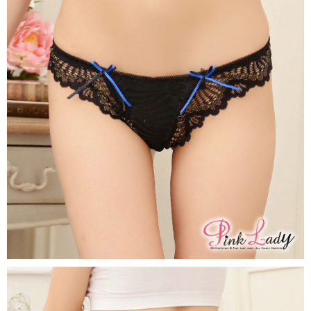
ATM／網路銀行／等多元方式進行付款，方視為交易完成。
7-11付款取貨
※ 請注意：結帳手續完成當下不需立刻繳費，但若您需要取消訂單，請聯絡
每筆NT$80，滿NT$899(含以上)免運費
購買商品的店家。未經商家同意取消之訂單仍視為有效，需透過AFTEE先享
後付繳納相關費用。
付款後7-11取貨
※ 交易是否成功請以「AFTEE先享後付 」之結帳頁面顯示為準，若有關於
是否繳費成功／繳費後需取消欲退款等相關疑問，請聯繫「AFTEE先享後付
每筆NT$80，滿NT$899(含以上)免運費
客戶支援中心」
https://netprotections.freshdesk.com/support/home
黑貓宅急便
【注意事項】
１．透過由恩沛科技股份有限公司提供之「AFTEE先享後付」服務完成之交
每筆NT$80，滿NT$899(含以上)免運費
易，需依本服務之必要範圍內提供個人資料，並將交易相關給付款項請求債
權轉讓予恩沛科技股份有限公司。
２．關於個人資料處理事宜，請瀏覽以下網址：
https://aftee.tw/terms/#terms3
３．未成年的使用者請事先徵得法定代理人或監護人之同意方可使用
「AFTEE先享後付」，若未經同意申辦者引起之損失，本公司不負相關責
任。
４．使用「AFTEE先享後付」時，將依據個別帳號之用戶狀況，依本公司即
時審查核予不同之上限額度；若仍有額度不足之情形，本公司將視審查結果
請求用戶進行身份認證。
５．嚴禁一人註冊多個帳號或使用他人資訊註冊。若發現惡意使用之情形，
恩沛科技股份有限公司將有權停止該用戶之使用額度並採取法律行動。