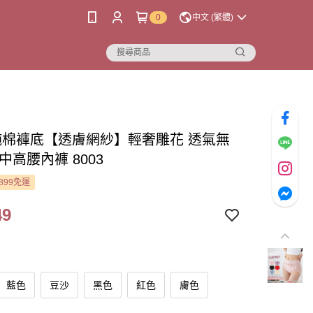
0
中文 (繁體)
%純棉褲底【透膚網紗】輕奢雕花 透氣無
中高腰內褲 8003
899免運
49
藍色
豆沙
黑色
紅色
膚色