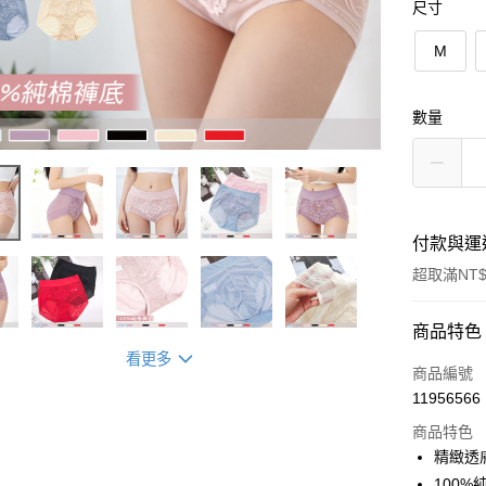
尺寸
M
數量
付款與運
超取滿NT$
付款方式
商品特色
看更多
信用卡一
商品編號
11956566
超商取貨
商品特色
LINE Pay
精緻透
100