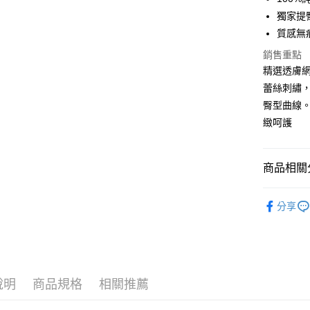
Apple Pay
獨家提
街口支付
質感無
悠遊付
銷售重點
精選透膚
AFTEE先
蕾絲刺繡
相關說明
臀型曲線。
【關於「A
ATM付款
緻呵護
AFTEE
便利好安
１．簡單
２．便利
運送方式
商品相關分
３．安心
全家付款
▼｜內褲．P
【「AFT
分享
每筆NT$8
１．於結帳
New⭐新
付」結帳
付款後全
２．訂單
🩲 內褲．
３．收到繳
每筆NT$8
／ATM／
※ 請注意
7-11付款
說明
商品規格
相關推薦
絡購買商品
先享後付
每筆NT$8
※ 交易是