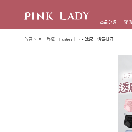
商品分類
🏆
首頁
▼｜內褲．Panties｜
- 涼感．透氣排汗