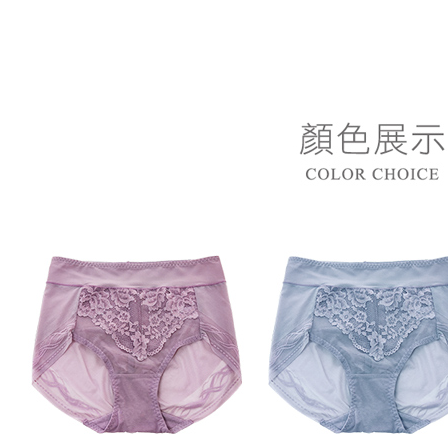
是否繳費成
付款後7-1
付客戶支
每筆NT$8
【注意事
黑貓宅急
１．透過由
交易，需
每筆NT$8
求債權轉
２．關於
https://aft
３．未成
「AFTE
任。
４．使用「
即時審查
結果請求
５．嚴禁
形，恩沛
動。