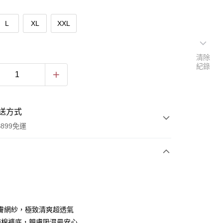
L
XL
XXL
清除
紀錄
送方式
899免運
次付款
付款
膚網紗，極致清爽超透氣
%純棉褲底，親膚吸濕最安心