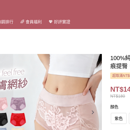
 熱銷排行
🌈 會員福利
💖 好評實證
100
痕提臀 
超取滿NT$
NT$1
NT$180
顏色
紫色