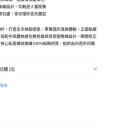
臀線設計，勾勒迷人蜜桃臀
痕包邊，穿衣隱形告別尷尬
網紗，打造全天候超透氣、零著感的清爽體驗。正面點綴
享後付
，搭配中高腰無痕包臀剪裁與背部提臀線設計，瞬間校正
核心私密褲底親膚100%純棉材質，給妳由內而外的精
FTEE先享後付」】
先享後付是「在收到商品之後才付款」的支付方式。 讓您購物簡單
心！
：不需註冊會員、不需綁卡、不需儲值。
：只要手機號碼，簡訊認證，即可結帳。
類 (3)
：先確認商品／服務後，再付款。
取貨
anties｜
- 涼感．透氣排汗
EE先享後付」結帳流程】
客服
0，滿NT$899(含以上)免運費
方式選擇「AFTEE先享後付」後，將跳轉至「AFTEE先享後
品上架！
頁面，進行簡訊認證並確認金額後，即可完成結帳。
家取貨
成立數日內，您將收到繳費通知簡訊。
任選99起
費通知簡訊後14天內，點擊此簡訊中的連結，可透過四大超商
0，滿NT$899(含以上)免運費
網路銀行／等多元方式進行付款，方視為交易完成。
：結帳手續完成當下不需立刻繳費，但若您需要取消訂單，請聯
取貨
的店家。未經商家同意取消之訂單仍視為有效，需透過AFTEE
繳納相關費用。
0，滿NT$899(含以上)免運費
否成功請以「AFTEE先享後付 」之結帳頁面顯示為準，若有關於