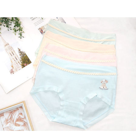
每筆NT$80，滿NT$899(含以上)免運費
３．收到繳費通知簡訊後14天內，點擊此簡訊中的連結，可透過四大超商／
ATM／網路銀行／等多元方式進行付款，方視為交易完成。
7-11付款取貨
※ 請注意：結帳手續完成當下不需立刻繳費，但若您需要取消訂單，請聯絡
每筆NT$80，滿NT$899(含以上)免運費
購買商品的店家。未經商家同意取消之訂單仍視為有效，需透過AFTEE先享
後付繳納相關費用。
付款後7-11取貨
※ 交易是否成功請以「AFTEE先享後付 」之結帳頁面顯示為準，若有關於
是否繳費成功／繳費後需取消欲退款等相關疑問，請聯繫「AFTEE先享後付
每筆NT$80，滿NT$899(含以上)免運費
客戶支援中心」
https://netprotections.freshdesk.com/support/home
黑貓宅急便
【注意事項】
１．透過由恩沛科技股份有限公司提供之「AFTEE先享後付」服務完成之交
每筆NT$80，滿NT$899(含以上)免運費
易，需依本服務之必要範圍內提供個人資料，並將交易相關給付款項請求債
權轉讓予恩沛科技股份有限公司。
２．關於個人資料處理事宜，請瀏覽以下網址：
https://aftee.tw/terms/#terms3
３．未成年的使用者請事先徵得法定代理人或監護人之同意方可使用
「AFTEE先享後付」，若未經同意申辦者引起之損失，本公司不負相關責
任。
４．使用「AFTEE先享後付」時，將依據個別帳號之用戶狀況，依本公司即
時審查核予不同之上限額度；若仍有額度不足之情形，本公司將視審查結果
請求用戶進行身份認證。
５．嚴禁一人註冊多個帳號或使用他人資訊註冊。若發現惡意使用之情形，
恩沛科技股份有限公司將有權停止該用戶之使用額度並採取法律行動。