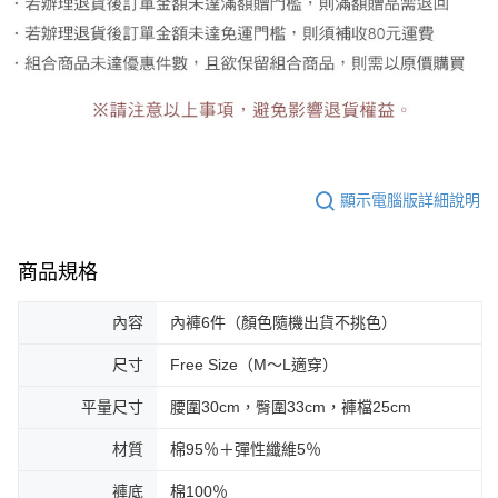
顯示電腦版詳細說明
商品規格
內容
內褲6件（顏色隨機出貨不挑色）
尺寸
Free Size（M～L適穿）
平量尺寸
腰圍30cm，臀圍33cm，褲檔25cm
材質
棉95％＋彈性纖維5％
褲底
棉100％