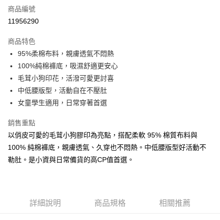
商品編號
超商取貨付款
11956290
LINE Pay
商品特色
Apple Pay
95%柔棉布料，親膚透氣不悶熱
100%純棉褲底，吸濕舒適更安心
街口支付
毛茸小狗印花，活潑可愛更討喜
悠遊付
中低腰版型，活動自在不壓肚
女童學生適用，日常穿著首選
AFTEE先享後付
相關說明
銷售重點
【關於「AFTEE先享後付」】
以俏皮可愛的毛茸小狗膠印為亮點，搭配柔軟 95% 棉質布料與
ATM付款
AFTEE先享後付是「在收到商品之後才付款」的支付方式。 讓您購物簡單
便利好安心！
100% 純棉褲底，親膚透氣、久穿也不悶熱。中低腰版型好活動不
１．簡單：不需註冊會員、不需綁卡、不需儲值。
勒肚。是小資與日常備貨的高CP值首選。
運送方式
２．便利：只要手機號碼，簡訊認證，即可結帳。
３．安心：先確認商品／服務後，再付款。
全家付款取貨
每筆NT$80，滿NT$899(含以上)免運費
【「AFTEE先享後付」結帳流程】
１．於結帳方式選擇「AFTEE先享後付」後，將跳轉至「AFTEE先享後付」
詳細說明
商品規格
相關推薦
付款後全家取貨
結帳頁面，進行簡訊認證並確認金額後，即可完成結帳。
２．訂單成立數日內，您將收到繳費通知簡訊。