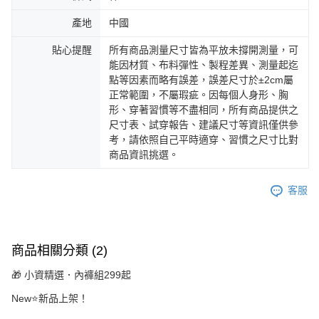
產地
中國
貼心提醒
所有商品測量尺寸皆為平放未撐開測量，可
能因材質、布料彈性、製程差異、測量起迄
點等因素而略有誤差，誤差尺寸於±2cm屬
正常範圍，不屬瑕疵。因每個人身形、胸
形、穿著習慣等不盡相同，所有商品提供之
尺寸表、試穿報告、建議尺寸等資訊僅供參
考，請依照自己平時適穿、習慣之尺寸比對
商品資訊挑選。
客服
商品相關分類 (2)
🎁 小資精選．內褲組299起
New⭐新品上架！