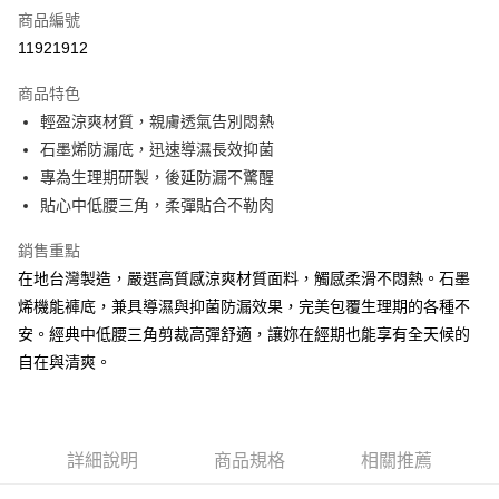
商品編號
超商取貨付款
11921912
LINE Pay
商品特色
Apple Pay
輕盈涼爽材質，親膚透氣告別悶熱
石墨烯防漏底，迅速導濕長效抑菌
街口支付
專為生理期研製，後延防漏不驚醒
悠遊付
貼心中低腰三角，柔彈貼合不勒肉
AFTEE先享後付
銷售重點
相關說明
在地台灣製造，嚴選高質感涼爽材質面料，觸感柔滑不悶熱。石墨
【關於「AFTEE先享後付」】
烯機能褲底，兼具導濕與抑菌防漏效果，完美包覆生理期的各種不
ATM付款
AFTEE先享後付是「在收到商品之後才付款」的支付方式。 讓您購物簡單
便利好安心！
安。經典中低腰三角剪裁高彈舒適，讓妳在經期也能享有全天候的
１．簡單：不需註冊會員、不需綁卡、不需儲值。
自在與清爽。
運送方式
２．便利：只要手機號碼，簡訊認證，即可結帳。
３．安心：先確認商品／服務後，再付款。
全家付款取貨
每筆NT$80，滿NT$899(含以上)免運費
【「AFTEE先享後付」結帳流程】
１．於結帳方式選擇「AFTEE先享後付」後，將跳轉至「AFTEE先享後付」
詳細說明
商品規格
相關推薦
付款後全家取貨
結帳頁面，進行簡訊認證並確認金額後，即可完成結帳。
２．訂單成立數日內，您將收到繳費通知簡訊。