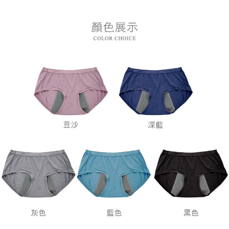
每筆NT$80，滿NT$899(含以上)免運費
３．收到繳費通知簡訊後14天內，點擊此簡訊中的連結，可透過四大超商／
ATM／網路銀行／等多元方式進行付款，方視為交易完成。
7-11付款取貨
※ 請注意：結帳手續完成當下不需立刻繳費，但若您需要取消訂單，請聯絡
每筆NT$80，滿NT$899(含以上)免運費
購買商品的店家。未經商家同意取消之訂單仍視為有效，需透過AFTEE先享
後付繳納相關費用。
付款後7-11取貨
※ 交易是否成功請以「AFTEE先享後付 」之結帳頁面顯示為準，若有關於
是否繳費成功／繳費後需取消欲退款等相關疑問，請聯繫「AFTEE先享後付
每筆NT$80，滿NT$899(含以上)免運費
客戶支援中心」
https://netprotections.freshdesk.com/support/home
黑貓宅急便
【注意事項】
１．透過由恩沛科技股份有限公司提供之「AFTEE先享後付」服務完成之交
每筆NT$80，滿NT$899(含以上)免運費
易，需依本服務之必要範圍內提供個人資料，並將交易相關給付款項請求債
權轉讓予恩沛科技股份有限公司。
２．關於個人資料處理事宜，請瀏覽以下網址：
https://aftee.tw/terms/#terms3
３．未成年的使用者請事先徵得法定代理人或監護人之同意方可使用
「AFTEE先享後付」，若未經同意申辦者引起之損失，本公司不負相關責
任。
４．使用「AFTEE先享後付」時，將依據個別帳號之用戶狀況，依本公司即
時審查核予不同之上限額度；若仍有額度不足之情形，本公司將視審查結果
請求用戶進行身份認證。
５．嚴禁一人註冊多個帳號或使用他人資訊註冊。若發現惡意使用之情形，
恩沛科技股份有限公司將有權停止該用戶之使用額度並採取法律行動。