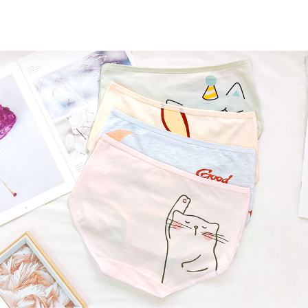
每筆NT$80，滿NT$899(含以上)免運費
３．收到繳費通知簡訊後14天內，點擊此簡訊中的連結，可透過四大超商／
ATM／網路銀行／等多元方式進行付款，方視為交易完成。
7-11付款取貨
※ 請注意：結帳手續完成當下不需立刻繳費，但若您需要取消訂單，請聯絡
每筆NT$80，滿NT$899(含以上)免運費
購買商品的店家。未經商家同意取消之訂單仍視為有效，需透過AFTEE先享
後付繳納相關費用。
付款後7-11取貨
※ 交易是否成功請以「AFTEE先享後付 」之結帳頁面顯示為準，若有關於
是否繳費成功／繳費後需取消欲退款等相關疑問，請聯繫「AFTEE先享後付
每筆NT$80，滿NT$899(含以上)免運費
客戶支援中心」
https://netprotections.freshdesk.com/support/home
黑貓宅急便
【注意事項】
１．透過由恩沛科技股份有限公司提供之「AFTEE先享後付」服務完成之交
每筆NT$80，滿NT$899(含以上)免運費
易，需依本服務之必要範圍內提供個人資料，並將交易相關給付款項請求債
權轉讓予恩沛科技股份有限公司。
２．關於個人資料處理事宜，請瀏覽以下網址：
https://aftee.tw/terms/#terms3
３．未成年的使用者請事先徵得法定代理人或監護人之同意方可使用
「AFTEE先享後付」，若未經同意申辦者引起之損失，本公司不負相關責
任。
４．使用「AFTEE先享後付」時，將依據個別帳號之用戶狀況，依本公司即
時審查核予不同之上限額度；若仍有額度不足之情形，本公司將視審查結果
請求用戶進行身份認證。
５．嚴禁一人註冊多個帳號或使用他人資訊註冊。若發現惡意使用之情形，
恩沛科技股份有限公司將有權停止該用戶之使用額度並採取法律行動。