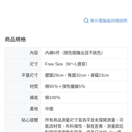
顯示電腦版詳細說明
商品規格
內容
內褲6件（顏色隨機出貨不挑色）
尺寸
Free Size（M～L適穿）
平量尺寸
腰圍29cm，臀圍32cm，褲檔23cm
材質
棉95％＋彈性纖維5％
褲底
棉100％
產地
中國
貼心提醒
所有商品測量尺寸皆為平放未撐開測量，可
能因材質、布料彈性、製程差異、測量起迄