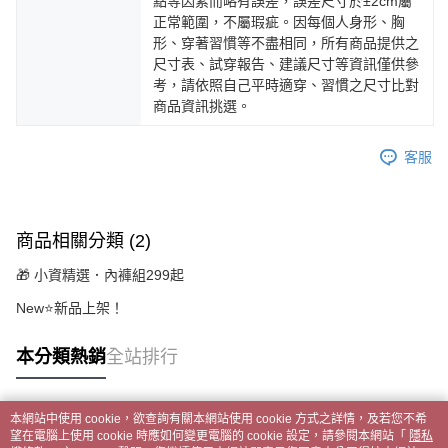
點等因素而略有誤差，誤差尺寸於±2cm屬
正常範圍，不屬瑕疵。因每個人身形、胸
形、穿著習慣等不盡相同，所有商品提供之
尺寸表、試穿報告、建議尺寸等資訊僅供參
考，請依照自己平時適穿、習慣之尺寸比對
商品資訊挑選。
客服
商品相關分類 (2)
🎁 小資精選．內褲組299起
New⭐新品上架！
本分類熱銷
全站排行
本網站中使用 cookie，欲查詢有關本網站使用 cookie 方式之詳情，及若您不希
熱門標籤
望在電腦上使用 cookie 時應如何變更電腦的 cookie 設定，請參閱本網站「
隱私