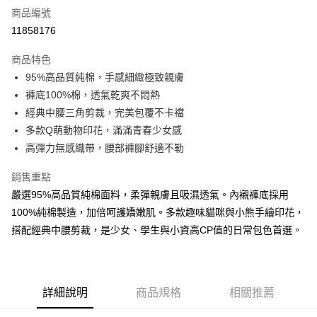
商品編號
超商取貨付款
11858176
LINE Pay
商品特色
Apple Pay
95%高品質純棉，手感細緻極致親膚
褲底100%棉，透氣乾爽不悶熱
街口支付
經典中腰三角剪裁，完美包覆不卡襠
悠遊付
多款Q萌動物印花，滿滿青春少女感
高彈力無感織帶，腰部褲腳舒適不勒
AFTEE先享後付
相關說明
銷售重點
【關於「AFTEE先享後付」】
嚴選95%高品質純棉面料，柔彈親膚且吸濕透氣。內襯褲底採用
ATM付款
AFTEE先享後付是「在收到商品之後才付款」的支付方式。 讓您購物簡單
便利好安心！
100%純棉製造，加倍呵護嬌嫩肌。多款趣味貓咪與小熊手繪印花，
１．簡單：不需註冊會員、不需綁卡、不需儲值。
搭配經典中腰剪裁，是少女、學生與小資高CP值的日常包色首選。
運送方式
２．便利：只要手機號碼，簡訊認證，即可結帳。
３．安心：先確認商品／服務後，再付款。
全家付款取貨
每筆NT$80，滿NT$899(含以上)免運費
【「AFTEE先享後付」結帳流程】
１．於結帳方式選擇「AFTEE先享後付」後，將跳轉至「AFTEE先享後付」
詳細說明
商品規格
相關推薦
付款後全家取貨
結帳頁面，進行簡訊認證並確認金額後，即可完成結帳。
２．訂單成立數日內，您將收到繳費通知簡訊。