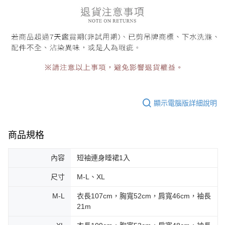
顯示電腦版詳細說明
商品規格
內容
短袖連身睡裙1入
尺寸
M-L、XL
M-L
衣長107cm，胸寬52cm，肩寬46cm，袖長
21m