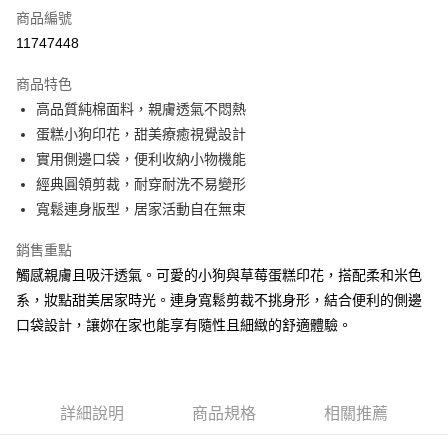
商品編號
超商取貨付款
11747448
LINE Pay
商品特色
Apple Pay
高品質純棉面料，親膚透氣不悶熱
蛋糕小狗印花，甜美療癒視覺設計
街口支付
實用側邊口袋，便利收納小物機能
悠遊付
經典圓領剪裁，耐穿耐洗不易變形
寬鬆連身版型，居家活動自在無束
AFTEE先享後付
相關說明
銷售重點
【關於「AFTEE先享後付」】
觸感親膚且吸汗透氣。可愛的小狗與草莓蛋糕印花，搭配柔和米色
ATM付款
AFTEE先享後付是「在收到商品之後才付款」的支付方式。 讓您購物簡單
便利好安心！
系，妝點甜美居家時光。連身寬鬆剪裁不挑身形，結合便利的側邊
１．簡單：不需註冊會員、不需綁卡、不需儲值。
口袋設計，讓妳在家也能享有隨性且細緻的舒適體驗。
運送方式
２．便利：只要手機號碼，簡訊認證，即可結帳。
３．安心：先確認商品／服務後，再付款。
全家付款取貨
每筆NT$80，滿NT$899(含以上)免運費
【「AFTEE先享後付」結帳流程】
１．於結帳方式選擇「AFTEE先享後付」後，將跳轉至「AFTEE先享後付」
詳細說明
商品規格
相關推薦
付款後全家取貨
結帳頁面，進行簡訊認證並確認金額後，即可完成結帳。
２．訂單成立數日內，您將收到繳費通知簡訊。