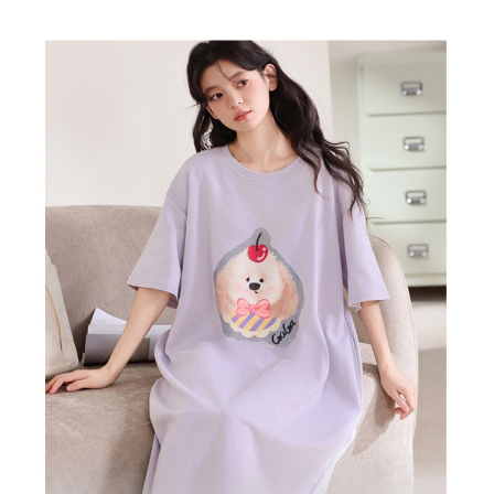
每筆NT$80，滿NT$899(含以上)免運費
３．收到繳費通知簡訊後14天內，點擊此簡訊中的連結，可透過四大超商／
ATM／網路銀行／等多元方式進行付款，方視為交易完成。
7-11付款取貨
※ 請注意：結帳手續完成當下不需立刻繳費，但若您需要取消訂單，請聯絡
每筆NT$80，滿NT$899(含以上)免運費
購買商品的店家。未經商家同意取消之訂單仍視為有效，需透過AFTEE先享
後付繳納相關費用。
付款後7-11取貨
※ 交易是否成功請以「AFTEE先享後付 」之結帳頁面顯示為準，若有關於
是否繳費成功／繳費後需取消欲退款等相關疑問，請聯繫「AFTEE先享後付
每筆NT$80，滿NT$899(含以上)免運費
客戶支援中心」
https://netprotections.freshdesk.com/support/home
黑貓宅急便
【注意事項】
１．透過由恩沛科技股份有限公司提供之「AFTEE先享後付」服務完成之交
每筆NT$80，滿NT$899(含以上)免運費
易，需依本服務之必要範圍內提供個人資料，並將交易相關給付款項請求債
權轉讓予恩沛科技股份有限公司。
２．關於個人資料處理事宜，請瀏覽以下網址：
https://aftee.tw/terms/#terms3
３．未成年的使用者請事先徵得法定代理人或監護人之同意方可使用
「AFTEE先享後付」，若未經同意申辦者引起之損失，本公司不負相關責
任。
４．使用「AFTEE先享後付」時，將依據個別帳號之用戶狀況，依本公司即
時審查核予不同之上限額度；若仍有額度不足之情形，本公司將視審查結果
請求用戶進行身份認證。
５．嚴禁一人註冊多個帳號或使用他人資訊註冊。若發現惡意使用之情形，
恩沛科技股份有限公司將有權停止該用戶之使用額度並採取法律行動。