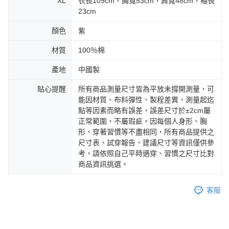
XL
衣長109cm，胸寬53cm，肩寬48cm，袖長
23cm
顏色
紫
材質
100％棉
產地
中國製
貼心提醒
所有商品測量尺寸皆為平放未撐開測量，可
能因材質、布料彈性、製程差異、測量起迄
點等因素而略有誤差，誤差尺寸於±2cm屬
正常範圍，不屬瑕疵。因每個人身形、胸
形、穿著習慣等不盡相同，所有商品提供之
尺寸表、試穿報告、建議尺寸等資訊僅供參
考，請依照自己平時適穿、習慣之尺寸比對
商品資訊挑選。
客服