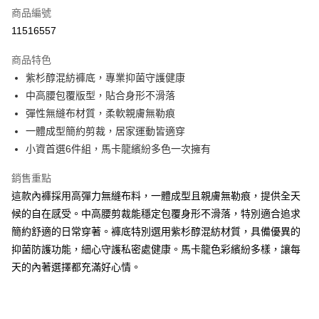
商品編號
超商取貨付款
11516557
LINE Pay
商品特色
Apple Pay
紫杉醇混紡褲底，專業抑菌守護健康
中高腰包覆版型，貼合身形不滑落
街口支付
彈性無縫布材質，柔軟親膚無勒痕
悠遊付
一體成型簡約剪裁，居家運動皆適穿
小資首選6件組，馬卡龍繽紛多色一次擁有
AFTEE先享後付
相關說明
銷售重點
【關於「AFTEE先享後付」】
這款內褲採用高彈力無縫布料，一體成型且親膚無勒痕，提供全天
ATM付款
AFTEE先享後付是「在收到商品之後才付款」的支付方式。 讓您購物簡單
便利好安心！
候的自在感受。中高腰剪裁能穩定包覆身形不滑落，特別適合追求
１．簡單：不需註冊會員、不需綁卡、不需儲值。
簡約舒適的日常穿著。褲底特別選用紫杉醇混紡材質，具備優異的
運送方式
２．便利：只要手機號碼，簡訊認證，即可結帳。
抑菌防護功能，細心守護私密處健康。馬卡龍色彩繽紛多樣，讓每
３．安心：先確認商品／服務後，再付款。
全家付款取貨
天的內著選擇都充滿好心情。
每筆NT$80，滿NT$899(含以上)免運費
【「AFTEE先享後付」結帳流程】
１．於結帳方式選擇「AFTEE先享後付」後，將跳轉至「AFTEE先享後付」
付款後全家取貨
結帳頁面，進行簡訊認證並確認金額後，即可完成結帳。
２．訂單成立數日內，您將收到繳費通知簡訊。