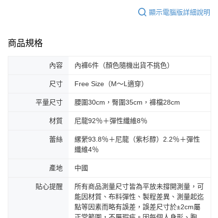
顯示電腦版詳細說明
商品規格
內容
內褲6件（顏色隨機出貨不挑色）
尺寸
Free Size（M～L適穿）
平量尺寸
腰圍30cm，臀圍35cm，褲檔28cm
材質
尼龍92％＋彈性纖維8％
蕾絲
縲縈93.8％＋尼龍（紫杉醇）2.2％＋彈性
纖維4％
產地
中國
貼心提醒
所有商品測量尺寸皆為平放未撐開測量，可
能因材質、布料彈性、製程差異、測量起迄
點等因素而略有誤差，誤差尺寸於±2cm屬
正常範圍，不屬瑕疵。因每個人身形、胸