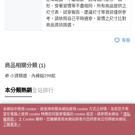
形、穿著習慣等不盡相同，所有商品提供之
尺寸表、試穿報告、建議尺寸等資訊僅供參
考，請依照自己平時適穿、習慣之尺寸比對
商品資訊挑選。
客服
商品相關分類 (1)
🎁 小資精選．內褲組299起
本分類熱銷
全站排行
本網站中使用 cookie，欲查詢有關本網站使用 cookie 方式之詳情，及若您不希
熱門標籤
望在電腦上使用 cookie 時應如何變更電腦的 cookie 設定，請參閱本網站「
隱私
權條款
」之 Cookie 聲明。您繼續使用本網站即表示您同意本公司得按本網站使
用條款之 Cookie 聲明使用 cookie。
了解更多 >