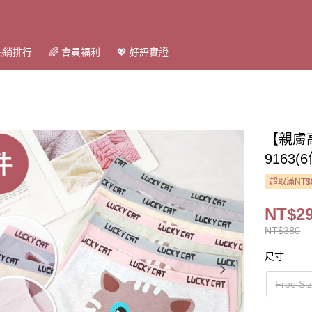
 熱銷排行
🌈 會員福利
💖 好評實證
【親膚
9163(
超取滿NT$
NT$2
NT$380
尺寸
Free 