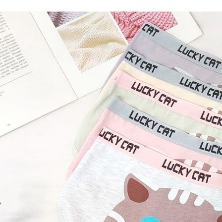
１．透過由
交易，需
每筆NT$8
求債權轉
２．關於
https://aft
３．未成
「AFTE
任。
４．使用「
即時審查
結果請求
５．嚴禁
形，恩沛
動。