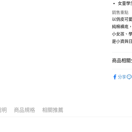
女童學
AFTEE先
銷售重點
相關說明
以俏皮可愛
【關於「A
ATM付款
純棉褲底
AFTEE
便利好安
小女孩、
１．簡單
是小資與
２．便利
運送方式
３．安心
全家付款
【「AFT
商品相關分
每筆NT$8
１．於結帳
付」結帳
🎁 小資精
付款後全
２．訂單
分享
３．收到繳
每筆NT$8
／ATM／
※ 請注意
7-11付款
絡購買商品
先享後付
每筆NT$8
※ 交易是
說明
商品規格
相關推薦
是否繳費成
付款後7-1
付客戶支
每筆NT$8
【注意事
黑貓宅急