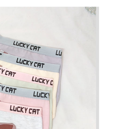
恩沛科技股份有限公司提供之「AFTEE先享後付」服務完成之
依本服務之必要範圍內提供個人資料，並將交易相關給付款項請
0，滿NT$899(含以上)免運費
讓予恩沛科技股份有限公司。
個人資料處理事宜，請瀏覽以下網址：
ee.tw/terms/#terms3
年的使用者請事先徵得法定代理人或監護人之同意方可使用
E先享後付」，若未經同意申辦者引起之損失，本公司不負相關責
AFTEE先享後付」時，將依據個別帳號之用戶狀況，依本公司
核予不同之上限額度；若仍有額度不足之情形，本公司將視審查
用戶進行身份認證。
一人註冊多個帳號或使用他人資訊註冊。若發現惡意使用之情
科技股份有限公司將有權停止該用戶之使用額度並採取法律行