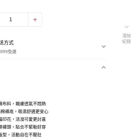
清除
紀錄
送方式
899免運
次付款
付款
柔棉布料，親膚透氣不悶熱
%純棉褲底，吸濕舒適更安心
貓印花，活潑可愛更討喜
帶褲頭，貼合不緊勒好穿
版型，活動自在不壓肚