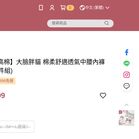
0
中文 (繁體)
高棉】大臉胖貓 棉柔舒適透氣中腰內褲
6件組)
899免運
99
Size（M～L適穿）