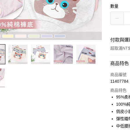
數量
付款與運
超取滿NT$
付款方式
商品特色
信用卡一
商品編號
11407784
超商取貨
商品特色
LINE Pay
95%
100
Apple Pay
俏皮小
街口支付
彈性織
中低腰
悠遊付