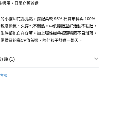
生適用，日常穿著首選
享後付
的小貓印花為亮點，搭配柔軟 95% 棉質布料與 100%
FTEE先享後付」】
，親膚透氣、久穿也不悶熱。中低腰版型好活動不勒肚，
先享後付是「在收到商品之後才付款」的支付方式。 讓您購物簡單
心！
學生族都能自在穿著。加上彈性織帶褲頭穩固不易滑落，
：不需註冊會員、不需綁卡、不需儲值。
日常備貨的高CP值首選，陪伴孩子舒適一整天。
：只要手機號碼，簡訊認證，即可結帳。
：先確認商品／服務後，再付款。
取貨
EE先享後付」結帳流程】
類 (1)
0，滿NT$899(含以上)免運費
方式選擇「AFTEE先享後付」後，將跳轉至「AFTEE先享後
頁面，進行簡訊認證並確認金額後，即可完成結帳。
選．內褲組299起
家取貨
成立數日內，您將收到繳費通知簡訊。
客服
費通知簡訊後14天內，點擊此簡訊中的連結，可透過四大超商
0，滿NT$899(含以上)免運費
網路銀行／等多元方式進行付款，方視為交易完成。
：結帳手續完成當下不需立刻繳費，但若您需要取消訂單，請聯
取貨
的店家。未經商家同意取消之訂單仍視為有效，需透過AFTEE
繳納相關費用。
0，滿NT$899(含以上)免運費
否成功請以「AFTEE先享後付 」之結帳頁面顯示為準，若有關於
功／繳費後需取消欲退款等相關疑問，請聯繫「AFTEE先享後
1取貨
援中心」
https://netprotections.freshdesk.com/support/home
0，滿NT$899(含以上)免運費
項】
便