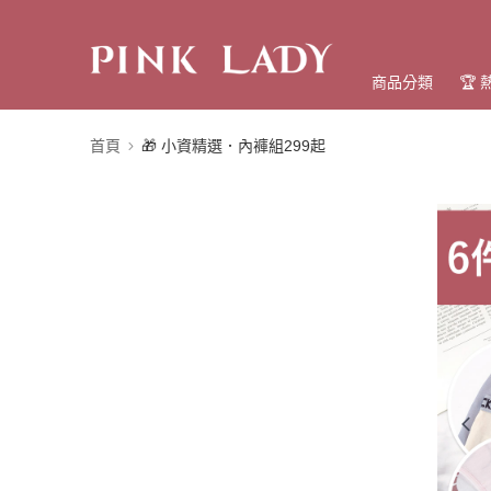
商品分類
🏆
首頁
🎁 小資精選．內褲組299起