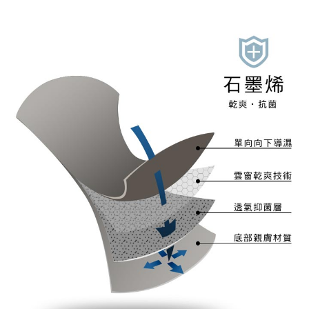
每筆NT$80，滿NT$899(含以上)免運費
３．收到繳費通知簡訊後14天內，點擊此簡訊中的連結，可透過四大超商／
ATM／網路銀行／等多元方式進行付款，方視為交易完成。
7-11付款取貨
※ 請注意：結帳手續完成當下不需立刻繳費，但若您需要取消訂單，請聯絡
每筆NT$80，滿NT$899(含以上)免運費
購買商品的店家。未經商家同意取消之訂單仍視為有效，需透過AFTEE先享
後付繳納相關費用。
付款後7-11取貨
※ 交易是否成功請以「AFTEE先享後付 」之結帳頁面顯示為準，若有關於
是否繳費成功／繳費後需取消欲退款等相關疑問，請聯繫「AFTEE先享後付
每筆NT$80，滿NT$899(含以上)免運費
客戶支援中心」
https://netprotections.freshdesk.com/support/home
黑貓宅急便
【注意事項】
１．透過由恩沛科技股份有限公司提供之「AFTEE先享後付」服務完成之交
每筆NT$80，滿NT$899(含以上)免運費
易，需依本服務之必要範圍內提供個人資料，並將交易相關給付款項請求債
權轉讓予恩沛科技股份有限公司。
２．關於個人資料處理事宜，請瀏覽以下網址：
https://aftee.tw/terms/#terms3
３．未成年的使用者請事先徵得法定代理人或監護人之同意方可使用
「AFTEE先享後付」，若未經同意申辦者引起之損失，本公司不負相關責
任。
４．使用「AFTEE先享後付」時，將依據個別帳號之用戶狀況，依本公司即
時審查核予不同之上限額度；若仍有額度不足之情形，本公司將視審查結果
請求用戶進行身份認證。
５．嚴禁一人註冊多個帳號或使用他人資訊註冊。若發現惡意使用之情形，
恩沛科技股份有限公司將有權停止該用戶之使用額度並採取法律行動。