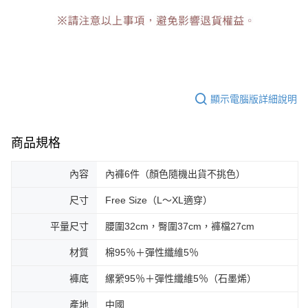
顯示電腦版詳細說明
商品規格
內容
內褲6件（顏色隨機出貨不挑色）
尺寸
Free Size（L～XL適穿）
平量尺寸
腰圍32cm，臀圍37cm，褲檔27cm
材質
棉95％＋彈性纖維5％
褲底
縲縈95％＋彈性纖維5％（石墨烯）
產地
中國