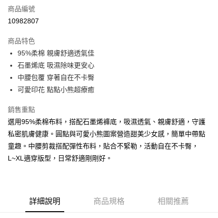
商品編號
超商取貨付款
10982807
LINE Pay
商品特色
Apple Pay
95%柔棉 親膚舒適透氣佳
石墨烯底 吸濕除味更安心
街口支付
中腰包覆 穿著自在不卡臀
悠遊付
可愛印花 點點小熊超療癒
AFTEE先享後付
銷售重點
相關說明
選用95%柔棉布料，搭配石墨烯褲底，吸濕透氣、親膚舒適，守護
【關於「AFTEE先享後付」】
私密肌膚健康。圓點與可愛小熊圖案營造甜美少女感，簡單中帶點
ATM付款
AFTEE先享後付是「在收到商品之後才付款」的支付方式。 讓您購物簡單
便利好安心！
童趣。中腰剪裁搭配彈性布料，貼合不緊勒，活動自在不卡臀，
１．簡單：不需註冊會員、不需綁卡、不需儲值。
L~XL適穿版型，日常舒適剛剛好。
運送方式
２．便利：只要手機號碼，簡訊認證，即可結帳。
３．安心：先確認商品／服務後，再付款。
全家付款取貨
每筆NT$80，滿NT$899(含以上)免運費
【「AFTEE先享後付」結帳流程】
１．於結帳方式選擇「AFTEE先享後付」後，將跳轉至「AFTEE先享後付」
詳細說明
商品規格
相關推薦
付款後全家取貨
結帳頁面，進行簡訊認證並確認金額後，即可完成結帳。
２．訂單成立數日內，您將收到繳費通知簡訊。