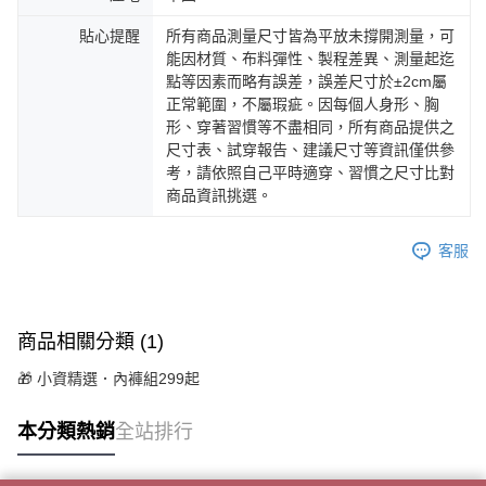
貼心提醒
所有商品測量尺寸皆為平放未撐開測量，可
能因材質、布料彈性、製程差異、測量起迄
點等因素而略有誤差，誤差尺寸於±2cm屬
正常範圍，不屬瑕疵。因每個人身形、胸
形、穿著習慣等不盡相同，所有商品提供之
尺寸表、試穿報告、建議尺寸等資訊僅供參
考，請依照自己平時適穿、習慣之尺寸比對
商品資訊挑選。
客服
商品相關分類 (1)
🎁 小資精選．內褲組299起
本分類熱銷
全站排行