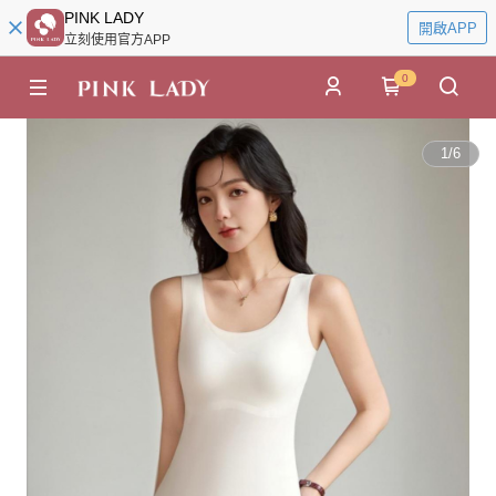
PINK LADY
開啟APP
立刻使用官方APP
0
1
/
6