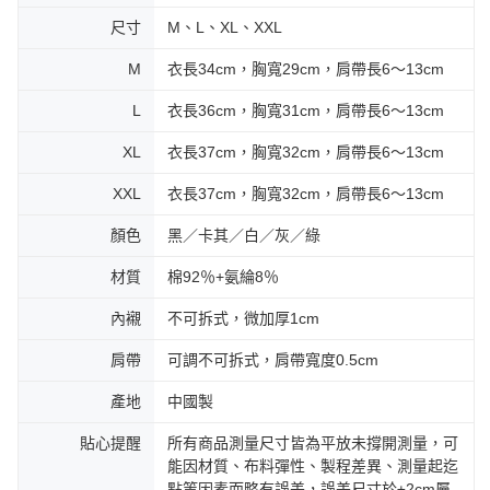
尺寸
M、L、XL、XXL
M
衣長34cm，胸寬29cm，肩帶長6～13cm
L
衣長36cm，胸寬31cm，肩帶長6～13cm
XL
衣長37cm，胸寬32cm，肩帶長6～13cm
XXL
衣長37cm，胸寬32cm，肩帶長6～13cm
顏色
黑／卡其／白／灰／綠
材質
棉92％+氨綸8％
內襯
不可拆式，微加厚1cm
肩帶
可調不可拆式，肩帶寬度0.5cm
產地
中國製
貼心提醒
所有商品測量尺寸皆為平放未撐開測量，可
能因材質、布料彈性、製程差異、測量起迄
點等因素而略有誤差，誤差尺寸於±2cm屬