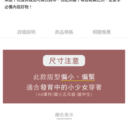
３．安心：先確認商品／服務後，再付款。
全家付款取貨
必備內搭好物！
每筆NT$80，滿NT$899(含以上)免運費
【「AFTEE先享後付」結帳流程】
１．於結帳方式選擇「AFTEE先享後付」後，將跳轉至「AFTEE先享後付」
付款後全家取貨
結帳頁面，進行簡訊認證並確認金額後，即可完成結帳。
２．訂單成立數日內，您將收到繳費通知簡訊。
每筆NT$80，滿NT$899(含以上)免運費
３．收到繳費通知簡訊後14天內，點擊此簡訊中的連結，可透過四大超商／
詳細說明
商品規格
相關推薦
ATM／網路銀行／等多元方式進行付款，方視為交易完成。
7-11付款取貨
※ 請注意：結帳手續完成當下不需立刻繳費，但若您需要取消訂單，請聯絡
每筆NT$80，滿NT$899(含以上)免運費
購買商品的店家。未經商家同意取消之訂單仍視為有效，需透過AFTEE先享
後付繳納相關費用。
付款後7-11取貨
※ 交易是否成功請以「AFTEE先享後付 」之結帳頁面顯示為準，若有關於
是否繳費成功／繳費後需取消欲退款等相關疑問，請聯繫「AFTEE先享後付
每筆NT$80，滿NT$899(含以上)免運費
客戶支援中心」
https://netprotections.freshdesk.com/support/home
黑貓宅急便
【注意事項】
１．透過由恩沛科技股份有限公司提供之「AFTEE先享後付」服務完成之交
每筆NT$80，滿NT$899(含以上)免運費
易，需依本服務之必要範圍內提供個人資料，並將交易相關給付款項請求債
權轉讓予恩沛科技股份有限公司。
２．關於個人資料處理事宜，請瀏覽以下網址：
https://aftee.tw/terms/#terms3
３．未成年的使用者請事先徵得法定代理人或監護人之同意方可使用
「AFTEE先享後付」，若未經同意申辦者引起之損失，本公司不負相關責
任。
４．使用「AFTEE先享後付」時，將依據個別帳號之用戶狀況，依本公司即