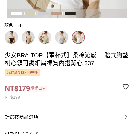
顏色：白
少女BRA TOP【罩杯式】柔棉沁感 一體式胸墊
桃心領可調細肩棉質內搭背心 337
超取滿NT$899免運
NT$179
零碼出清
NT$298
請選擇商品選項