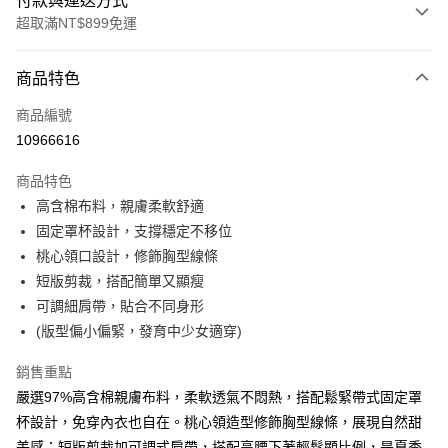
付款與運送方式
超取滿NT$899免運
付款方式
商品特色
信用卡一次付款
商品編號
超商取貨付款
10966616
LINE Pay
商品特色
Apple Pay
高含棉布料，親膚柔軟舒適
固定罩杯設計，支撐穩定不移位
街口支付
桃心領口設計，修飾胸型線條
悠遊付
短版剪裁，搭配簡單又顯瘦
可調細肩帶，貼合不同身形
AFTEE先享後付
(版型偏小偏緊，發育中少女適穿)
相關說明
【關於「AFTEE先享後付」】
銷售重點
ATM付款
AFTEE先享後付是「在收到商品之後才付款」的支付方式。 讓您購物簡單
便利好安心！
嚴選97%高含棉親膚布料，柔軟透氣不悶熱，搭配鬆緊帶式固定罩
１．簡單：不需註冊會員、不需綁卡、不需儲值。
杯設計，免穿內衣也自在。桃心領造型修飾胸型線條，展現自然甜
運送方式
２．便利：只要手機號碼，簡訊認證，即可結帳。
美感；短版剪裁加可調式肩帶，搭配高腰下著輕鬆顯比例，是夏季