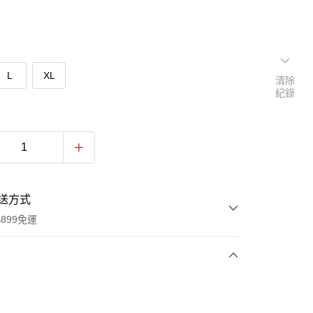
L
XL
清除
紀錄
送方式
899免運
次付款
付款