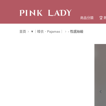
商品分類
🏆
首頁
▼｜睡衣．Pajamas｜
- 性感絲緞