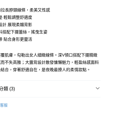
口拉長脖頸線條，柔美又性感
墊 輕鬆調整舒適度
設計 展現柔媚背影
料搭配下擺蕾絲，搖曳生姿
帶 貼合身形更靈活
享後付
輕覆肌膚，勾勒出女人細緻線條。深V領口搭配下擺精緻
感而不失高雅；大露背設計散發慵懶魅力，輕盈絲感面料
FTEE先享後付」】
墊結合，穿著舒適自在，是夜晚最撩人的柔情妝點。
先享後付是「在收到商品之後才付款」的支付方式。 讓您購物簡單
心！
：不需註冊會員、不需綁卡、不需儲值。
：只要手機號碼，簡訊認證，即可結帳。
類 (3)
：先確認商品／服務後，再付款。
取貨
ajamas｜
- 性感絲緞
EE先享後付」結帳流程】
客服
0，滿NT$899(含以上)免運費
方式選擇「AFTEE先享後付」後，將跳轉至「AFTEE先享後
任選368起
頁面，進行簡訊認證並確認金額後，即可完成結帳。
家取貨
成立數日內，您將收到繳費通知簡訊。
ajamas｜
- 內含胸墊
費通知簡訊後14天內，點擊此簡訊中的連結，可透過四大超商
0，滿NT$899(含以上)免運費
網路銀行／等多元方式進行付款，方視為交易完成。