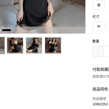
黑
尺寸
M
數量
付款與運
超取滿NT$
付款方式
商品特色
信用卡一
商品編號
10862352
超商取貨