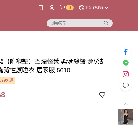
0
中文 (繁體)
裙【附襯墊】雲煙輕縈 柔滑絲緞 深V法
背性感睡衣 居家服 5610
899免運
68