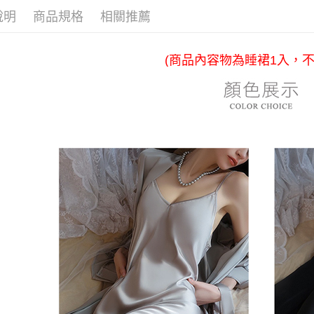
※ 請注意
7-11付款
說明
商品規格
相關推薦
絡購買商品
先享後付
每筆NT$8
※ 交易是
是否繳費成
付款後7-1
(商品內容物為睡裙1入，不
付客戶支
每筆NT$8
【注意事
黑貓宅急
１．透過由
交易，需
每筆NT$8
求債權轉
２．關於
https://aft
３．未成
「AFTE
任。
４．使用「
即時審查
結果請求
５．嚴禁
形，恩沛
動。