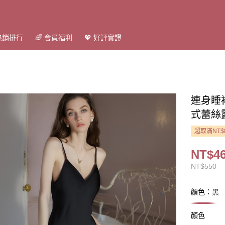
 熱銷排行
🌈 會員福利
💖 好評實證
連身睡
式蕾絲露
超取滿NT$
NT$4
NT$550
顏色：黑
顏色