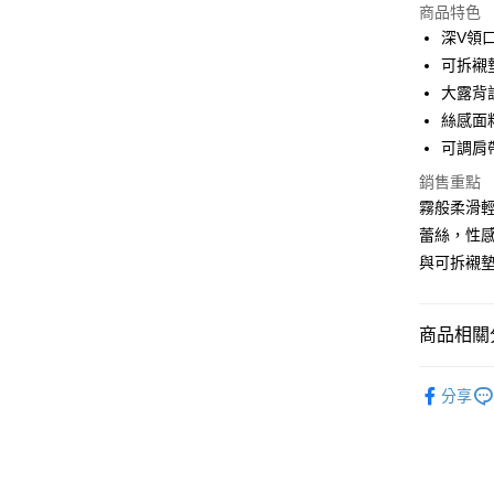
商品特色
LINE Pay
深V領
可拆襯
Apple Pay
大露背
街口支付
絲感面
可調肩
悠遊付
銷售重點
AFTEE先
霧般柔滑
相關說明
蕾絲，性
【關於「A
ATM付款
與可拆襯
AFTEE
便利好安
１．簡單
２．便利
運送方式
商品相關分
３．安心
全家付款
▼｜睡衣．P
【「AFT
分享
每筆NT$8
１．於結帳
🌙 睡衣．
付」結帳
付款後全
２．訂單
▼｜睡衣．P
３．收到繳
每筆NT$8
／ATM／