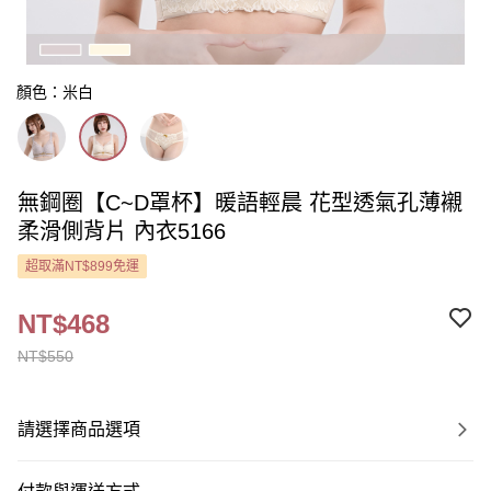
顏色：米白
無鋼圈【C~D罩杯】暖語輕晨 花型透氣孔薄襯
柔滑側背片 內衣5166
超取滿NT$899免運
NT$468
NT$550
請選擇商品選項