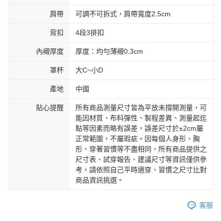
肩帶
可調不可拆式，肩帶寬度2.5cm
背扣
4段3排扣
內襯厚度
厚度：均勻薄襯0.3cm
罩杯
大C~小D
產地
中國
貼心提醒
所有商品測量尺寸皆為平放未撐開測量，可
能因材質、布料彈性、製程差異、測量起迄
點等因素而略有誤差，誤差尺寸於±2cm屬
正常範圍，不屬瑕疵。因每個人身形、胸
形、穿著習慣等不盡相同，所有商品提供之
尺寸表、試穿報告、建議尺寸等資訊僅供參
考，請依照自己平時適穿、習慣之尺寸比對
商品資訊挑選。
客服