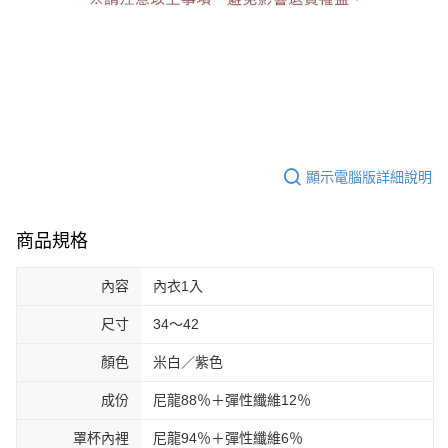
顯示電腦版詳細說明
商品規格
內容
內衣1入
尺寸
34～42
顏色
米白／紫色
成份
尼龍88％＋彈性纖維12％
罩杯內裡
尼龍94％＋彈性纖維6％