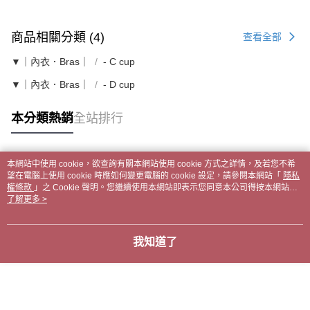
商品相關分類 (4)
查看全部
▼｜內衣．Bras｜
- C cup
▼｜內衣．Bras｜
- D cup
本分類熱銷
全站排行
本網站中使用 cookie，欲查詢有關本網站使用 cookie 方式之詳情，及若您不希
熱門標籤
望在電腦上使用 cookie 時應如何變更電腦的 cookie 設定，請參閱本網站「
隱私
權條款
」之 Cookie 聲明。您繼續使用本網站即表示您同意本公司得按本網站使
用條款之 Cookie 聲明使用 cookie。
了解更多 >
我知道了