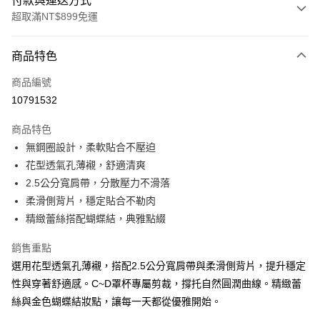
付款與運送方式
超取滿NT$899免運
付款方式
商品特色
信用卡一次付款
商品編號
超商取貨付款
10791532
LINE Pay
商品特色
Apple Pay
無鋼圈設計，柔軟貼合不壓迫
花型透氣孔薄襯，舒適清爽
街口支付
2.5公分寬肩帶，分散壓力不滑落
悠遊付
柔滑側背片，穩定貼合不勒肉
精緻蕾絲搭配蝴蝶結，典雅點綴
AFTEE先享後付
相關說明
銷售重點
【關於「AFTEE先享後付」】
選用花型透氣孔薄襯，搭配2.5公分寬肩帶與柔滑側背片，提升穩定
ATM付款
AFTEE先享後付是「在收到商品之後才付款」的支付方式。 讓您購物簡單
便利好安心！
性與穿著舒適感。C~D罩杯專屬剪裁，撐托自然圓潤曲線。精緻蕾
１．簡單：不需註冊會員、不需綁卡、不需儲值。
絲與金色蝴蝶結妝點，讓每一天都從優雅開始。
運送方式
２．便利：只要手機號碼，簡訊認證，即可結帳。