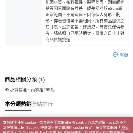
能因材質、布料彈性、製程差異、測量起迄
點等因素而略有誤差，誤差尺寸於±2cm屬
正常範圍，不屬瑕疵。因每個人身形、胸
形、穿著習慣等不盡相同，所有商品提供之
尺寸表、試穿報告、建議尺寸等資訊僅供參
考，請依照自己平時適穿、習慣之尺寸比對
商品資訊挑選。
客服
商品相關分類 (1)
🎁 小資精選．內褲組299起
本分類熱銷
全站排行
本網站中使用 cookie，欲查詢有關本網站使用 cookie 方式之詳情，及若您不希
熱門標籤
望在電腦上使用 cookie 時應如何變更電腦的 cookie 設定，請參閱本網站「
隱私
權條款
」之 Cookie 聲明。您繼續使用本網站即表示您同意本公司得按本網站使