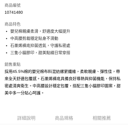
商品編號
超商取貨付款
10741480
LINE Pay
商品特色
Apple Pay
嬰兒棉親膚柔滑，舒適度大幅提升
中高腰剪裁穩定貼身不滑動
街口支付
石墨烯褲底抑菌透氣，守護私密處
悠遊付
三隻小貓膠印，甜美點綴日常穿搭
AFTEE先享後付
銷售重點
相關說明
採用45.5%棉的嬰兒棉布料混紡縲縈纖維，柔軟親膚、彈性佳，帶
【關於「AFTEE先享後付」】
來全天舒適包覆感。石墨烯褲底具備良好導熱與抑菌機能，保持私
ATM付款
AFTEE先享後付是「在收到商品之後才付款」的支付方式。 讓您購物簡單
便利好安心！
密處清爽衛生。中高腰設計穩定包覆，搭配三隻小貓膠印圖案，甜
１．簡單：不需註冊會員、不需綁卡、不需儲值。
美中多一分貼心呵護。
運送方式
２．便利：只要手機號碼，簡訊認證，即可結帳。
３．安心：先確認商品／服務後，再付款。
全家付款取貨
每筆NT$80，滿NT$899(含以上)免運費
【「AFTEE先享後付」結帳流程】
１．於結帳方式選擇「AFTEE先享後付」後，將跳轉至「AFTEE先享後付」
詳細說明
商品規格
相關推薦
付款後全家取貨
結帳頁面，進行簡訊認證並確認金額後，即可完成結帳。
２．訂單成立數日內，您將收到繳費通知簡訊。