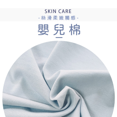
每筆NT$80，滿NT$899(含以上)免運費
３．收到繳費通知簡訊後14天內，點擊此簡訊中的連結，可透過四大超商／
ATM／網路銀行／等多元方式進行付款，方視為交易完成。
7-11付款取貨
※ 請注意：結帳手續完成當下不需立刻繳費，但若您需要取消訂單，請聯絡
每筆NT$80，滿NT$899(含以上)免運費
購買商品的店家。未經商家同意取消之訂單仍視為有效，需透過AFTEE先享
後付繳納相關費用。
付款後7-11取貨
※ 交易是否成功請以「AFTEE先享後付 」之結帳頁面顯示為準，若有關於
是否繳費成功／繳費後需取消欲退款等相關疑問，請聯繫「AFTEE先享後付
每筆NT$80，滿NT$899(含以上)免運費
客戶支援中心」
https://netprotections.freshdesk.com/support/home
黑貓宅急便
【注意事項】
１．透過由恩沛科技股份有限公司提供之「AFTEE先享後付」服務完成之交
每筆NT$80，滿NT$899(含以上)免運費
易，需依本服務之必要範圍內提供個人資料，並將交易相關給付款項請求債
權轉讓予恩沛科技股份有限公司。
２．關於個人資料處理事宜，請瀏覽以下網址：
https://aftee.tw/terms/#terms3
３．未成年的使用者請事先徵得法定代理人或監護人之同意方可使用
「AFTEE先享後付」，若未經同意申辦者引起之損失，本公司不負相關責
任。
４．使用「AFTEE先享後付」時，將依據個別帳號之用戶狀況，依本公司即
時審查核予不同之上限額度；若仍有額度不足之情形，本公司將視審查結果
請求用戶進行身份認證。
５．嚴禁一人註冊多個帳號或使用他人資訊註冊。若發現惡意使用之情形，
恩沛科技股份有限公司將有權停止該用戶之使用額度並採取法律行動。