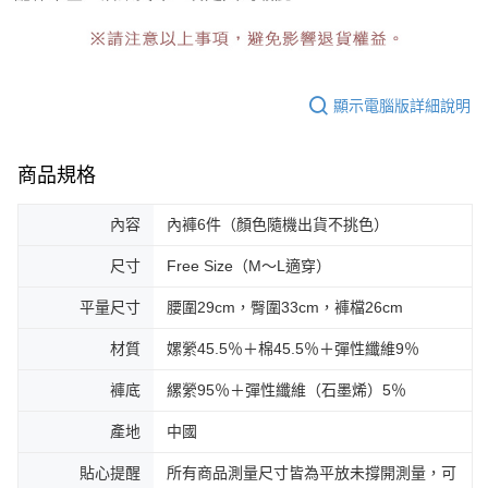
顯示電腦版詳細說明
商品規格
內容
內褲6件（顏色隨機出貨不挑色）
尺寸
Free Size（M～L適穿）
平量尺寸
腰圍29cm，臀圍33cm，褲檔26cm
材質
嫘縈45.5％＋棉45.5％＋彈性纖維9％
褲底
縲縈95％＋彈性纖維（石墨烯）5％
產地
中國
貼心提醒
所有商品測量尺寸皆為平放未撐開測量，可