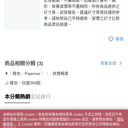
正常範圍，不屬瑕疵。因每個人身形、胸
形、穿著習慣等不盡相同，所有商品提供之
尺寸表、試穿報告、建議尺寸等資訊僅供參
考，請依照自己平時適穿、習慣之尺寸比對
商品資訊挑選。
客服
商品相關分類 (3)
查看全部
▼｜睡衣．Pajamas｜
- 休閒棉柔
🌙 睡衣．任選368起
本分類熱銷
全站排行
本網站中使用 cookie，欲查詢有關本網站使用 cookie 方式之詳情，及若您不希
熱門標籤
望在電腦上使用 cookie 時應如何變更電腦的 cookie 設定，請參閱本網站「
隱私
權條款
」之 Cookie 聲明。您繼續使用本網站即表示您同意本公司得按本網站使