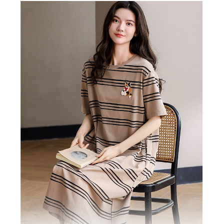
每筆NT$80，滿NT$899(含以上)免運費
３．收到繳費通知簡訊後14天內，點擊此簡訊中的連結，可透過四大超商／
ATM／網路銀行／等多元方式進行付款，方視為交易完成。
7-11付款取貨
※ 請注意：結帳手續完成當下不需立刻繳費，但若您需要取消訂單，請聯絡
每筆NT$80，滿NT$899(含以上)免運費
購買商品的店家。未經商家同意取消之訂單仍視為有效，需透過AFTEE先享
後付繳納相關費用。
付款後7-11取貨
※ 交易是否成功請以「AFTEE先享後付 」之結帳頁面顯示為準，若有關於
是否繳費成功／繳費後需取消欲退款等相關疑問，請聯繫「AFTEE先享後付
每筆NT$80，滿NT$899(含以上)免運費
客戶支援中心」
https://netprotections.freshdesk.com/support/home
黑貓宅急便
【注意事項】
１．透過由恩沛科技股份有限公司提供之「AFTEE先享後付」服務完成之交
每筆NT$80，滿NT$899(含以上)免運費
易，需依本服務之必要範圍內提供個人資料，並將交易相關給付款項請求債
權轉讓予恩沛科技股份有限公司。
２．關於個人資料處理事宜，請瀏覽以下網址：
https://aftee.tw/terms/#terms3
３．未成年的使用者請事先徵得法定代理人或監護人之同意方可使用
「AFTEE先享後付」，若未經同意申辦者引起之損失，本公司不負相關責
任。
４．使用「AFTEE先享後付」時，將依據個別帳號之用戶狀況，依本公司即
時審查核予不同之上限額度；若仍有額度不足之情形，本公司將視審查結果
請求用戶進行身份認證。
５．嚴禁一人註冊多個帳號或使用他人資訊註冊。若發現惡意使用之情形，
恩沛科技股份有限公司將有權停止該用戶之使用額度並採取法律行動。