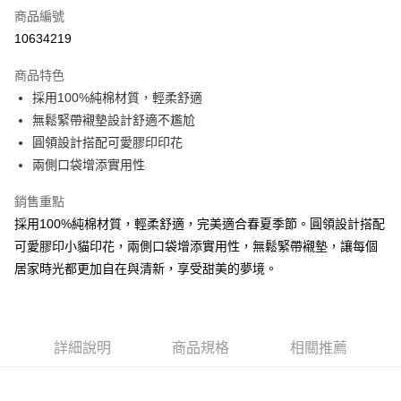
商品編號
超商取貨付款
10634219
LINE Pay
商品特色
Apple Pay
採用100%純棉材質，輕柔舒適
無鬆緊帶襯墊設計舒適不尷尬
街口支付
圓領設計搭配可愛膠印印花
悠遊付
兩側口袋增添實用性
AFTEE先享後付
銷售重點
相關說明
採用100%純棉材質，輕柔舒適，完美適合春夏季節。圓領設計搭配
【關於「AFTEE先享後付」】
可愛膠印小貓印花，兩側口袋增添實用性，無鬆緊帶襯墊，讓每個
ATM付款
AFTEE先享後付是「在收到商品之後才付款」的支付方式。 讓您購物簡單
便利好安心！
居家時光都更加自在與清新，享受甜美的夢境。
１．簡單：不需註冊會員、不需綁卡、不需儲值。
運送方式
２．便利：只要手機號碼，簡訊認證，即可結帳。
３．安心：先確認商品／服務後，再付款。
全家付款取貨
每筆NT$80，滿NT$899(含以上)免運費
詳細說明
商品規格
相關推薦
【「AFTEE先享後付」結帳流程】
１．於結帳方式選擇「AFTEE先享後付」後，將跳轉至「AFTEE先享後付」
付款後全家取貨
結帳頁面，進行簡訊認證並確認金額後，即可完成結帳。
２．訂單成立數日內，您將收到繳費通知簡訊。