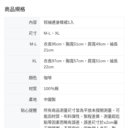
商品規格
內容
短袖連身睡裙1入
尺寸
M-L、XL
M-L
衣長95cm，胸寬51cm，肩寬49cm，袖長
21cm
XL
衣長97cm，胸寬57cm，肩寬51cm，袖長
22cm
顏色
咖啡
材質
100％棉
產地
中國製
貼心提醒
所有商品測量尺寸皆為平放未撐開測量，可
能因材質、布料彈性、製程差異、測量起迄
點等因素而略有誤差，誤差尺寸於±2cm屬