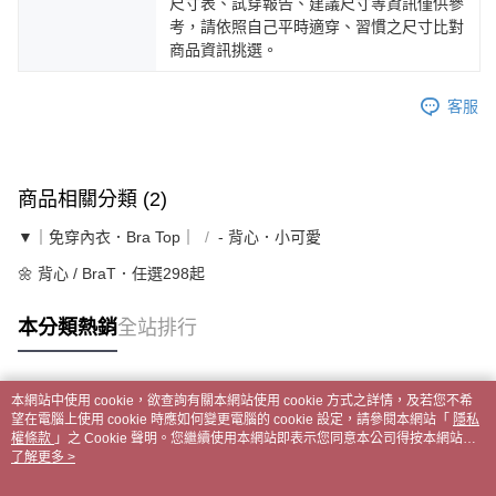
尺寸表、試穿報告、建議尺寸等資訊僅供參
考，請依照自己平時適穿、習慣之尺寸比對
商品資訊挑選。
客服
商品相關分類 (2)
▼｜免穿內衣．Bra Top｜
- 背心．小可愛
🌼 背心 / BraT．任選298起
本分類熱銷
全站排行
本網站中使用 cookie，欲查詢有關本網站使用 cookie 方式之詳情，及若您不希
熱門標籤
望在電腦上使用 cookie 時應如何變更電腦的 cookie 設定，請參閱本網站「
隱私
權條款
」之 Cookie 聲明。您繼續使用本網站即表示您同意本公司得按本網站使
用條款之 Cookie 聲明使用 cookie。
了解更多 >