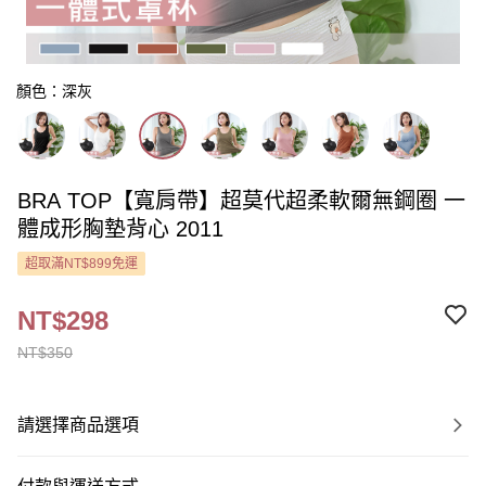
顏色：深灰
BRA TOP【寬肩帶】超莫代超柔軟爾無鋼圈 一
體成形胸墊背心 2011
超取滿NT$899免運
NT$298
NT$350
請選擇商品選項