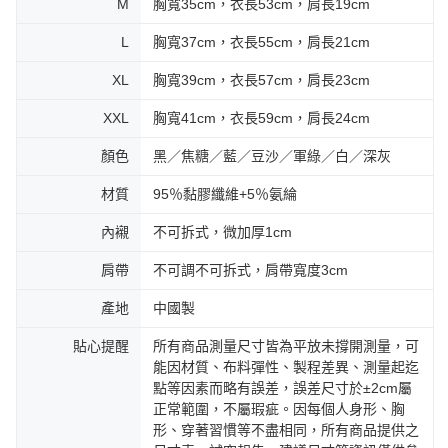
M
胸寬35cm，衣長53cm，肩長19cm
L
胸寬37cm，衣長55cm，肩長21cm
XL
胸寬39cm，衣長57cm，肩長23cm
XXL
胸寬41cm，衣長59cm，肩長24cm
顏色
黑／焦糖／藍／豆沙／軍綠／白／深灰
材質
95％黏膠纖維+5％氨綸
內襯
不可拆式，微加厚1cm
肩帶
不可調不可拆式，肩帶寬度3cm
產地
中國製
貼心提醒
所有商品測量尺寸皆為平放未撐開測量，可
能因材質、布料彈性、製程差異、測量起迄
點等因素而略有誤差，誤差尺寸於±2cm屬
正常範圍，不屬瑕疵。因每個人身形、胸
形、穿著習慣等不盡相同，所有商品提供之