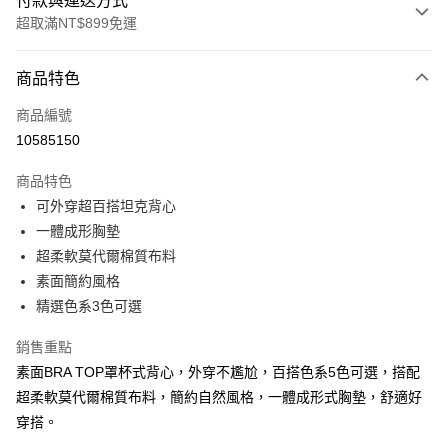
付款與運送方式
超取滿NT$899免運
付款方式
商品特色
信用卡一次付款
商品編號
超商取貨付款
10585150
LINE Pay
商品特色
Apple Pay
可外穿超百搭坦克背心
一體成形胸墊
街口支付
超柔軟莫代爾棉質布料
悠遊付
素面簡約風格
精選色系3色可選
AFTEE先享後付
相關說明
銷售重點
【關於「AFTEE先享後付」】
素面BRA TOP罩杯式背心，外穿不尷尬，百搭色系5色可選，搭配
ATM付款
AFTEE先享後付是「在收到商品之後才付款」的支付方式。 讓您購物簡單
便利好安心！
超柔軟莫代爾棉質布料，簡約自然風格，一體成形式胸墊，舒適好
１．簡單：不需註冊會員、不需綁卡、不需儲值。
穿搭。
運送方式
２．便利：只要手機號碼，簡訊認證，即可結帳。