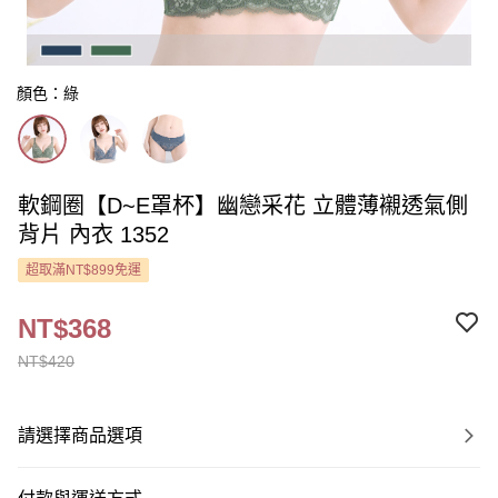
顏色：綠
軟鋼圈【D~E罩杯】幽戀采花 立體薄襯透氣側
背片 內衣 1352
超取滿NT$899免運
NT$368
NT$420
請選擇商品選項