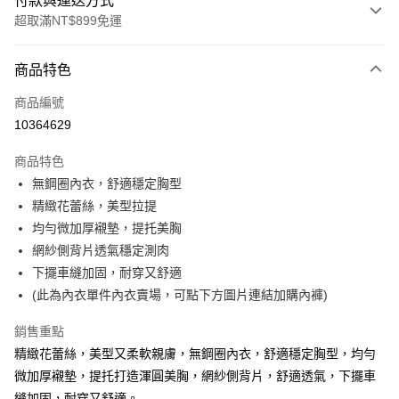
付款與運送方式
超取滿NT$899免運
付款方式
商品特色
信用卡一次付款
商品編號
超商取貨付款
10364629
LINE Pay
商品特色
Apple Pay
無鋼圈內衣，舒適穩定胸型
精緻花蕾絲，美型拉提
街口支付
均勻微加厚襯墊，提托美胸
悠遊付
網紗側背片透氣穩定測肉
下擺車縫加固，耐穿又舒適
AFTEE先享後付
(此為內衣單件內衣賣場，可點下方圖片連結加購內褲)
相關說明
【關於「AFTEE先享後付」】
銷售重點
ATM付款
AFTEE先享後付是「在收到商品之後才付款」的支付方式。 讓您購物簡單
便利好安心！
精緻花蕾絲，美型又柔軟親膚，無鋼圈內衣，舒適穩定胸型，均勻
１．簡單：不需註冊會員、不需綁卡、不需儲值。
微加厚襯墊，提托打造渾圓美胸，網紗側背片，舒適透氣，下擺車
運送方式
２．便利：只要手機號碼，簡訊認證，即可結帳。
縫加固，耐穿又舒適。