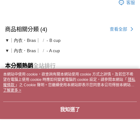
客服
商品相關分類 (4)
查看全部
▼｜內衣．Bras｜
- B cup
▼｜內衣．Bras｜
- A cup
本分類熱銷
全站排行
本網站中使用 cookie，欲查詢有關本網站使用 cookie 方式之詳情，及若您不希
望在電腦上使用 cookie 時應如何變更電腦的 cookie 設定，請參閱本網站「
隱私
權條款
」之 Cookie 聲明。您繼續使用本網站即表示您同意本公司得按本網站使
熱門標籤
用條款之 Cookie 聲明使用 cookie。
了解更多 >
我知道了