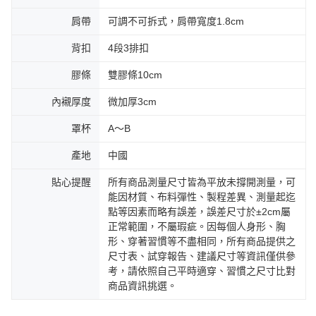
肩帶
可調不可拆式，肩帶寬度1.8cm
背扣
4段3排扣
膠條
雙膠條10cm
內襯厚度
微加厚3cm
罩杯
A～B
產地
中國
貼心提醒
所有商品測量尺寸皆為平放未撐開測量，可
能因材質、布料彈性、製程差異、測量起迄
點等因素而略有誤差，誤差尺寸於±2cm屬
正常範圍，不屬瑕疵。因每個人身形、胸
形、穿著習慣等不盡相同，所有商品提供之
尺寸表、試穿報告、建議尺寸等資訊僅供參
考，請依照自己平時適穿、習慣之尺寸比對
商品資訊挑選。