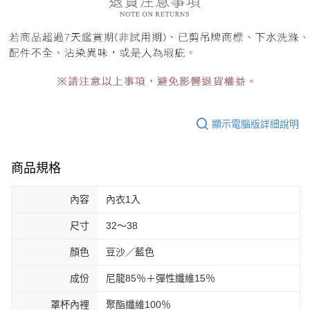
顯示電腦版詳細說明
商品規格
內容
內衣1入
尺寸
32～38
顏色
豆沙／藍色
成份
尼龍85％＋彈性纖維15％
罩杯內裡
聚酯纖維100％