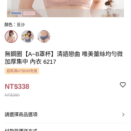
顏色：豆沙
無鋼圈【A~B罩杯】清語戀曲 唯美蕾絲均勻微
加厚集中 內衣 6217
超取滿NT$899免運
NT$338
NT$380
請選擇商品選項