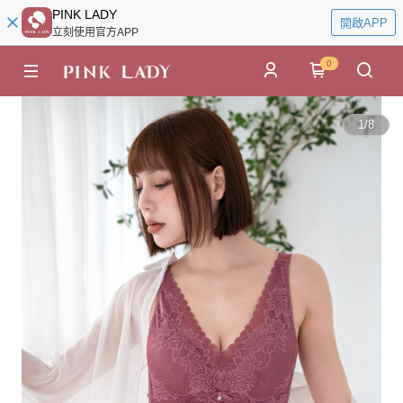
PINK LADY
開啟APP
立刻使用官方APP
0
1
/
8