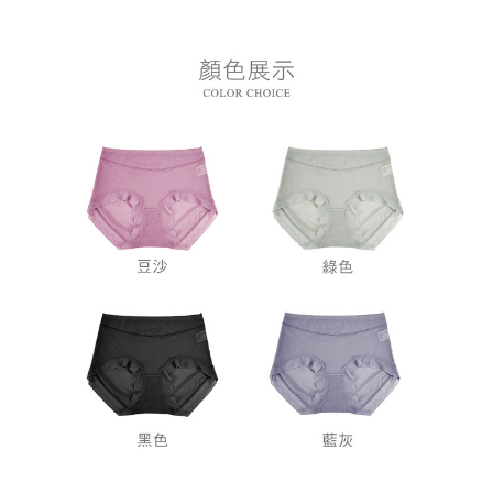
每筆NT$80，滿NT$899(含以上)免運費
３．收到繳費通知簡訊後14天內，點擊此簡訊中的連結，可透過四大超商／
ATM／網路銀行／等多元方式進行付款，方視為交易完成。
7-11付款取貨
※ 請注意：結帳手續完成當下不需立刻繳費，但若您需要取消訂單，請聯絡
每筆NT$80，滿NT$899(含以上)免運費
購買商品的店家。未經商家同意取消之訂單仍視為有效，需透過AFTEE先享
後付繳納相關費用。
付款後7-11取貨
※ 交易是否成功請以「AFTEE先享後付 」之結帳頁面顯示為準，若有關於
是否繳費成功／繳費後需取消欲退款等相關疑問，請聯繫「AFTEE先享後付
每筆NT$80，滿NT$899(含以上)免運費
客戶支援中心」
https://netprotections.freshdesk.com/support/home
黑貓宅急便
【注意事項】
１．透過由恩沛科技股份有限公司提供之「AFTEE先享後付」服務完成之交
每筆NT$80，滿NT$899(含以上)免運費
易，需依本服務之必要範圍內提供個人資料，並將交易相關給付款項請求債
權轉讓予恩沛科技股份有限公司。
２．關於個人資料處理事宜，請瀏覽以下網址：
https://aftee.tw/terms/#terms3
３．未成年的使用者請事先徵得法定代理人或監護人之同意方可使用
「AFTEE先享後付」，若未經同意申辦者引起之損失，本公司不負相關責
任。
４．使用「AFTEE先享後付」時，將依據個別帳號之用戶狀況，依本公司即
時審查核予不同之上限額度；若仍有額度不足之情形，本公司將視審查結果
請求用戶進行身份認證。
５．嚴禁一人註冊多個帳號或使用他人資訊註冊。若發現惡意使用之情形，
恩沛科技股份有限公司將有權停止該用戶之使用額度並採取法律行動。