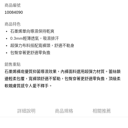
商品編號
超商取貨付款
10084090
LINE Pay
商品特色
Apple Pay
石墨烯單向導濕保持乾爽
0.3mm輕薄透氣，吸濕排汗
街口支付
超彈力布料搭配寬褲頭，舒適不勒身
悠遊付
包臀穿著更舒適零負擔
AFTEE先享後付
銷售重點
相關說明
石墨烯褲底優質抑菌導濕效果，內褲面料選用超彈力材質。蕾絲鎖
【關於「AFTEE先享後付」】
邊輕柔包覆，寬褲頭舒適不緊勒，包臀穿著更舒適零負擔，頂級柔
ATM付款
AFTEE先享後付是「在收到商品之後才付款」的支付方式。 讓您購物簡單
便利好安心！
軟親膚質感令人愛不釋手。
１．簡單：不需註冊會員、不需綁卡、不需儲值。
運送方式
２．便利：只要手機號碼，簡訊認證，即可結帳。
３．安心：先確認商品／服務後，再付款。
全家付款取貨
每筆NT$80，滿NT$899(含以上)免運費
詳細說明
商品規格
相關推薦
【「AFTEE先享後付」結帳流程】
１．於結帳方式選擇「AFTEE先享後付」後，將跳轉至「AFTEE先享後付」
付款後全家取貨
結帳頁面，進行簡訊認證並確認金額後，即可完成結帳。
２．訂單成立數日內，您將收到繳費通知簡訊。